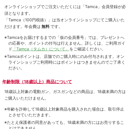
オンラインショップでご注⽂いただくには「Tamca」会員登録が必
須となります。
「Tamca
（100円税抜）
」は当オンラインショップにてご購⼊いた
だけます。
年会費は
無料
です。
※Tamcaをお届けするまでの「仮の会員番号」では、プレゼントへ
の応募や、ポイントの付与は⾏えません。詳しくは、ご利⽤ガイ
ド
「Tamca（タムカ）について」
をご確認ください。
※Tamcaポイントは、店舗でのご購⼊時にのみ付与されます。オン
ラインショップご利用時にはポイントはつきませんのでご了承く
ださい。
年齢制限（18歳以上）商品について
18歳以上対象の電動ガン、ガスガンなどの商品は、18歳未満の方は
ご購入いただけません。
※年齢を詐称して18歳以上対象商品を購入された場合は、取引停止
とさせていただきます。
※たとえ保護者の同意があっても、18歳未満の方にはお売りするこ
とはできません。