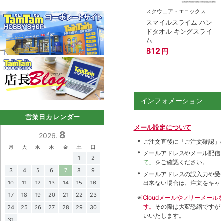
スクウェア・エニックス
スマイルスライム ハン
ドタオル キングスライ
ム
812
円
インフォメーション
営業日カレンダー
メール設定について
8
2026.
ご注文直後に「ご注文確認」
月
火
水
木
金
土
日
メールアドレスやメール配信
1
2
て」
をご確認ください。
3
4
5
6
7
8
9
メールアドレスの誤入力や受
10
11
12
13
14
15
16
出来ない場合は、注文をキャ
17
18
19
20
21
22
23
※
iCloudメールやフリーメ
す。
その際は大変恐縮ですが
24
25
26
27
28
29
30
いいたします。
31