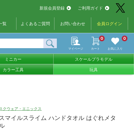
新規会員登録
ご利用ガイド
一覧
よくあるご質問
お問い合わせ
会員ログイン
0
0
マイページ
カート
お気に入り
ミニカー
スケールプラモデル
カラー工具
玩具
スクウェア・エニックス
スマイルスライム ハンドタオル はぐれメタ
ル