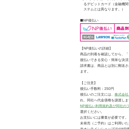
るデビットカード（金融機関で
ステムとは異なります。）
■NP後払い
【NP後払いの詳細】
商品の到着を確認してから、「コ
後払いできる安心・簡単な決済
請求書は、商品とは別に郵送さ
ます。
【ご注意】
後払い手数料：250円
後払いのご注文には、
株式会社
れ、同社へ代金債権を譲渡しま
NP後払い利用規約及び同社の
選択ください。
お支払いには審査が必要です。
未発売（ご予約）はご利用いた
当オンラインショップでのNP後