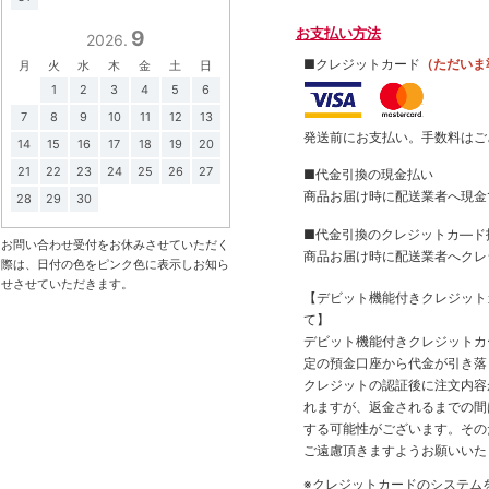
お支払い方法
9
2026.
■クレジットカード
（ただいま
月
火
水
木
金
土
日
1
2
3
4
5
6
7
8
9
10
11
12
13
発送前にお支払い。手数料はご
14
15
16
17
18
19
20
21
22
23
24
25
26
27
■代金引換の現金払い
商品お届け時に配送業者へ現金
28
29
30
■代金引換のクレジットカ―ド
お問い合わせ受付をお休みさせていただく
商品お届け時に配送業者へクレ
際は、日付の色をピンク色に表示しお知ら
せさせていただきます。
【デビット機能付きクレジッ
て】
デビット機能付きクレジットカ
定の預金口座から代金が引き落
クレジットの認証後に注文内容
れますが、返金されるまでの間
する可能性がございます。その
ご遠慮頂きますようお願いいた
※クレジットカードのシステム