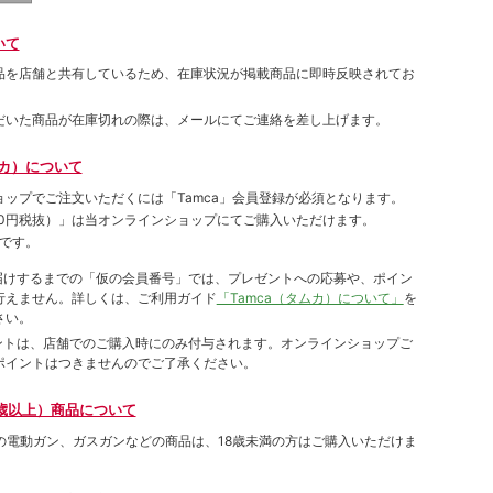
いて
品を店舗と共有しているため、在庫状況が掲載商品に即時反映されてお
だいた商品が在庫切れの際は、メールにてご連絡を差し上げます。
ムカ）について
ョップでご注⽂いただくには「Tamca」会員登録が必須となります。
00円税抜）
」は当オンラインショップにてご購⼊いただけます。
です。
をお届けするまでの「仮の会員番号」では、プレゼントへの応募や、ポイン
⾏えません。詳しくは、ご利⽤ガイド
「Tamca（タムカ）について」
を
さい。
ポイントは、店舗でのご購⼊時にのみ付与されます。オンラインショップご
ポイントはつきませんのでご了承ください。
歳以上）商品について
象の電動ガン、ガスガンなどの商品は、18歳未満の方はご購入いただけま