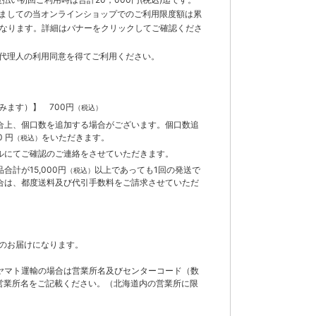
ましての当オンラインショップでのご利用限度額は累
までとなります。詳細はバナーをクリックしてご確認くださ
代理人の利用同意を得てご利用ください。
含みます）】
700円
（税込）
合上、個口数を追加する場合がございます。個口数追
 円
をいただきます。
（税込）
ルにてご確認のご連絡をさせていただきます。
計が15,000円
以上であっても1回の発送で
（税込）
合は、都度送料及び代引手数料をご請求させていただ
のお届けになります。
ヤマト運輸の場合は営業所名及びセンターコード（数
営業所名をご記載ください。（北海道内の営業所に限