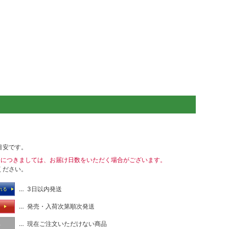
目安です。
送につきましては、お届け日数をいただく場合がございます。
ください。
… 3日以内発送
れる
… 発売・入荷次第順次発送
る
… 現在ご注文いただけない商品
し