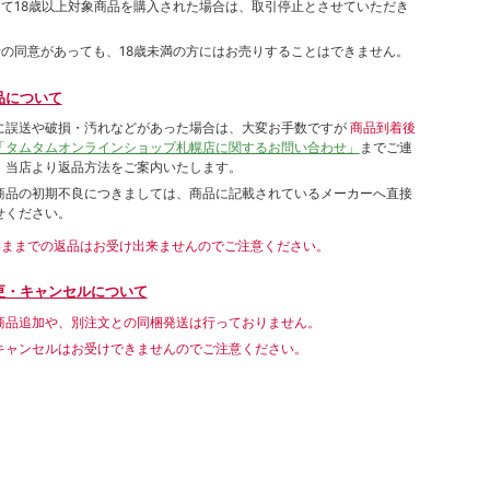
して18歳以上対象商品を購入された場合は、取引停止とさせていただき
者の同意があっても、18歳未満の方にはお売りすることはできません。
品について
に誤送や破損・汚れなどがあった場合は、大変お手数ですが
商品到着後
「タムタムオンラインショップ札幌店に関するお問い合わせ」
までご連
。当店より返品方法をご案内いたします。
商品の初期不良につきましては、商品に記載されているメーカーへ直接
せください。
いままでの返品はお受け出来ませんのでご注意ください。
更・キャンセルについて
商品追加や、別注文との同梱発送は行っておりません。
キャンセルはお受けできませんのでご注意ください。