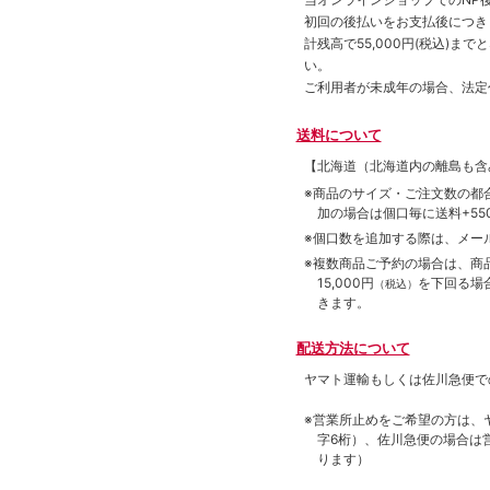
初回の後払いをお支払後につき
計残高で55,000円(税込)
い。
ご利用者が未成年の場合、法定
送料について
【北海道（北海道内の離島も
※商品のサイズ・ご注文数の都
加の場合は個口毎に送料+550
※個口数を追加する際は、メー
※複数商品ご予約の場合は、商品合
15,000円
を下回る場
（税込）
きます。
配送方法について
ヤマト運輸もしくは佐川急便で
※営業所止めをご希望の方は、
字6桁）、佐川急便の場合は
ります）