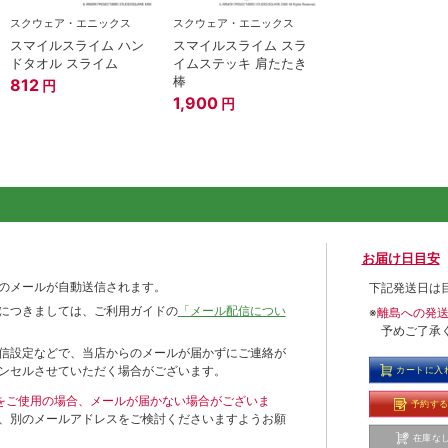
スクウェア・エニックス
スクウェア・エニックス
スマイルスライム ハン
スマイルスライム スラ
ドタオル スライム
イムステッキ 肩たたき
棒
812
円
1,900
円
お届け日目安
のメールが自動送信されます。
下記発送日は
につきましては、ご利用ガイドの
「メール配信につい
※
離島への発
予めご了承
信設定などで、当店からのメールが届かずにご連絡が
ンセルさせていただく場合がございます。
カートに入
ールをご使用の場合、メールが届かない場合がございま
予約す
、別のメールアドレスをご検討くださいますようお願
在庫な