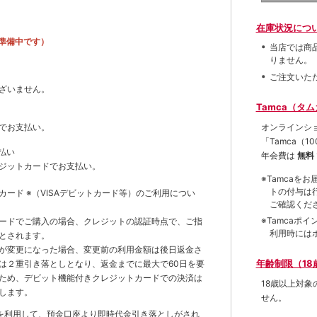
在庫状況につ
準備中です）
当店では商
りません。
ご注文いた
ざいません。
Tamca（タ
オンラインシ
でお支払い。
「Tamca
（1
払い
年会費は
無料
ジットカードでお支払い。
※Tamca
トの付与は
トカード
※（VISAデビットカード等）
のご利用につい
ご確認くだ
※Tamca
ードでご購入の場合、クレジットの認証時点で、ご指
利用時には
とされます。
が変更になった場合、変更前の利用金額は後日返金さ
年齢制限（18
は２重引き落としとなり、返金までに最大で60日を要
ため、デビット機能付きクレジットカードでの決済は
18歳以上対
します。
せん。
を利用して、預金口座より即時代金引き落としがされ