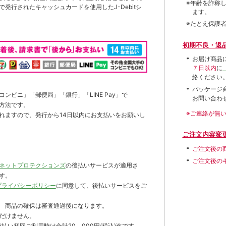
※年齢を詐称
発行されたキャッシュカードを使用したJ-Debitシ
ます。
※たとえ保護
初期不良・返
お届け商品
７日以内
に
絡ください
パッケージ
ンビニ」「郵便局」「銀行」「LINE Pay」で
お問い合わ
方法です。
※ご連絡が無
れますので、発行から14日以内にお支払いをお願いし
ご注文内容変
ご注文後の
ご注文後の
ネットプロテクションズ
の後払いサービスが適用さ
す。
プライバシーポリシー
に同意して、後払いサービスをご
 商品の確保は審査通過後になります。
だけません。
払い初回ご利用時は合計20，000円(税込)迄です。