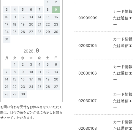
1
2
3
4
5
6
7
8
9
カード情報
10
11
12
13
14
15
16
99999999
たは通信エ
ー
17
18
19
20
21
22
23
24
25
26
27
28
29
30
カード情報
31
02030105
たは通信エ
9
2026.
ー
月
火
水
木
金
土
日
1
2
3
4
5
6
カード情報
7
8
9
10
11
12
13
02030106
たは通信エ
14
15
16
17
18
19
20
ー
21
22
23
24
25
26
27
カード情報
28
29
30
02030107
たは通信エ
お問い合わせ受付をお休みさせていただく
ー
際は、日付の色をピンク色に表示しお知ら
せさせていただきます。
カード情報
02030108
たは通信エ