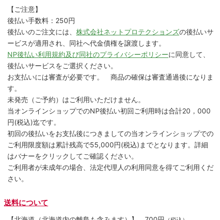
【ご注意】
後払い手数料：250円
後払いのご注文には、
株式会社ネットプロテクションズ
の後払いサ
ービスが適用され、同社へ代金債権を譲渡します。
NP後払い利用規約及び同社のプライバシーポリシー
に同意して、
後払いサービスをご選択ください。
お支払いには審査が必要です。 商品の確保は審査通過後になりま
す。
未発売（ご予約）はご利用いただけません。
当オンラインショップでのNP後払い初回ご利用時は合計20，000
円(税込)迄です。
初回の後払いをお支払後につきましての当オンラインショップでの
ご利用限度額は累計残高で55,000円(税込)までとなります。詳細
はバナーをクリックしてご確認ください。
ご利用者が未成年の場合、法定代理人の利用同意を得てご利用くだ
さい。
送料について
【北海道（北海道内の離島も含みます）】
700円