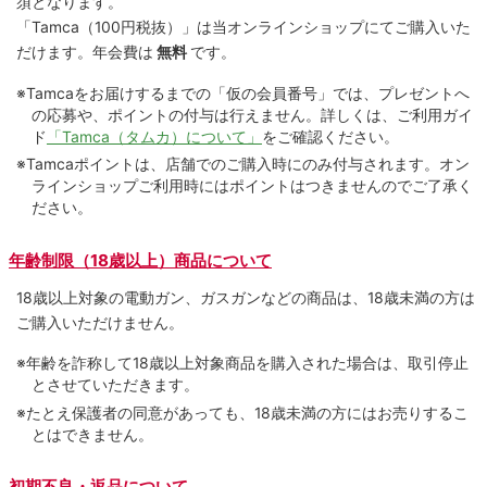
須となります。
「Tamca
（100円税抜）
」は当オンラインショップにてご購⼊いた
だけます。
年会費は
無料
です。
※Tamcaをお届けするまでの「仮の会員番号」では、プレゼントへ
の応募や、ポイントの付与は⾏えません。詳しくは、ご利⽤ガイ
ド
「Tamca（タムカ）について」
をご確認ください。
※Tamcaポイントは、店舗でのご購⼊時にのみ付与されます。オン
ラインショップご利用時にはポイントはつきませんのでご了承く
ださい。
年齢制限（18歳以上）商品について
18歳以上対象の電動ガン、ガスガンなどの商品は、18歳未満の方は
ご購入いただけません。
※年齢を詐称して18歳以上対象商品を購入された場合は、取引停止
とさせていただきます。
※たとえ保護者の同意があっても、18歳未満の方にはお売りするこ
とはできません。
初期不良・返品について