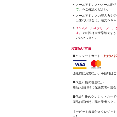
メールアドレスやメール配信
て」
をご確認ください。
メールアドレスの誤入力や受
出来ない場合は、注文をキャ
※
iCloudメールやフリーメ
す。
その際は大変恐縮ですが
いいたします。
お支払い方法
■クレジットカード
（ただいま
発送前にお支払い。手数料はご
■代金引換の現金払い
商品お届け時に配送業者へ現金
■代金引換のクレジットカ―ド
商品お届け時に配送業者へクレ
【デビット機能付きクレジッ
て】