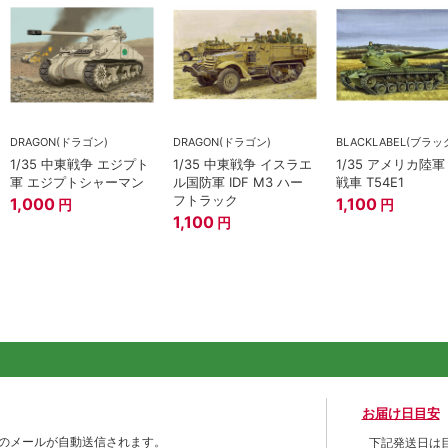
DRAGON(ドラゴン)
DRAGON(ドラゴン)
1/35 中東戦争 エジプト
1/35 中東戦争 イスラエ
1/35 アメリカ陸軍
軍 エジプトシャーマン
ル国防軍 IDF M3 ハー
戦車 T54E1
フトラック
1,000
1,100
円
円
1,100
円
お届け日目安
のメールが自動送信されます。
下記発送日は