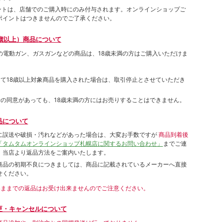
ポイントは、店舗でのご購⼊時にのみ付与されます。オンラインショップご
ポイントはつきませんのでご了承ください。
歳以上）商品について
象の電動ガン、ガスガンなどの商品は、18歳未満の方はご購入いただけま
して18歳以上対象商品を購入された場合は、取引停止とさせていただき
者の同意があっても、18歳未満の方にはお売りすることはできません。
品について
に誤送や破損・汚れなどがあった場合は、大変お手数ですが
商品到着後
「タムタムオンラインショップ札幌店に関するお問い合わせ」
までご連
。当店より返品方法をご案内いたします。
商品の初期不良につきましては、商品に記載されているメーカーへ直接
せください。
いままでの返品はお受け出来ませんのでご注意ください。
更・キャンセルについて