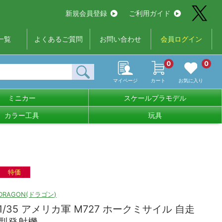
新規会員登録
ご利用ガイド
一覧
よくあるご質問
お問い合わせ
会員ログイン
0
0
マイページ
カート
お気に入り
ミニカー
スケールプラモデル
カラー工具
玩具
特価
DRAGON(ドラゴン)
1/35 アメリカ軍 M727 ホークミサイル 自走