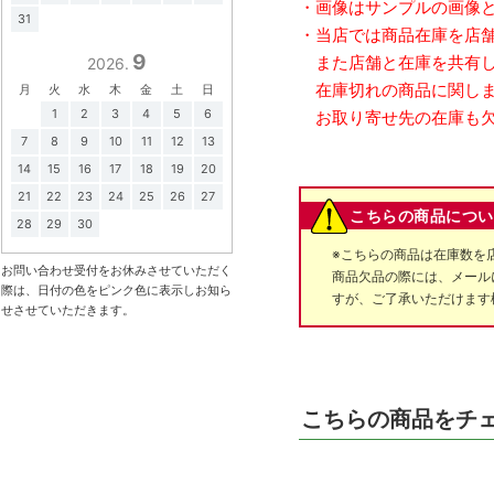
・画像はサンプルの画像
31
・当店では商品在庫を店
9
また店舗と在庫を共有し
2026.
在庫切れの商品に関しま
月
火
水
木
金
土
日
1
2
3
4
5
6
お取り寄せ先の在庫も欠
7
8
9
10
11
12
13
14
15
16
17
18
19
20
21
22
23
24
25
26
27
こちらの商品につい
28
29
30
※こちらの商品は在庫数を
お問い合わせ受付をお休みさせていただく
商品欠品の際には、メール
際は、日付の色をピンク色に表示しお知ら
すが、ご了承いただけます
せさせていただきます。
こちらの商品をチ