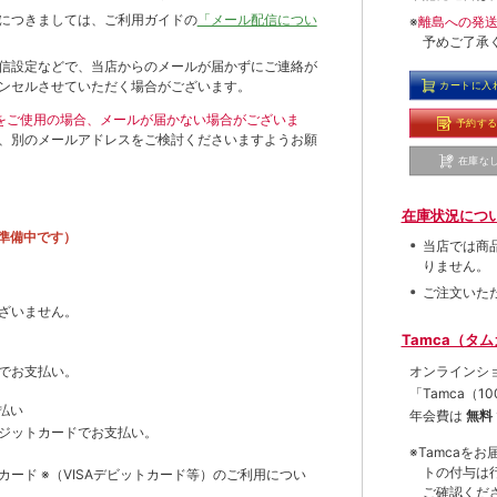
につきましては、ご利用ガイドの
「メール配信につい
※
離島への発
予めご了承
信設定などで、当店からのメールが届かずにご連絡が
ンセルさせていただく場合がございます。
カートに入
ールをご使用の場合、メールが届かない場合がございま
予約す
、別のメールアドレスをご検討くださいますようお願
在庫な
在庫状況につ
準備中です）
当店では商
りません。
ご注文いた
ざいません。
Tamca（タ
オンラインシ
でお支払い。
「Tamca
（1
払い
年会費は
無料
ジットカードでお支払い。
※Tamca
トの付与は
トカード
※（VISAデビットカード等）
のご利用につい
ご確認くだ