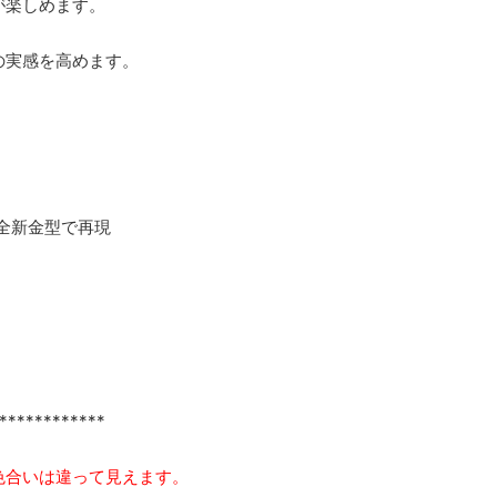
が楽しめます。
の実感を高めます。
完全新金型で再現
************
色合いは違って見えます。