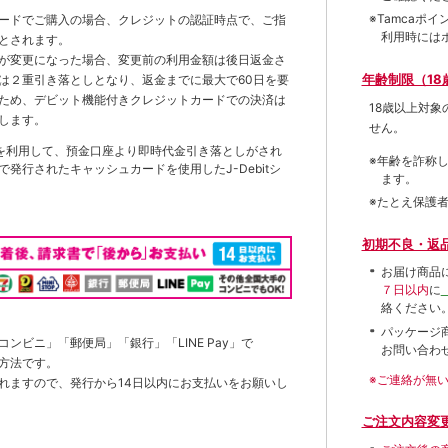
※Tamca
ードでご購入の場合、クレジットの認証時点で、ご指
利用時には
とされます。
が変更になった場合、変更前の利用金額は後日返金さ
年齢制限（18
は２重引き落としとなり、返金までに最大で60日を要
ため、デビット機能付きクレジットカードでの決済は
18歳以上対
します。
せん。
を利用して、預金口座より即時代金引き落としがされ
※年齢を詐称
発行されたキャッシュカードを使用したJ-Debitシ
ます。
※たとえ保護
初期不良・返
お届け商品
７日以内
に
絡ください
パッケージ
ンビニ」「郵便局」「銀行」「LINE Pay」で
お問い合わ
方法です。
※ご連絡が無
れますので、発行から14日以内にお支払いをお願いし
ご注文内容変