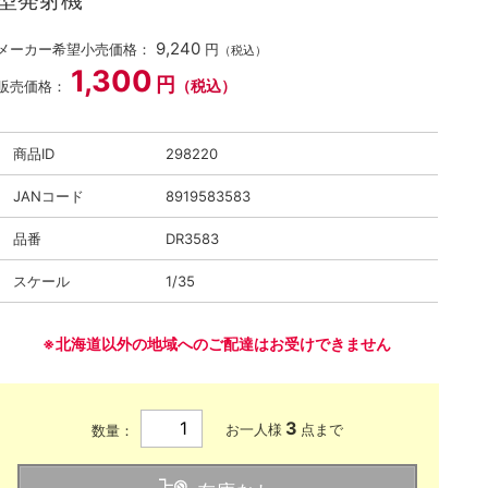
型発射機
9,240
メーカー希望小売価格：
円
（税込）
1,300
円
（税込）
販売価格：
商品ID
298220
JANコード
8919583583
品番
DR3583
スケール
1/35
※北海道以外の地域へのご配達はお受けできません
3
お一人様
点まで
数量：