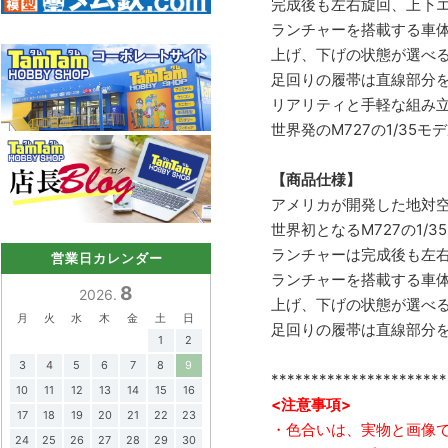
完成後も左右旋回、上下
ランチャーを搭載する車
上げ、下げの状態が選べ
足回りの履帯は直線部分
リアリティと手軽な組み
世界発のM727の1/35
【商品仕様】
アメリカが開発した地対空
世界初となるM727の1/
ランチャーは完成後も左
営業日カレンダー
ランチャーを搭載する車
8
2026.
上げ、下げの状態が選べ
月
火
水
木
金
土
日
足回りの履帯は直線部分
1
2
3
4
5
6
7
8
9
**********************
10
11
12
13
14
15
16
<注意事項>
17
18
19
20
21
22
23
・色合いは、実物と画像
24
25
26
27
28
29
30