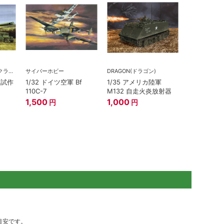
BLACKLABEL(ブラックラベル)
サイバーホビー
DRAGON(ドラゴン)
 試作
1/32 ドイツ空軍 Bf
1/35 アメリカ陸軍
110C-7
M132 自走火炎放射器
1,500
1,000
円
円
目安です。