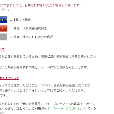
送につきましては、お届け日数をいただく場合がございます。
ください。
… 3日以内発送
れる
… 発売・入荷次第順次発送
る
… 現在ご注文いただけない商品
し
いて
品を店舗と共有しているため、在庫状況が掲載商品に即時反映されてお
だいた商品が在庫切れの際は、メールにてご連絡を差し上げます。
ムカ）について
ョップでご注⽂いただくには「Tamca」会員登録が必須となります。
00円税抜）
」は当オンラインショップにてご購⼊いただけます。
です。
をお届けするまでの「仮の会員番号」では、プレゼントへの応募や、ポイン
⾏えません。詳しくは、ご利⽤ガイド
「Tamca（タムカ）について」
を
さい。