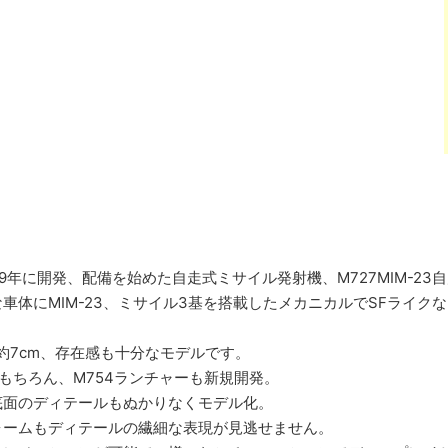
9年に開発、配備を始めた自走式ミサイル発射機、M727MIM-2
車体にMIM-23、ミサイル3基を搭載したメカニカルでSFライ
幅約7cm、存在感も十分なモデルです。
はもちろん、M754ランチャーも新規開発。
底面のディテールもぬかりなくモデル化。
ォームもディテールの繊細な表現が見逃せません。