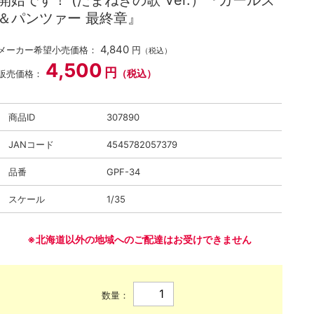
開始です！ (たまねぎの歌 Ver.）『ガールズ
＆パンツァー 最終章』
4,840
メーカー希望小売価格：
円
（税込）
4,500
円
（税込）
販売価格：
商品ID
307890
JANコード
4545782057379
品番
GPF-34
スケール
1/35
※北海道以外の地域へのご配達はお受けできません
数量：