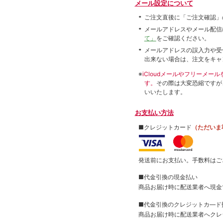
メール設定について
ご注文直後に「ご注文確認」
メールアドレスやメール配信
て」
をご確認ください。
メールアドレスの誤入力や受
出来ない場合は、注文をキャ
※
iCloudメールやフリーメ
す。
その際は大変恐縮ですが
いいたします。
お支払い方法
■クレジットカード
（ただいま
発送前にお支払い。手数料はご
■代金引換の現金払い
商品お届け時に配送業者へ現金
■代金引換のクレジットカ―ド
商品お届け時に配送業者へクレ