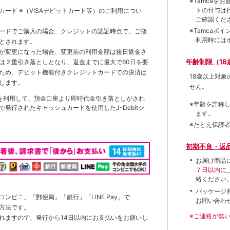
※Tamca
トの付与は
トカード
※（VISAデビットカード等）
のご利用につい
ご確認くだ
※Tamca
ードでご購入の場合、クレジットの認証時点で、ご指
利用時には
とされます。
が変更になった場合、変更前の利用金額は後日返金さ
年齢制限（18
は２重引き落としとなり、返金までに最大で60日を要
ため、デビット機能付きクレジットカードでの決済は
18歳以上対
します。
せん。
を利用して、預金口座より即時代金引き落としがされ
※年齢を詐称
発行されたキャッシュカードを使用したJ-Debitシ
ます。
※たとえ保護
初期不良・返
お届け商品
７日以内
に
絡ください
パッケージ
ンビニ」「郵便局」「銀行」「LINE Pay」で
お問い合わ
方法です。
※ご連絡が無
れますので、発行から14日以内にお支払いをお願いし