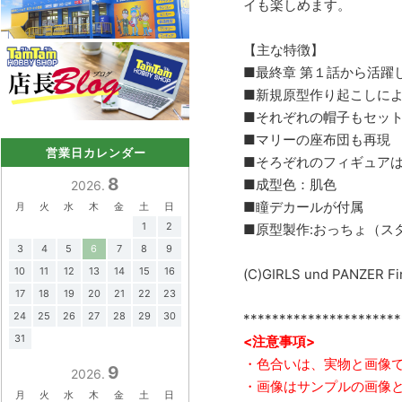
イも楽しめます。
【主な特徴】
■最終章 第１話から活躍
■新規原型作り起こしによる
■それぞれの帽子もセ
■マリーの座布団も再現
営業日カレンダー
■そろぞれのフィギュア
8
■成型色：肌色
2026.
■瞳デカールが付属
月
火
水
木
金
土
日
1
2
■原型製作:おっちょ（ス
3
4
5
6
7
8
9
10
11
12
13
14
15
16
(C)GIRLS und PANZER Fin
17
18
19
20
21
22
23
24
25
26
27
28
29
30
**********************
31
<注意事項>
・色合いは、実物と画像
9
2026.
・画像はサンプルの画像
月
火
水
木
金
土
日