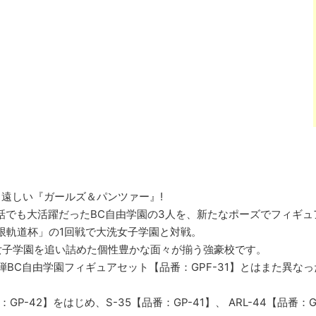
ち遠しい『ガールズ＆パンツァー』!
2話でも大活躍だったBC自由学園の3人を、新たなポーズでフィギュ
限軌道杯」の1回戦で大洗女子学園と対戦。
女子学園を追い詰めた個性豊かな面々が揃う強豪校です。
弾BC自由学園フィギュアセット【品番：GPF-31】とはまた異な
：GP-42】をはじめ、S-35【品番：GP-41】、 ARL-44【品