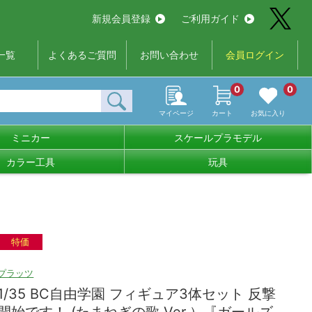
新規会員登録
ご利用ガイド
一覧
よくあるご質問
お問い合わせ
会員ログイン
0
0
マイページ
カート
お気に入り
ミニカー
スケールプラモデル
カラー工具
玩具
特価
プラッツ
1/35 BC自由学園 フィギュア3体セット 反撃