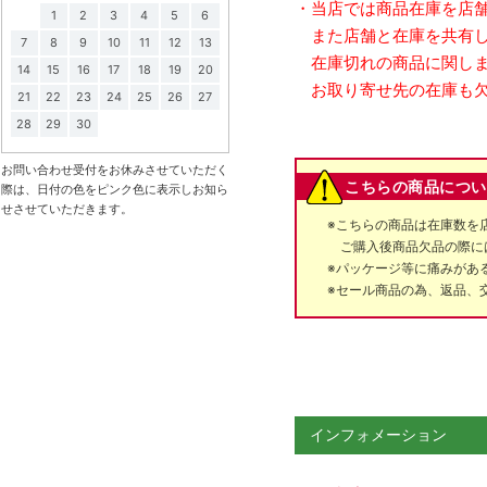
・当店では商品在庫を店
1
2
3
4
5
6
また店舗と在庫を共有し
7
8
9
10
11
12
13
在庫切れの商品に関しま
14
15
16
17
18
19
20
お取り寄せ先の在庫も欠
21
22
23
24
25
26
27
28
29
30
お問い合わせ受付をお休みさせていただく
こちらの商品につい
際は、日付の色をピンク色に表示しお知ら
せさせていただきます。
※こちらの商品は在庫数を
ご購入後商品欠品の際に
※パッケージ等に痛みがあ
※セール商品の為、返品、
インフォメーション