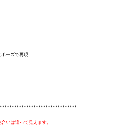
なポーズで再現
********************************
色合いは違って見えます。