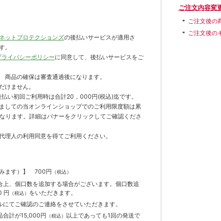
ご注文内容変
ご注文後の
ご注文後の
ネットプロテクションズ
の後払いサービスが適用さ
す。
プライバシーポリシー
に同意して、後払いサービスをご
 商品の確保は審査通過後になります。
だけません。
払い初回ご利用時は合計20，000円(税込)迄です。
ましての当オンラインショップでのご利用限度額は累
までとなります。詳細はバナーをクリックしてご確認くださ
代理人の利用同意を得てご利用ください。
含みます）】
700円
（税込）
合上、個口数を追加する場合がございます。個口数追
 円
をいただきます。
（税込）
ルにてご確認のご連絡をさせていただきます。
計が15,000円
以上であっても1回の発送で
（税込）