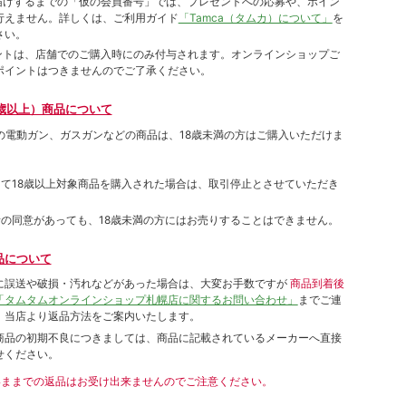
をお届けするまでの「仮の会員番号」では、プレゼントへの応募や、ポイン
⾏えません。詳しくは、ご利⽤ガイド
「Tamca（タムカ）について」
を
さい。
ポイントは、店舗でのご購⼊時にのみ付与されます。オンラインショップご
ポイントはつきませんのでご了承ください。
歳以上）商品について
象の電動ガン、ガスガンなどの商品は、18歳未満の方はご購入いただけま
して18歳以上対象商品を購入された場合は、取引停止とさせていただき
者の同意があっても、18歳未満の方にはお売りすることはできません。
品について
に誤送や破損・汚れなどがあった場合は、大変お手数ですが
商品到着後
「タムタムオンラインショップ札幌店に関するお問い合わせ」
までご連
。当店より返品方法をご案内いたします。
商品の初期不良につきましては、商品に記載されているメーカーへ直接
せください。
いままでの返品はお受け出来ませんのでご注意ください。