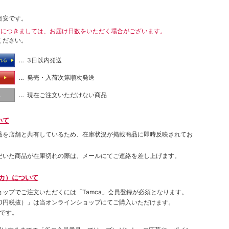
目安です。
送につきましては、お届け日数をいただく場合がございます。
ください。
… 3日以内発送
れる
… 発売・入荷次第順次発送
る
… 現在ご注文いただけない商品
し
いて
品を店舗と共有しているため、在庫状況が掲載商品に即時反映されてお
だいた商品が在庫切れの際は、メールにてご連絡を差し上げます。
ムカ）について
ョップでご注⽂いただくには「Tamca」会員登録が必須となります。
00円税抜）
」は当オンラインショップにてご購⼊いただけます。
です。