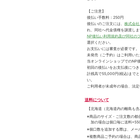
【ご注意】
後払い手数料：250円
後払いのご注文には、
株式会社
れ、同社へ代金債権を譲渡しま
NP後払い利用規約及び同社の
選択ください。
お支払いには審査が必要です。
未発売（ご予約）はご利用いた
当オンラインショップでのNP後
初回の後払いをお支払後につき
計残高で55,000円(税込)
い。
ご利用者が未成年の場合、法定
送料について
【北海道（北海道内の離島も
※商品のサイズ・ご注文数の都
加の場合は個口毎に送料+550
※個口数を追加する際は、メー
※複数商品ご予約の場合は、商品合