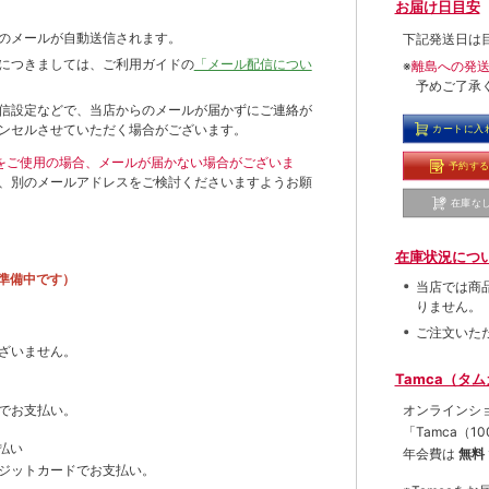
お届け日目安
のメールが自動送信されます。
下記発送日は
につきましては、ご利用ガイドの
「メール配信につい
※
離島への発
予めご了承
信設定などで、当店からのメールが届かずにご連絡が
ンセルさせていただく場合がございます。
カートに入
ールをご使用の場合、メールが届かない場合がございま
予約す
、別のメールアドレスをご検討くださいますようお願
在庫な
在庫状況につ
準備中です）
当店では商
りません。
ご注文いた
ざいません。
Tamca（タ
オンラインシ
でお支払い。
「Tamca
（1
払い
年会費は
無料
ジットカードでお支払い。