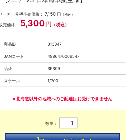
ージニア VS 日本海軍航空隊】
7,150
メーカー希望小売価格：
円
（税込）
5,300
円
（税込）
販売価格：
商品ID
313847
JANコード
4986470066547
品番
SPS09
スケール
1/700
※北海道以外の地域へのご配達はお受けできません
数量：