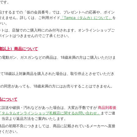
です。
をお届けするまでの「仮の会員番号」では、プレゼントへの応募や、ポイン
⾏えません。詳しくは、ご利⽤ガイド
「Tamca（タムカ）について」
を
さい。
ポイントは、店舗でのご購⼊時にのみ付与されます。オンラインショップご
ポイントはつきませんのでご了承ください。
歳以上）商品について
象の電動ガン、ガスガンなどの商品は、18歳未満の方はご購入いただけま
して18歳以上対象商品を購入された場合は、取引停止とさせていただき
者の同意があっても、18歳未満の方にはお売りすることはできません。
品について
に誤送や破損・汚れなどがあった場合は、大変お手数ですが
商品到着後
「タムタムオンラインショップ札幌店に関するお問い合わせ」
までご連
。当店より返品方法をご案内いたします。
商品の初期不良につきましては、商品に記載されているメーカーへ直接
せください。