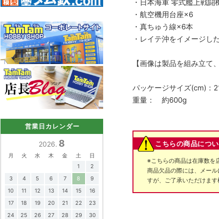
・日本海軍 零式艦上戦闘
・航空機用台座×6
・真ちゅう線×6本
・レイテ沖をイメージした情
【画像は製品を組み立て
パッケージサイズ(cm)：21
重量： 約600g
営業日カレンダー
8
こちらの商品につい
2026.
月
火
水
木
金
土
日
※こちらの商品は在庫数を
1
2
商品欠品の際には、メール
3
4
5
6
7
8
9
すが、ご了承いただけます
10
11
12
13
14
15
16
17
18
19
20
21
22
23
24
25
26
27
28
29
30