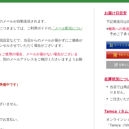
お届け日目安
のメールが自動送信されます。
下記発送日は
につきましては、ご利用ガイドの
「メール配信につい
※
離島への発
予めご了承
信設定などで、当店からのメールが届かずにご連絡が
ンセルさせていただく場合がございます。
カートに入
ールをご使用の場合、メールが届かない場合がございま
予約す
、別のメールアドレスをご検討くださいますようお願
在庫な
在庫状況につ
準備中です）
当店では商
りません。
ご注文いた
ざいません。
Tamca（タ
オンラインシ
でお支払い。
「Tamca
（1