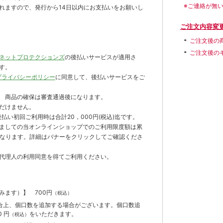
※ご連絡が無
れますので、発行から14日以内にお支払いをお願いし
ご注文内容変
ご注文後の
ご注文後の
ネットプロテクションズ
の後払いサービスが適用さ
す。
プライバシーポリシー
に同意して、後払いサービスをご
 商品の確保は審査通過後になります。
だけません。
払い初回ご利用時は合計20，000円(税込)迄です。
ましての当オンラインショップでのご利用限度額は累
までとなります。詳細はバナーをクリックしてご確認くださ
代理人の利用同意を得てご利用ください。
含みます）】
700円
（税込）
合上、個口数を追加する場合がございます。個口数追
 円
をいただきます。
（税込）