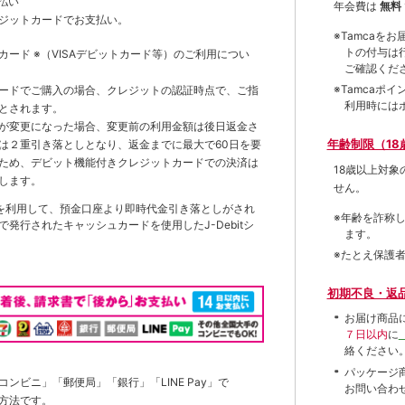
払い
年会費は
無料
ジットカードでお支払い。
※Tamca
トの付与は
トカード
※（VISAデビットカード等）
のご利用につい
ご確認くだ
※Tamca
ードでご購入の場合、クレジットの認証時点で、ご指
利用時には
とされます。
が変更になった場合、変更前の利用金額は後日返金さ
年齢制限（18
は２重引き落としとなり、返金までに最大で60日を要
ため、デビット機能付きクレジットカードでの決済は
18歳以上対
します。
せん。
を利用して、預金口座より即時代金引き落としがされ
※年齢を詐称
発行されたキャッシュカードを使用したJ-Debitシ
ます。
※たとえ保護
初期不良・返
お届け商品
７日以内
に
絡ください
パッケージ
ンビニ」「郵便局」「銀行」「LINE Pay」で
お問い合わ
方法です。