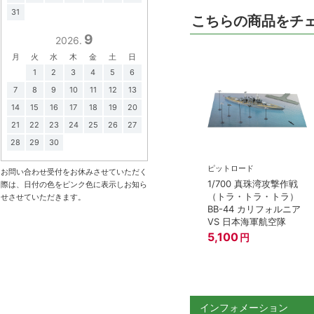
31
こちらの商品をチ
9
2026.
月
火
水
木
金
土
日
1
2
3
4
5
6
7
8
9
10
11
12
13
14
15
16
17
18
19
20
21
22
23
24
25
26
27
28
29
30
ピットロード
お問い合わせ受付をお休みさせていただく
1/700 真珠湾攻撃作戦
際は、日付の色をピンク色に表示しお知ら
（トラ・トラ・トラ）
せさせていただきます。
BB-44 カリフォルニア
VS 日本海軍航空隊
5,100
円
インフォメーション