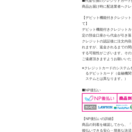
■代金引換のクレジットカ―ド
商品お届け時に配送業者へクレ
【デビット機能付きクレジッ
て】
デビット機能付きクレジットカ
定の預金口座から代金が引き落
クレジットの認証後に注文内容
れますが、返金されるまでの間
する可能性がございます。その
ご遠慮頂きますようお願いいた
※クレジットカードのシステム
るデビットカード（金融機関で
ステムとは異なります。）
■NP後払い
【NP後払いの詳細】
商品の到着を確認してから、「コ
後払いできる安心・簡単な決済