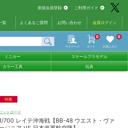
新規会員登録
ご利用ガイド
一覧
よくあるご質問
お問い合わせ
会員ログイン
0
0
マイページ
カート
お気に入り
ミニカー
スケールプラモデル
カラー工具
玩具
特価
ピットロード
1/700 レイテ沖海戦【BB-48 ウエスト・ヴァ