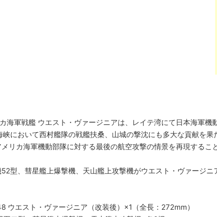
アメリカ海軍戦艦 ウエスト・ヴァージニアは、レイテ湾にて日本海軍
海峡において西村艦隊の戦艦扶桑、山城の撃沈にも多大な貢献を果
アメリカ海軍機動部隊に対する最後の航空攻撃の情景を再現するこ
機52型、彗星艦上爆撃機、天山艦上攻撃機がウエスト・ヴァージニ
-48 ウエスト・ヴァージニア（改装後）×1（全長：272mm）