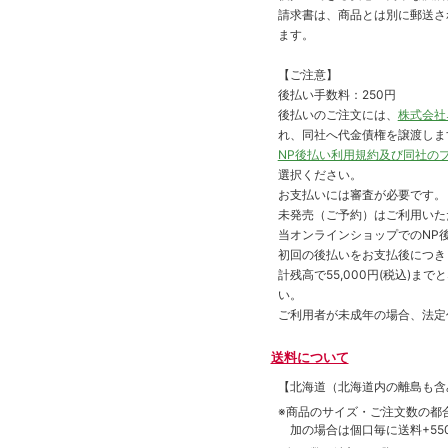
請求書は、商品とは別に郵送さ
ます。
【ご注意】
後払い手数料：250円
後払いのご注文には、
株式会社
れ、同社へ代金債権を譲渡しま
NP後払い利用規約及び同社の
選択ください。
お支払いには審査が必要です。
未発売（ご予約）はご利用いた
当オンラインショップでのNP後
初回の後払いをお支払後につき
計残高で55,000円(税込)
い。
ご利用者が未成年の場合、法定
送料について
【北海道（北海道内の離島も
※商品のサイズ・ご注文数の都
加の場合は個口毎に送料+550