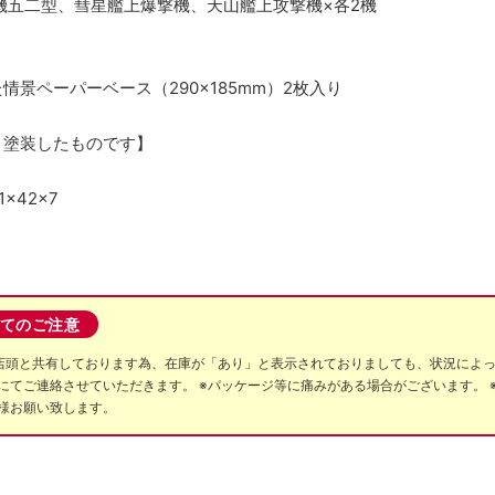
機五二型、彗星艦上爆撃機、天山艦上攻撃機×各2機
景ペーパーベース（290×185mm）2枚入り
、塗装したものです】
×42×7
てのご注意
店頭と共有しております為、在庫が「あり」と表示されておりましても、状況によ
にてご連絡させていただきます。 ※パッケージ等に痛みがある場合がございます。 
様お願い致します。