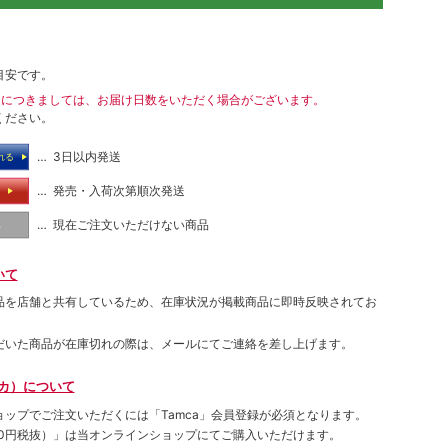
目安です。
送につきましては、お届け日数をいただく場合がございます。
ください。
… 3日以内発送
れる
… 発売・入荷次第順次発送
る
… 現在ご注文いただけない商品
し
いて
品を店舗と共有しているため、在庫状況が掲載商品に即時反映されてお
だいた商品が在庫切れの際は、メールにてご連絡を差し上げます。
ムカ）について
ョップでご注⽂いただくには「Tamca」会員登録が必須となります。
00円税抜）
」は当オンラインショップにてご購⼊いただけます。