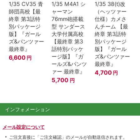
1/35 CV35 青
1/35 M4A1 シ
1/35 38(t)改
師団高校【最
ャーマン
（ヘッツァー
終章 第3話特
76mm砲搭載
仕様）カメさ
別パッケージ
型 サンダース
んチーム 【最
版】『ガール
大学付属高校
終章 第3話特
ズ&パンツァー
【最終章 第3
別パッケージ
最終章』
話特別パッケ
版】『ガール
ージ版】『ガ
ズ&パンツァー
6,600
円
ールズ&パンツ
最終章』
ァー 最終章』
4,700
円
5,700
円
インフォメーション
メール設定について
ご注文直後に「ご注文確認」のメールが自動送信されます。