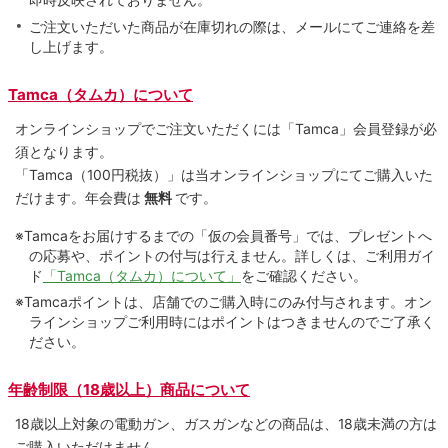
ご注文いただいた商品が在庫切れの際は、メールにてご連絡を差
し上げます。
Tamca（タムカ）について
オンラインショップでご注⽂いただくには「Tamca」会員登録が必
須となります。
「Tamca
（100円税抜）
」は当オンラインショップにてご購⼊いた
だけます。
年会費は
無料
です。
※Tamcaをお届けするまでの「仮の会員番号」では、プレゼントへ
の応募や、ポイントの付与は⾏えません。詳しくは、ご利⽤ガイ
ド
「Tamca（タムカ）について」
をご確認ください。
※Tamcaポイントは、店舗でのご購⼊時にのみ付与されます。オン
ラインショップご利用時にはポイントはつきませんのでご了承く
ださい。
年齢制限（18歳以上）商品について
18歳以上対象の電動ガン、ガスガンなどの商品は、18歳未満の方は
ご購入いただけません。