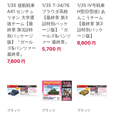
1/35 巡航戦車
1/35 T-34/76
1/35 IV号戦車
A41 センチュ
プラウダ高校
H型(D型改) あ
リオン 大学選
【最終章 第3
んこうチーム
抜チーム【最
話特別パッケ
【最終章 第3
終章 第3話特
ージ版】『ガ
話特別パッケ
別パッケージ
ールズ&パンツ
ージ版】
版】『ガール
ァー 最終章』
6,600
円
ズ&パンツァー
5,700
円
最終章』
7,600
円
プラッツ
プラッツ
プラッツ