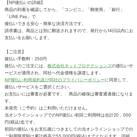
【NP後払いの詳細】
商品の到着を確認してから、「コンビニ」「郵便局」「銀行」
「LINE Pay」で
後払いできる安心・簡単な決済方法です。
請求書は、商品とは別に郵送されますので、発行から14日以内にお
支払いをお願いします。
【ご注意】
後払い手数料：250円
後払いのご注文には、
株式会社ネットプロテクションズ
の後払いサ
ービスが適用され、同社へ代金債権を譲渡します。
NP後払い利用規約及び同社のプライバシーポリシー
に同意して、
後払いサービスをご選択ください。
お支払いには審査が必要です。 商品の確保は審査通過後になりま
す。
未発売（ご予約）はご利用いただけません。
当オンラインショップでのNP後払い初回ご利用時は合計20，000
円(税込)迄です。
初回の後払いをお支払後につきましての当オンラインショップでの
ご利用限度額は累計残高で55,000円(税込)までとなります。詳細