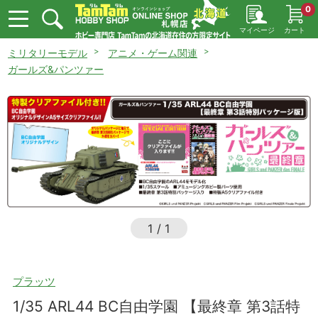
0
マイページ
カート
ミリタリーモデル
アニメ・ゲーム関連
ガールズ&パンツァー
1
/
1
プラッツ
1/35 ARL44 BC自由学園 【最終章 第3話特