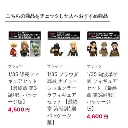
こちらの商品をチェックした人へおすすめ商品
プラッツ
プラッツ
プラッツ
1/35 隊長フィ
1/35 プラウダ
1/35 知波単学
ギュアセット
高校 カチュー
園 フィギュア
【最終章 第3
シャ＆クラー
セット 【最終
話特別パッケ
ラフィギュア
章 第3話特別
ージ版】
セット 【最終
パッケージ
章 第3話特別
版】
4,500
円
パッケージ
4,600
円
版】