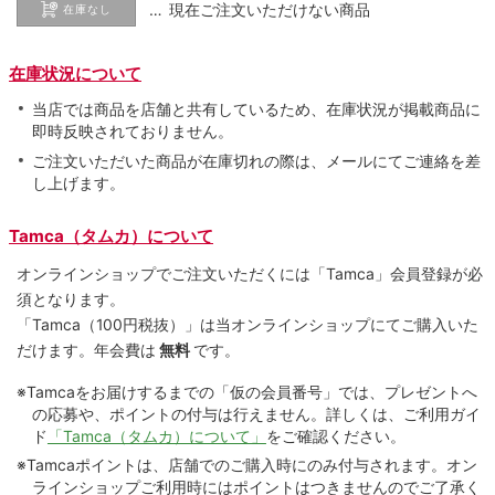
… 現在ご注文いただけない商品
在庫なし
在庫状況について
当店では商品を店舗と共有しているため、在庫状況が掲載商品に
即時反映されておりません。
ご注文いただいた商品が在庫切れの際は、メールにてご連絡を差
し上げます。
Tamca（タムカ）について
オンラインショップでご注⽂いただくには「Tamca」会員登録が必
須となります。
「Tamca
（100円税抜）
」は当オンラインショップにてご購⼊いた
だけます。
年会費は
無料
です。
※Tamcaをお届けするまでの「仮の会員番号」では、プレゼントへ
の応募や、ポイントの付与は⾏えません。詳しくは、ご利⽤ガイ
ド
「Tamca（タムカ）について」
をご確認ください。
※Tamcaポイントは、店舗でのご購⼊時にのみ付与されます。オン
ラインショップご利用時にはポイントはつきませんのでご了承く