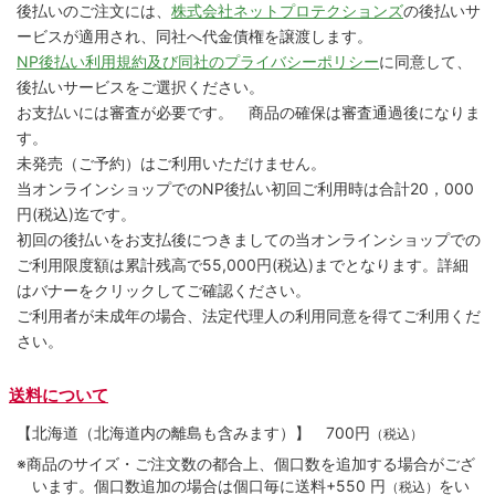
後払いのご注文には、
株式会社ネットプロテクションズ
の後払いサ
ービスが適用され、同社へ代金債権を譲渡します。
NP後払い利用規約及び同社のプライバシーポリシー
に同意して、
後払いサービスをご選択ください。
お支払いには審査が必要です。 商品の確保は審査通過後になりま
す。
未発売（ご予約）はご利用いただけません。
当オンラインショップでのNP後払い初回ご利用時は合計20，000
円(税込)迄です。
初回の後払いをお支払後につきましての当オンラインショップでの
ご利用限度額は累計残高で55,000円(税込)までとなります。詳細
はバナーをクリックしてご確認ください。
ご利用者が未成年の場合、法定代理人の利用同意を得てご利用くだ
さい。
送料について
【北海道（北海道内の離島も含みます）】
700円
（税込）
※商品のサイズ・ご注文数の都合上、個口数を追加する場合がござ
います。個口数追加の場合は個口毎に送料+550 円
をい
（税込）