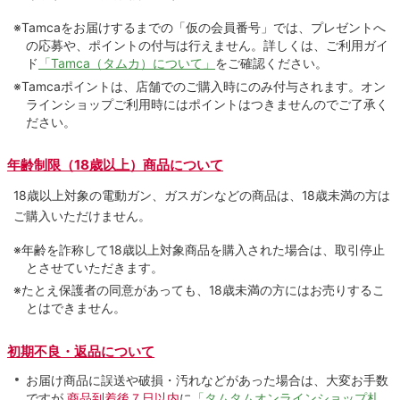
※Tamcaをお届けするまでの「仮の会員番号」では、プレゼントへ
の応募や、ポイントの付与は⾏えません。詳しくは、ご利⽤ガイ
ド
「Tamca（タムカ）について」
をご確認ください。
※Tamcaポイントは、店舗でのご購⼊時にのみ付与されます。オン
ラインショップご利用時にはポイントはつきませんのでご了承く
ださい。
年齢制限（18歳以上）商品について
18歳以上対象の電動ガン、ガスガンなどの商品は、18歳未満の方は
ご購入いただけません。
※年齢を詐称して18歳以上対象商品を購入された場合は、取引停止
とさせていただきます。
※たとえ保護者の同意があっても、18歳未満の方にはお売りするこ
とはできません。
初期不良・返品について
お届け商品に誤送や破損・汚れなどがあった場合は、大変お手数
ですが
商品到着後７日以内
に
「タムタムオンラインショップ札