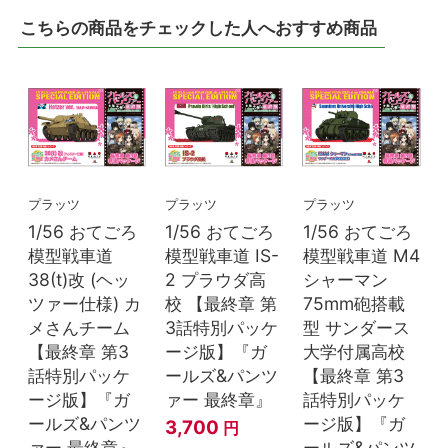
こちらの商品をチェックした人へおすすめ商品
プラッツ
プラッツ
プラッツ
1/56 おてごろ
1/56 おてごろ
1/56 おてごろ
模型戦車道
模型戦車道 IS-
模型戦車道 M4
38(t)改 (ヘッ
2 プラウダ高
シャーマン
ツァー仕様) カ
校 【最終章 第
75mm砲搭載
メさんチーム
3話特別パッケ
型 サンダース
【最終章 第3
ージ版】『ガ
大学付属高校
話特別パッケ
ールズ&パンツ
【最終章 第3
ージ版】『ガ
ァー 最終章』
話特別パッケ
ールズ&パンツ
ージ版】『ガ
3,700
円
ァー 最終章』
ールズ&パンツ