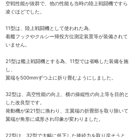
空戦性能が抜群で、他の性能も当時の陸上戦闘機ですら
凌ぐほどでした。
11型は、陸上戦闘機として使われた為、
着艦フックやクルシー帰投方位測定装置等が装備されて
いません。
21型は艦上戦闘機とする為、11型では省略した装備を施
し、
翼端を500mmずつ上に折り畳むようにしました。
32型は、高空性能の向上、横の操縦性の向上等を目的と
した改良型です。
発動機が栄21型に換わり、主翼端の折畳部を取り除いて
翼端が角形に成形され印象が変わりました。
22型は、32型で大幅に低下した後続力を取り戻そうと