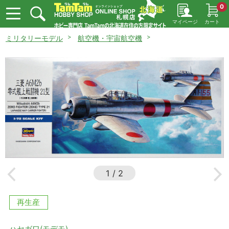
0
マイページ
カート
ミリタリーモデル
航空機・宇宙航空機
1
/
2
再生産
ハセガワ(モデモ)