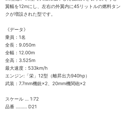
翼幅を12mにし、左右の外翼内に45リットルの燃料タン
クが増設された型です。
《データ》
乗員：1名
全長：9.050m
全幅：12.00m
全高：3.525m
最大速度：533km/h
エンジン:「栄」12型（離昇出力940hp）
武装：7.7mm機銃×2、20mm機関砲×2
スケール … 1:72
品番 ……… D21