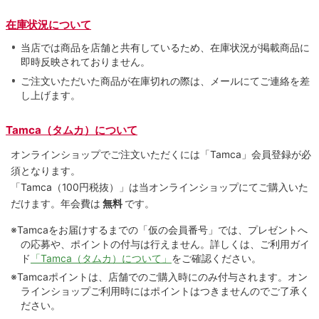
在庫状況について
当店では商品を店舗と共有しているため、在庫状況が掲載商品に
即時反映されておりません。
ご注文いただいた商品が在庫切れの際は、メールにてご連絡を差
し上げます。
Tamca（タムカ）について
オンラインショップでご注⽂いただくには「Tamca」会員登録が必
須となります。
「Tamca
（100円税抜）
」は当オンラインショップにてご購⼊いた
だけます。
年会費は
無料
です。
※Tamcaをお届けするまでの「仮の会員番号」では、プレゼントへ
の応募や、ポイントの付与は⾏えません。詳しくは、ご利⽤ガイ
ド
「Tamca（タムカ）について」
をご確認ください。
※Tamcaポイントは、店舗でのご購⼊時にのみ付与されます。オン
ラインショップご利用時にはポイントはつきませんのでご了承く
ださい。