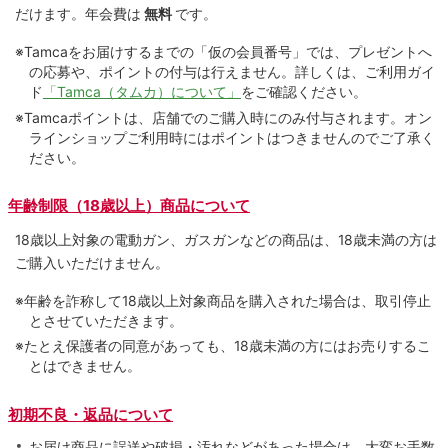
だけます。
年会費は
無料
です。
※Tamcaをお届けするまでの「仮の会員番号」では、プレゼントへ
の応募や、ポイントの付与は⾏えません。詳しくは、ご利⽤ガイ
ド
「Tamca（タムカ）について」
をご確認ください。
※Tamcaポイントは、店舗でのご購⼊時にのみ付与されます。オン
ラインショップご利用時にはポイントはつきませんのでご了承く
ださい。
年齢制限（18歳以上）商品について
18歳以上対象の電動ガン、ガスガンなどの商品は、18歳未満の方は
ご購入いただけません。
※年齢を詐称して18歳以上対象商品を購入された場合は、取引停止
とさせていただきます。
※たとえ保護者の同意があっても、18歳未満の方にはお売りするこ
とはできません。
初期不良・返品について
お届け商品に誤送や破損・汚れなどがあった場合は、大変お手数