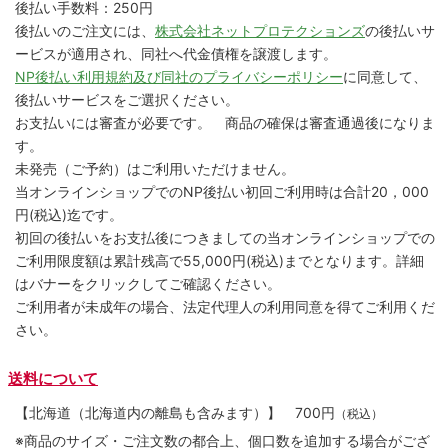
後払い手数料：250円
後払いのご注文には、
株式会社ネットプロテクションズ
の後払いサ
ービスが適用され、同社へ代金債権を譲渡します。
NP後払い利用規約及び同社のプライバシーポリシー
に同意して、
後払いサービスをご選択ください。
お支払いには審査が必要です。 商品の確保は審査通過後になりま
す。
未発売（ご予約）はご利用いただけません。
当オンラインショップでのNP後払い初回ご利用時は合計20，000
円(税込)迄です。
初回の後払いをお支払後につきましての当オンラインショップでの
ご利用限度額は累計残高で55,000円(税込)までとなります。詳細
はバナーをクリックしてご確認ください。
ご利用者が未成年の場合、法定代理人の利用同意を得てご利用くだ
さい。
送料について
【北海道（北海道内の離島も含みます）】
700円
（税込）
※商品のサイズ・ご注文数の都合上、個口数を追加する場合がござ