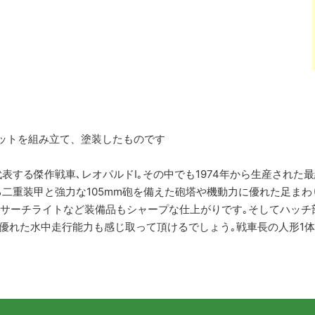
はキットを組み立て、塗装したものです
表する傑作戦車､レオパルドI｡その中でも1974年から生産された
二重装甲と強力な105mm砲を備えた砲塔や機動力に優れた足まわ
､サーチライトなど装備品もシャープな仕上がりです｡そしてハッ
優れた水中走行能力も感じ取って頂けるでしょう｡戦車長の人形1体