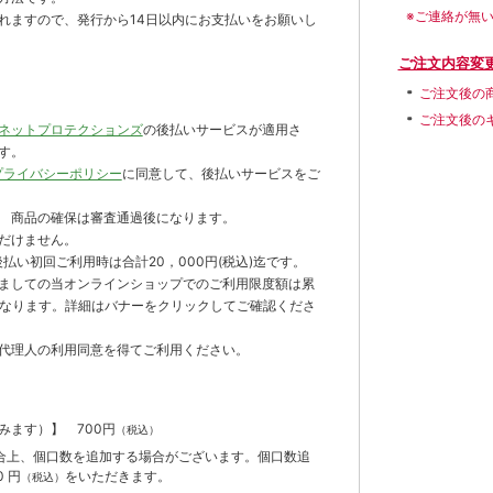
※ご連絡が無
れますので、発行から14日以内にお支払いをお願いし
ご注文内容変
ご注文後の
ご注文後の
ネットプロテクションズ
の後払いサービスが適用さ
す。
プライバシーポリシー
に同意して、後払いサービスをご
 商品の確保は審査通過後になります。
だけません。
払い初回ご利用時は合計20，000円(税込)迄です。
ましての当オンラインショップでのご利用限度額は累
までとなります。詳細はバナーをクリックしてご確認くださ
代理人の利用同意を得てご利用ください。
含みます）】
700円
（税込）
合上、個口数を追加する場合がございます。個口数追
 円
をいただきます。
（税込）