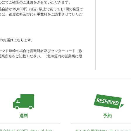
ルにてご確認のご連絡をさせていただきます。
計が15,000円
以上であっても1回の発送で
（税込）
合は、都度送料及び代引手数料をご請求させていただ
のお届けになります。
ヤマト運輸の場合は営業所名及びセンターコード（数
営業所名をご記載ください。（北海道内の営業所に限
送料
予約
品合計 15,000円
以上の
タムカ会員様は
オンラインショ