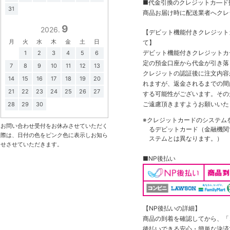
■代金引換のクレジットカ―ド
31
商品お届け時に配送業者へクレ
9
2026.
【デビット機能付きクレジッ
月
火
水
木
金
土
日
て】
デビット機能付きクレジットカ
1
2
3
4
5
6
定の預金口座から代金が引き落
7
8
9
10
11
12
13
クレジットの認証後に注文内容
14
15
16
17
18
19
20
れますが、返金されるまでの間
21
22
23
24
25
26
27
する可能性がございます。その
ご遠慮頂きますようお願いいた
28
29
30
※クレジットカードのシステム
お問い合わせ受付をお休みさせていただく
るデビットカード（金融機関で
際は、日付の色をピンク色に表示しお知ら
ステムとは異なります。）
せさせていただきます。
■NP後払い
【NP後払いの詳細】
商品の到着を確認してから、「コ
後払いできる安心・簡単な決済