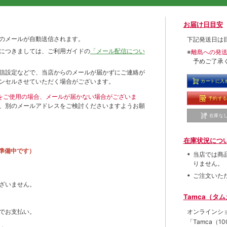
お届け日目安
のメールが自動送信されます。
下記発送日は
につきましては、ご利用ガイドの
「メール配信につい
※
離島への発
予めご了承
信設定などで、当店からのメールが届かずにご連絡が
ンセルさせていただく場合がございます。
カートに入
ールをご使用の場合、メールが届かない場合がございま
予約す
、別のメールアドレスをご検討くださいますようお願
在庫な
在庫状況につ
準備中です）
当店では商
りません。
ご注文いた
ざいません。
Tamca（タ
オンラインシ
でお支払い。
「Tamca
（1