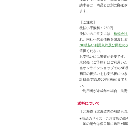
請求書は、商品とは別に郵送さ
ます。
【ご注意】
後払い手数料：250円
後払いのご注文には、
株式会社
れ、同社へ代金債権を譲渡しま
NP後払い利用規約及び同社の
選択ください。
お支払いには審査が必要です。
未発売（ご予約）はご利用いた
当オンラインショップでのNP後
初回の後払いをお支払後につき
計残高で55,000円(税込)
い。
ご利用者が未成年の場合、法定
送料について
【北海道（北海道内の離島も
※商品のサイズ・ご注文数の都
加の場合は個口毎に送料+550