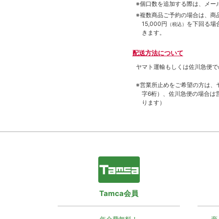
※個口数を追加する際は、メー
※複数商品ご予約の場合は、商品合
15,000円
を下回る場
（税込）
きます。
配送方法について
ヤマト運輸もしくは佐川急便で
※営業所止めをご希望の方は、
字6桁）、佐川急便の場合は
ります）
Tamca会員
年会費無料！
商