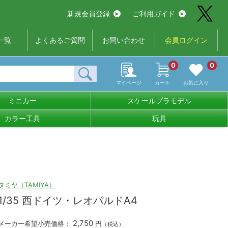
新規会員登録
ご利用ガイド
一覧
よくあるご質問
お問い合わせ
会員ログイン
0
0
マイページ
カート
お気に入り
ミニカー
スケールプラモデル
カラー工具
玩具
タミヤ（TAMIYA）
1/35 西ドイツ・レオパルドA4
2,750
メーカー希望小売価格：
円
（税込）