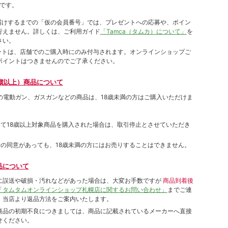
です。
をお届けするまでの「仮の会員番号」では、プレゼントへの応募や、ポイン
⾏えません。詳しくは、ご利⽤ガイド
「Tamca（タムカ）について」
を
さい。
ポイントは、店舗でのご購⼊時にのみ付与されます。オンラインショップご
ポイントはつきませんのでご了承ください。
歳以上）商品について
象の電動ガン、ガスガンなどの商品は、18歳未満の方はご購入いただけま
して18歳以上対象商品を購入された場合は、取引停止とさせていただき
者の同意があっても、18歳未満の方にはお売りすることはできません。
品について
に誤送や破損・汚れなどがあった場合は、大変お手数ですが
商品到着後
「タムタムオンラインショップ札幌店に関するお問い合わせ」
までご連
。当店より返品方法をご案内いたします。
商品の初期不良につきましては、商品に記載されているメーカーへ直接
せください。