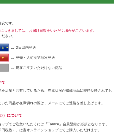
目安です。
送につきましては、お届け日数をいただく場合がございます。
ください。
… 3日以内発送
れる
… 発売・入荷次第順次発送
る
… 現在ご注文いただけない商品
し
いて
品を店舗と共有しているため、在庫状況が掲載商品に即時反映されてお
だいた商品が在庫切れの際は、メールにてご連絡を差し上げます。
ムカ）について
ョップでご注⽂いただくには「Tamca」会員登録が必須となります。
00円税抜）
」は当オンラインショップにてご購⼊いただけます。