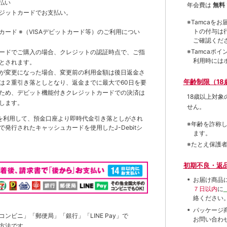
払い
年会費は
無料
ジットカードでお支払い。
※Tamca
トの付与は
トカード
※（VISAデビットカード等）
のご利用につい
ご確認くだ
※Tamca
ードでご購入の場合、クレジットの認証時点で、ご指
利用時には
とされます。
が変更になった場合、変更前の利用金額は後日返金さ
年齢制限（18
は２重引き落としとなり、返金までに最大で60日を要
ため、デビット機能付きクレジットカードでの決済は
18歳以上対
します。
せん。
を利用して、預金口座より即時代金引き落としがされ
※年齢を詐称
発行されたキャッシュカードを使用したJ-Debitシ
ます。
※たとえ保護
初期不良・返
お届け商品
７日以内
に
絡ください
パッケージ
ンビニ」「郵便局」「銀行」「LINE Pay」で
お問い合わ
方法です。