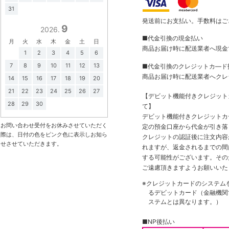
31
発送前にお支払い。手数料はご
9
2026.
■代金引換の現金払い
月
火
水
木
金
土
日
商品お届け時に配送業者へ現金
1
2
3
4
5
6
7
8
9
10
11
12
13
■代金引換のクレジットカ―ド
商品お届け時に配送業者へクレ
14
15
16
17
18
19
20
21
22
23
24
25
26
27
【デビット機能付きクレジッ
28
29
30
て】
デビット機能付きクレジットカ
お問い合わせ受付をお休みさせていただく
定の預金口座から代金が引き落
際は、日付の色をピンク色に表示しお知ら
クレジットの認証後に注文内容
せさせていただきます。
れますが、返金されるまでの間
する可能性がございます。その
ご遠慮頂きますようお願いいた
※クレジットカードのシステム
るデビットカード（金融機関で
ステムとは異なります。）
■NP後払い