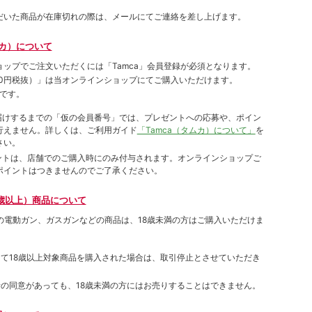
だいた商品が在庫切れの際は、メールにてご連絡を差し上げます。
ムカ）について
ョップでご注⽂いただくには「Tamca」会員登録が必須となります。
00円税抜）
」は当オンラインショップにてご購⼊いただけます。
です。
をお届けするまでの「仮の会員番号」では、プレゼントへの応募や、ポイン
⾏えません。詳しくは、ご利⽤ガイド
「Tamca（タムカ）について」
を
さい。
ポイントは、店舗でのご購⼊時にのみ付与されます。オンラインショップご
ポイントはつきませんのでご了承ください。
歳以上）商品について
象の電動ガン、ガスガンなどの商品は、18歳未満の方はご購入いただけま
して18歳以上対象商品を購入された場合は、取引停止とさせていただき
者の同意があっても、18歳未満の方にはお売りすることはできません。