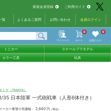
新規会員登録
ご利用ガイド
一覧
よくあるご質問
お問い合わせ
会員ログイン
0
0
マイページ
カート
お気に入り
ミニカー
スケールプラモデル
カラー工具
玩具
タミヤ（TAMIYA）
1/35 日本陸軍 一式砲戦車（人形6体付き）
2,640
メーカー希望小売価格：
円
（税込）