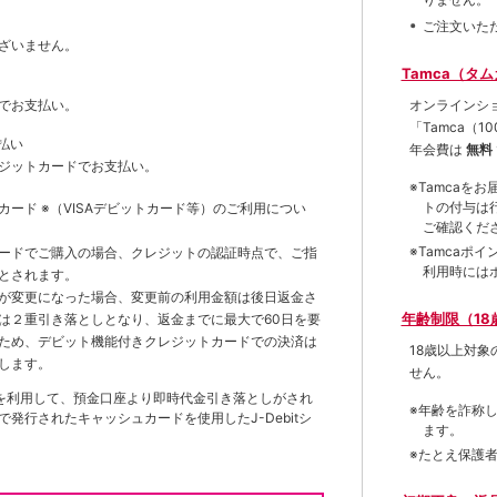
ご注文いた
ざいません。
Tamca（タ
オンラインシ
でお支払い。
「Tamca
（1
払い
年会費は
無料
ジットカードでお支払い。
※Tamca
トの付与は
トカード
※（VISAデビットカード等）
のご利用につい
ご確認くだ
※Tamca
ードでご購入の場合、クレジットの認証時点で、ご指
利用時には
とされます。
が変更になった場合、変更前の利用金額は後日返金さ
年齢制限（18
は２重引き落としとなり、返金までに最大で60日を要
ため、デビット機能付きクレジットカードでの決済は
18歳以上対
します。
せん。
を利用して、預金口座より即時代金引き落としがされ
※年齢を詐称
発行されたキャッシュカードを使用したJ-Debitシ
ます。
※たとえ保護