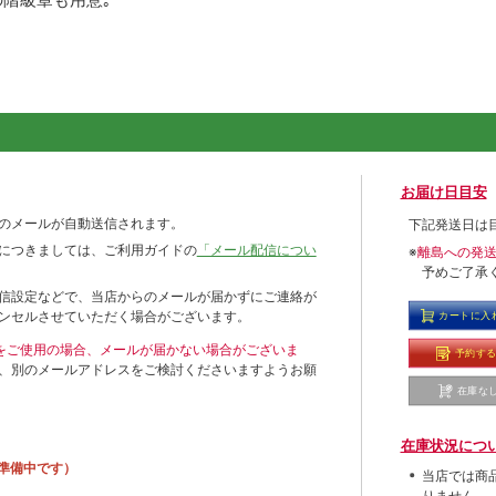
お届け日目安
のメールが自動送信されます。
下記発送日は
につきましては、ご利用ガイドの
「メール配信につい
※
離島への発
予めご了承
信設定などで、当店からのメールが届かずにご連絡が
ンセルさせていただく場合がございます。
カートに入
ールをご使用の場合、メールが届かない場合がございま
予約す
、別のメールアドレスをご検討くださいますようお願
在庫な
在庫状況につ
準備中です）
当店では商
りません。