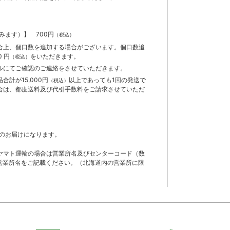
含みます）】
700円
（税込）
合上、個口数を追加する場合がございます。個口数追
 円
をいただきます。
（税込）
ルにてご確認のご連絡をさせていただきます。
計が15,000円
以上であっても1回の発送で
（税込）
合は、都度送料及び代引手数料をご請求させていただ
のお届けになります。
ヤマト運輸の場合は営業所名及びセンターコード（数
営業所名をご記載ください。（北海道内の営業所に限