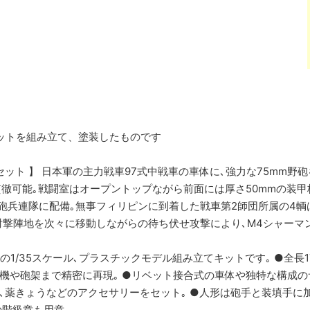
はキットを組み立て、塗装したものです
ット 】 日本軍の主力戦車97式中戦車の車体に､強力な75mm野砲
貫徹可能｡戦闘室はオープントップながら前面には厚さ50mmの装甲
砲兵連隊に配備｡無事フィリピンに到着した戦車第2師団所属の4輌
射撃陣地を次々に移動しながらの待ち伏せ攻撃により､M4シャーマ
車の1/35スケール､プラスチックモデル組み立てキットです｡ ●全長
退機や砲架まで精密に再現｡ ●リベット接合式の車体や独特な構成の
弾､薬きょうなどのアクセサリーをセット｡ ●人形は砲手と装填手に加
階級章も用意｡