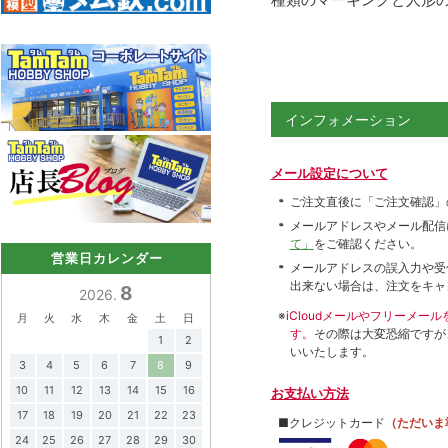
インフォメーション
メール設定について
ご注文直後に「ご注文確認」
メールアドレスやメール配信
て」
をご確認ください。
営業日カレンダー
メールアドレスの誤入力や受
出来ない場合は、注文をキャ
8
2026.
※
iCloudメールやフリーメ
月
火
水
木
金
土
日
す。
その際は大変恐縮ですが
1
2
いいたします。
3
4
5
6
7
8
9
10
11
12
13
14
15
16
お支払い方法
17
18
19
20
21
22
23
■クレジットカード
（ただいま
24
25
26
27
28
29
30