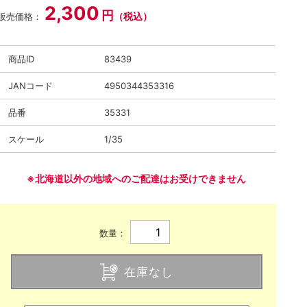
2,300
円
（税込）
販売価格：
商品ID
83439
JANコード
4950344353316
品番
35331
スケール
1/35
※北海道以外の地域へのご配達はお受けできません
数量：
在庫なし