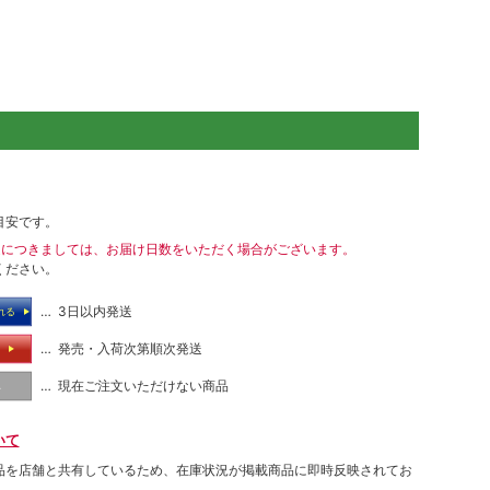
目安です。
送につきましては、お届け日数をいただく場合がございます。
ください。
… 3日以内発送
れる
… 発売・入荷次第順次発送
る
… 現在ご注文いただけない商品
し
いて
品を店舗と共有しているため、在庫状況が掲載商品に即時反映されてお