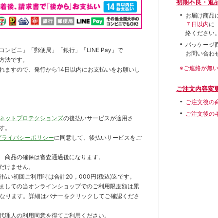
初期不良・返
お届け商品
７日以内
に
絡ください
パッケージ
ンビニ」「郵便局」「銀行」「LINE Pay」で
お問い合わ
方法です。
※ご連絡が無
れますので、発行から14日以内にお支払いをお願いし
ご注文内容変
ご注文後の
ご注文後の
ネットプロテクションズ
の後払いサービスが適用さ
す。
プライバシーポリシー
に同意して、後払いサービスをご
 商品の確保は審査通過後になります。
だけません。
払い初回ご利用時は合計20，000円(税込)迄です。
ましての当オンラインショップでのご利用限度額は累
までとなります。詳細はバナーをクリックしてご確認くださ
代理人の利用同意を得てご利用ください。