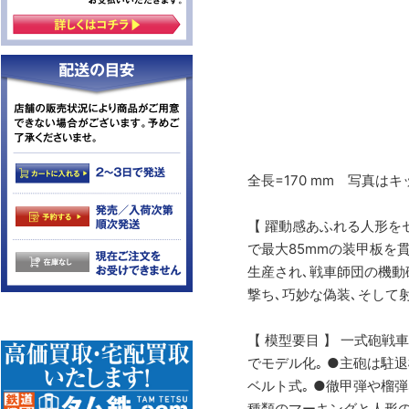
全長=170 mm 写真
【 躍動感あふれる人形をセ
で最大85mmの装甲板を
生産され､戦車師団の機動
撃ち､巧妙な偽装､そして
【 模型要目 】 一式砲戦
でモデル化｡ ●主砲は駐
ベルト式｡ ●徹甲弾や榴
種類のマーキングと人形の