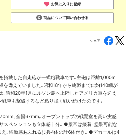
お気に入りに登録
商品について問い合わせる
シェア
を搭載した自走砲が一式砲戦車です｡主砲は距離1,000m
板を備えていました｡昭和18年から終戦までに約140輌が
は､昭和20年1月にルソン島へ上陸したアメリカ軍を迎え
ン戦車も撃破するなど粘り強く戦い続けたのです｡
170mm､全幅67mm｡オープントップの戦闘室を高い実感
サスペンションも立体感十分｡ ●履帯は接着･塗装可能な
え､躍動感あふれる歩兵4体の計6体付き｡ ●デカールは4