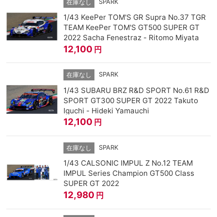
SPARK
在庫なし
1/43 KeePer TOM'S GR Supra No.37 TGR
TEAM KeePer TOM'S GT500 SUPER GT
2022 Sacha Fenestraz - Ritomo Miyata
12,100
円
SPARK
在庫なし
1/43 SUBARU BRZ R&D SPORT No.61 R&D
SPORT GT300 SUPER GT 2022 Takuto
Iguchi - Hideki Yamauchi
12,100
円
SPARK
在庫なし
1/43 CALSONIC IMPUL Z No.12 TEAM
IMPUL Series Champion GT500 Class
SUPER GT 2022
12,980
円