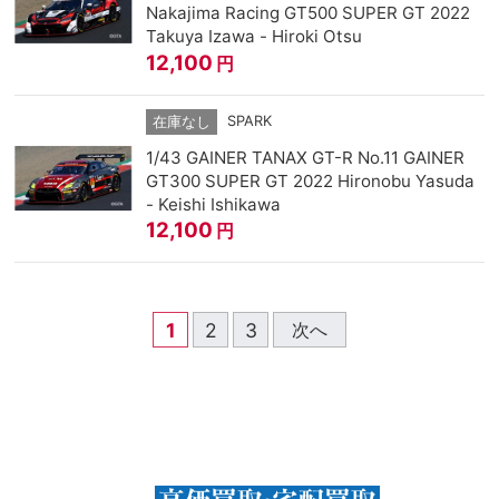
Nakajima Racing GT500 SUPER GT 2022
Takuya Izawa - Hiroki Otsu
12,100
円
SPARK
在庫なし
1/43 GAINER TANAX GT-R No.11 GAINER
GT300 SUPER GT 2022 Hironobu Yasuda
- Keishi Ishikawa
12,100
円
1
2
3
次へ