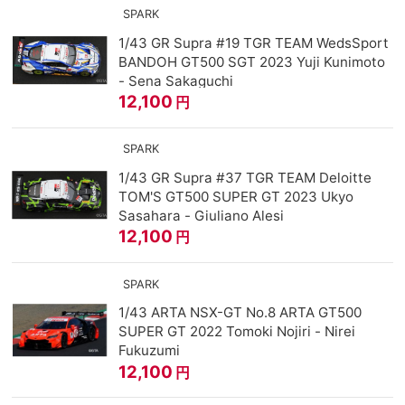
SPARK
1/43 GR Supra #19 TGR TEAM WedsSport
BANDOH GT500 SGT 2023 Yuji Kunimoto
- Sena Sakaguchi
12,100
円
SPARK
1/43 GR Supra #37 TGR TEAM Deloitte
TOM'S GT500 SUPER GT 2023 Ukyo
Sasahara - Giuliano Alesi
12,100
円
SPARK
1/43 ARTA NSX-GT No.8 ARTA GT500
SUPER GT 2022 Tomoki Nojiri - Nirei
Fukuzumi
12,100
円