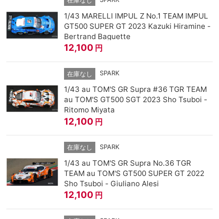
在庫なし
1/43 MARELLI IMPUL Z No.1 TEAM IMPUL
GT500 SUPER GT 2023 Kazuki Hiramine -
Bertrand Baguette
12,100
円
SPARK
在庫なし
1/43 au TOM'S GR Supra #36 TGR TEAM
au TOM'S GT500 SGT 2023 Sho Tsuboi -
Ritomo Miyata
12,100
円
SPARK
在庫なし
1/43 au TOM'S GR Supra No.36 TGR
TEAM au TOM'S GT500 SUPER GT 2022
Sho Tsuboi - Giuliano Alesi
12,100
円