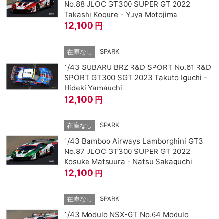
No.88 JLOC GT300 SUPER GT 2022
Takashi Kogure - Yuya Motojima
12,100
円
SPARK
在庫なし
1/43 SUBARU BRZ R&D SPORT No.61 R&D
SPORT GT300 SGT 2023 Takuto Iguchi -
Hideki Yamauchi
12,100
円
SPARK
在庫なし
1/43 Bamboo Airways Lamborghini GT3
No.87 JLOC GT300 SUPER GT 2022
Kosuke Matsuura - Natsu Sakaguchi
12,100
円
SPARK
在庫なし
1/43 Modulo NSX-GT No.64 Modulo