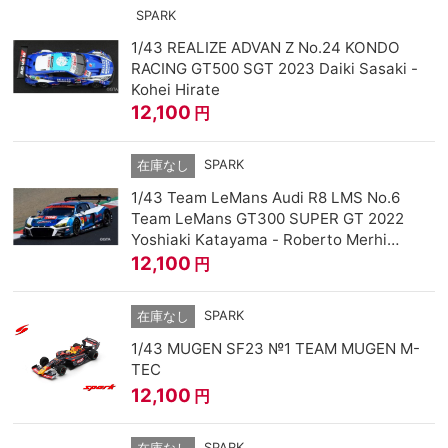
SPARK
1/43 REALIZE ADVAN Z No.24 KONDO
RACING GT500 SGT 2023 Daiki Sasaki -
Kohei Hirate
12,100
円
SPARK
在庫なし
1/43 Team LeMans Audi R8 LMS No.6
Team LeMans GT300 SUPER GT 2022
Yoshiaki Katayama - Roberto Merhi
Muntan
12,100
円
SPARK
在庫なし
1/43 MUGEN SF23 №1 TEAM MUGEN M-
TEC
12,100
円
SPARK