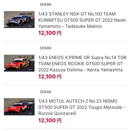
SPARK
1/43 STANLEY NSX-GT No.100 TEAM
KUNIMITSU GT500 SUPER GT 2022 Naoki
Yamamoto - Tadasuke Makino
12,100
円
SPARK
1/43 ENEOS X PRIME GR Supra No.14 TGR
TEAM ENEOS ROOKIE GT500 SUPER GT
2022 Kazuya Oshima - Kenta Yamashita
12,100
円
SPARK
1/43 MOTUL AUTECH Z No.23 NISMO
GT500 SUPER GT 2022 Tsugio Matsuda -
Ronnie Quintarelli
12,100
円