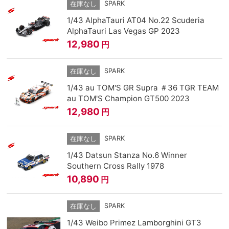
SPARK
在庫なし
1/43 AlphaTauri AT04 No.22 Scuderia
AlphaTauri Las Vegas GP 2023
12,980
円
SPARK
在庫なし
1/43 au TOM'S GR Supra ＃36 TGR TEAM
au TOM'S Champion GT500 2023
12,980
円
SPARK
在庫なし
1/43 Datsun Stanza No.6 Winner
Southern Cross Rally 1978
10,890
円
SPARK
在庫なし
1/43 Weibo Primez Lamborghini GT3