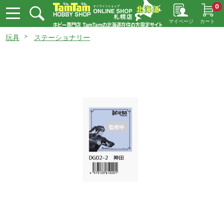
0
マイページ
カート
玩具
ステーショナリー