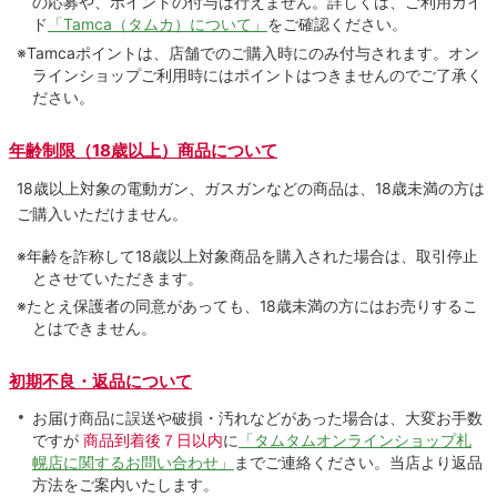
の応募や、ポイントの付与は⾏えません。詳しくは、ご利⽤ガイ
ド
「Tamca（タムカ）について」
をご確認ください。
※Tamcaポイントは、店舗でのご購⼊時にのみ付与されます。オン
ラインショップご利用時にはポイントはつきませんのでご了承く
ださい。
年齢制限（18歳以上）商品について
18歳以上対象の電動ガン、ガスガンなどの商品は、18歳未満の方は
ご購入いただけません。
※年齢を詐称して18歳以上対象商品を購入された場合は、取引停止
とさせていただきます。
※たとえ保護者の同意があっても、18歳未満の方にはお売りするこ
とはできません。
初期不良・返品について
お届け商品に誤送や破損・汚れなどがあった場合は、大変お手数
ですが
商品到着後７日以内
に
「タムタムオンラインショップ札
幌店に関するお問い合わせ」
までご連絡ください。当店より返品
方法をご案内いたします。