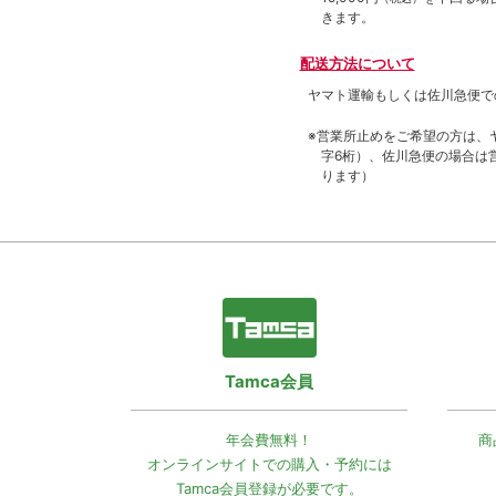
きます。
配送方法について
ヤマト運輸もしくは佐川急便で
※営業所止めをご希望の方は、
字6桁）、佐川急便の場合は
ります）
Tamca会員
年会費無料！
商
オンラインサイトでの
購入・予約には
Tamca会員登録
が必要です。