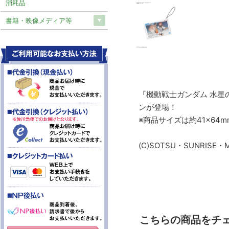
消耗品
書籍・映像メディア等
『機動戦士ガンダム 水星の
ンが登場！
※商品サイズは約41×64
(C)SOTSU・SUNRISE・
こちらの商品をチ