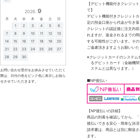
【デビット機能付きクレジッ
て】
9
2026.
デビット機能付きクレジットカ
月
火
水
木
金
土
日
定の預金口座から代金が引き落
1
2
3
4
5
6
クレジットの認証後に注文内容
7
8
9
10
11
12
13
れますが、返金されるまでの間
する可能性がございます。その
14
15
16
17
18
19
20
ご遠慮頂きますようお願いいた
21
22
23
24
25
26
27
※クレジットカードのシステム
28
29
30
るデビットカード（金融機関で
ステムとは異なります。）
お問い合わせ受付をお休みさせていただく
際は、日付の色をピンク色に表示しお知ら
■NP後払い
せさせていただきます。
【NP後払いの詳細】
商品の到着を確認してから、「コ
後払いできる安心・簡単な決済
請求書は、商品とは別に郵送さ
ます。