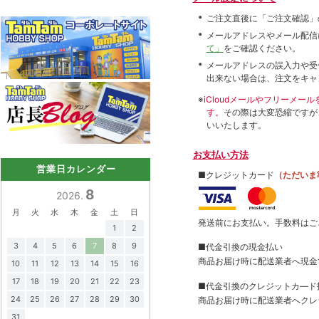
ご注文直後に「ご注文確認」
メールアドレスやメール配信
て」
をご確認ください。
メールアドレスの誤入力や受
出来ない場合は、注文をキャ
※
iCloudメールやフリーメ
す。
その際は大変恐縮ですが
いいたします。
お支払い方法
営業日カレンダー
■クレジットカード
（ただいま
8
2026.
月
火
水
木
金
土
日
発送前にお支払い。手数料はご
1
2
3
4
5
6
7
8
9
■代金引換の現金払い
商品お届け時に配送業者へ現金
10
11
12
13
14
15
16
17
18
19
20
21
22
23
■代金引換のクレジットカ―ド
24
25
26
27
28
29
30
商品お届け時に配送業者へクレ
31