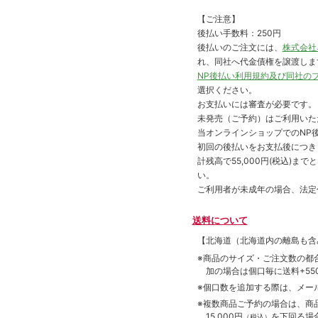
【ご注意】
後払い手数料：250円
後払いのご注文には、
株式会社
れ、同社へ代金債権を譲渡しま
NP後払い利用規約及び同社の
選択ください。
お支払いには審査が必要です。
未発売（ご予約）はご利用いた
当オンラインショップでのNP後
初回の後払いをお支払後につき
計残高で55,000円(税込)
い。
ご利用者が未成年の場合、法定
送料について
【北海道（北海道内の離島も
※商品のサイズ・ご注文数の都
加の場合は個口毎に送料+550
※個口数を追加する際は、メー
※複数商品ご予約の場合は、商品合
15,000円
を下回る場
（税込）