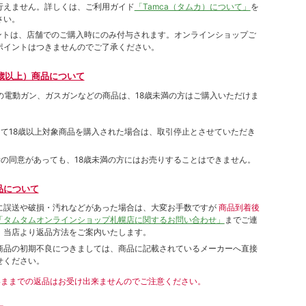
⾏えません。詳しくは、ご利⽤ガイド
「Tamca（タムカ）について」
を
さい。
ポイントは、店舗でのご購⼊時にのみ付与されます。オンラインショップご
ポイントはつきませんのでご了承ください。
歳以上）商品について
象の電動ガン、ガスガンなどの商品は、18歳未満の方はご購入いただけま
して18歳以上対象商品を購入された場合は、取引停止とさせていただき
者の同意があっても、18歳未満の方にはお売りすることはできません。
品について
に誤送や破損・汚れなどがあった場合は、大変お手数ですが
商品到着後
「タムタムオンラインショップ札幌店に関するお問い合わせ」
までご連
。当店より返品方法をご案内いたします。
商品の初期不良につきましては、商品に記載されているメーカーへ直接
せください。
いままでの返品はお受け出来ませんのでご注意ください。