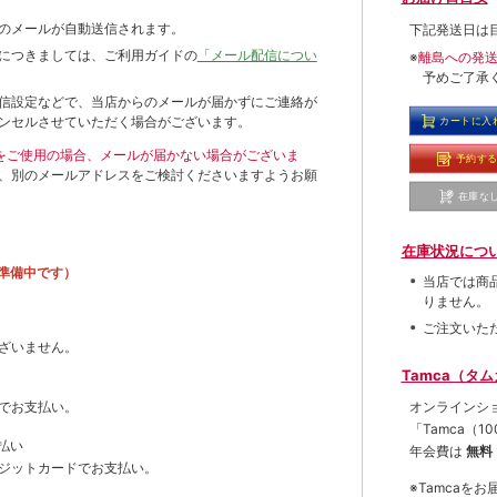
のメールが自動送信されます。
下記発送日は
につきましては、ご利用ガイドの
「メール配信につい
※
離島への発
予めご了承
信設定などで、当店からのメールが届かずにご連絡が
ンセルさせていただく場合がございます。
カートに入
ールをご使用の場合、メールが届かない場合がございま
予約す
、別のメールアドレスをご検討くださいますようお願
在庫な
在庫状況につ
準備中です）
当店では商
りません。
ご注文いた
ざいません。
Tamca（タ
オンラインシ
でお支払い。
「Tamca
（1
払い
年会費は
無料
ジットカードでお支払い。
※Tamca