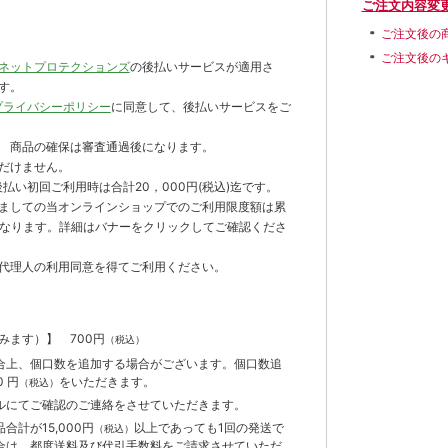
ご注文内容変
ご注文後の
ご注文後の
ネットプロテクションズ
の後払いサービスが適用さ
す。
プライバシーポリシー
に同意して、後払いサービスをご
 商品の確保は審査通過後になります。
だけません。
払い初回ご利用時は合計20，000円(税込)迄です。
ましての当オンラインショップでのご利用限度額は累
までとなります。詳細はバナーをクリックしてご確認くださ
代理人の利用同意を得てご利用ください。
含みます）】
700円
（税込）
合上、個口数を追加する場合がございます。個口数追
 円
をいただきます。
（税込）
ルにてご確認のご連絡をさせていただきます。
計が15,000円
以上であっても1回の発送で
（税込）
合は、都度送料及び代引手数料をご請求させていただ