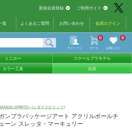
新規会員登録
ご利用ガイド
一覧
よくあるご質問
お問い合わせ
会員ログイン
0
0
マイページ
カート
お気に入り
ミニカー
スケールプラモデル
カラー工具
玩具
BANDAI SPIRITS(バンダイスピリッツ)
ガンプラパッケージアート アクリルボールチ
ェーン スレッタ・マーキュリー