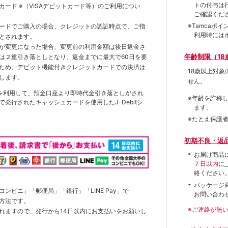
トの付与は
トカード
※（VISAデビットカード等）
のご利用につい
ご確認くだ
※Tamca
ードでご購入の場合、クレジットの認証時点で、ご指
利用時には
とされます。
が変更になった場合、変更前の利用金額は後日返金さ
年齢制限（18
は２重引き落としとなり、返金までに最大で60日を要
ため、デビット機能付きクレジットカードでの決済は
18歳以上対
します。
せん。
を利用して、預金口座より即時代金引き落としがされ
※年齢を詐称
発行されたキャッシュカードを使用したJ-Debitシ
ます。
※たとえ保護
初期不良・返
お届け商品
７日以内
に
絡ください
パッケージ
ンビニ」「郵便局」「銀行」「LINE Pay」で
お問い合わ
方法です。
※ご連絡が無
れますので、発行から14日以内にお支払いをお願いし