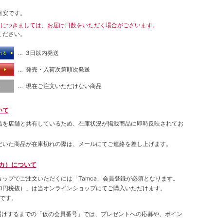
目安です。
送につきましては、お届け日数をいただく場合がございます。
ください。
… 3日以内発送
れる
… 発売・入荷次第順次発送
る
… 現在ご注文いただけない商品
し
いて
品を店舗と共有しているため、在庫状況が掲載商品に即時反映されてお
だいた商品が在庫切れの際は、メールにてご連絡を差し上げます。
ムカ）について
ョップでご注⽂いただくには「Tamca」会員登録が必須となります。
00円税抜）
」は当オンラインショップにてご購⼊いただけます。
です。
をお届けするまでの「仮の会員番号」では、プレゼントへの応募や、ポイン