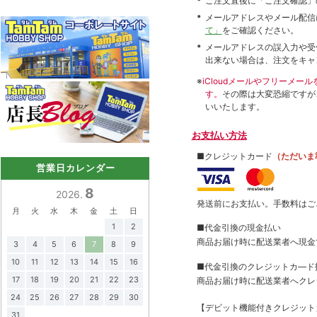
ご注文直後に「ご注文確認」
メールアドレスやメール配信
て」
をご確認ください。
メールアドレスの誤入力や受
出来ない場合は、注文をキャ
※
iCloudメールやフリーメ
す。
その際は大変恐縮ですが
いいたします。
お支払い方法
■クレジットカード
（ただいま
営業日カレンダー
8
2026.
発送前にお支払い。手数料はご
月
火
水
木
金
土
日
1
2
■代金引換の現金払い
商品お届け時に配送業者へ現金
3
4
5
6
7
8
9
10
11
12
13
14
15
16
■代金引換のクレジットカ―ド
17
18
19
20
21
22
23
商品お届け時に配送業者へクレ
24
25
26
27
28
29
30
【デビット機能付きクレジッ
31