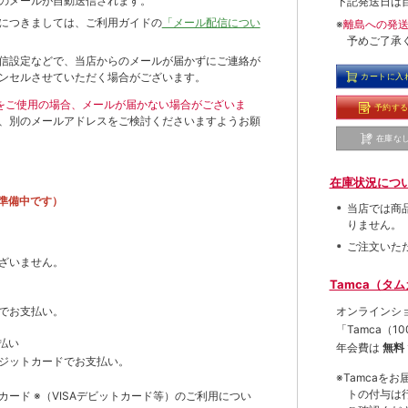
のメールが自動送信されます。
下記発送日は
につきましては、ご利用ガイドの
「メール配信につい
※
離島への発
予めご了承
信設定などで、当店からのメールが届かずにご連絡が
ンセルさせていただく場合がございます。
カートに入
ールをご使用の場合、メールが届かない場合がございま
予約す
、別のメールアドレスをご検討くださいますようお願
在庫な
在庫状況につ
準備中です）
当店では商
りません。
ご注文いた
ざいません。
Tamca（タ
オンラインシ
でお支払い。
「Tamca
（1
払い
年会費は
無料
ジットカードでお支払い。
※Tamca
トの付与は
トカード
※（VISAデビットカード等）
のご利用につい