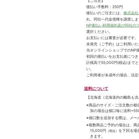
【ご注意】
後払い手数料：250円
後払いのご注文には、
株式会社
れ、同社へ代金債権を譲渡しま
NP後払い利用規約及び同社の
選択ください。
お支払いには審査が必要です。
未発売（ご予約）はご利用いた
当オンラインショップでのNP後
初回の後払いをお支払後につき
計残高で55,000円(税込)
い。
ご利用者が未成年の場合、法定
送料について
【北海道（北海道内の離島も
※商品のサイズ・ご注文数の都
加の場合は個口毎に送料+550
※個口数を追加する際は、メー
※複数商品ご予約の場合は、商品合
15,000円
を下回る場
（税込）
きます。