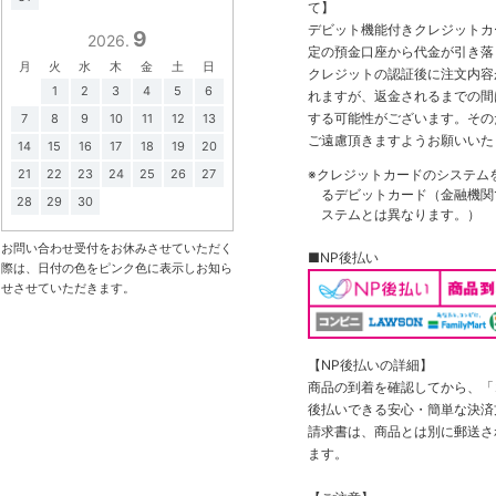
て】
デビット機能付きクレジットカ
9
2026.
定の預金口座から代金が引き落
月
火
水
木
金
土
日
クレジットの認証後に注文内容
1
2
3
4
5
6
れますが、返金されるまでの間
する可能性がございます。その
7
8
9
10
11
12
13
ご遠慮頂きますようお願いいた
14
15
16
17
18
19
20
※クレジットカードのシステム
21
22
23
24
25
26
27
るデビットカード（金融機関で
28
29
30
ステムとは異なります。）
お問い合わせ受付をお休みさせていただく
■NP後払い
際は、日付の色をピンク色に表示しお知ら
せさせていただきます。
【NP後払いの詳細】
商品の到着を確認してから、「コ
後払いできる安心・簡単な決済
請求書は、商品とは別に郵送さ
ます。