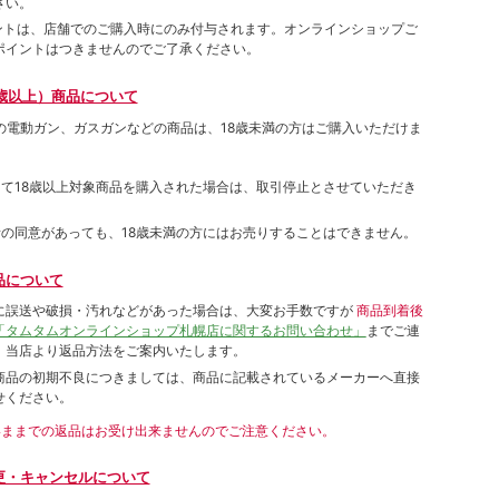
さい。
ポイントは、店舗でのご購⼊時にのみ付与されます。オンラインショップご
ポイントはつきませんのでご了承ください。
歳以上）商品について
象の電動ガン、ガスガンなどの商品は、18歳未満の方はご購入いただけま
して18歳以上対象商品を購入された場合は、取引停止とさせていただき
者の同意があっても、18歳未満の方にはお売りすることはできません。
品について
に誤送や破損・汚れなどがあった場合は、大変お手数ですが
商品到着後
「タムタムオンラインショップ札幌店に関するお問い合わせ」
までご連
。当店より返品方法をご案内いたします。
商品の初期不良につきましては、商品に記載されているメーカーへ直接
せください。
いままでの返品はお受け出来ませんのでご注意ください。
更・キャンセルについて