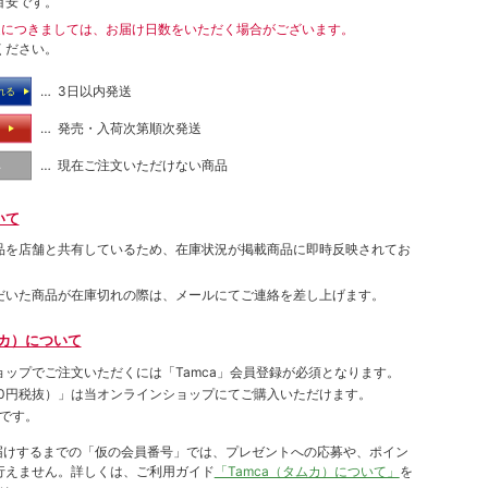
目安です。
送につきましては、お届け日数をいただく場合がございます。
ください。
… 3日以内発送
れる
… 発売・入荷次第順次発送
る
… 現在ご注文いただけない商品
し
いて
品を店舗と共有しているため、在庫状況が掲載商品に即時反映されてお
だいた商品が在庫切れの際は、メールにてご連絡を差し上げます。
ムカ）について
ョップでご注⽂いただくには「Tamca」会員登録が必須となります。
00円税抜）
」は当オンラインショップにてご購⼊いただけます。
です。
をお届けするまでの「仮の会員番号」では、プレゼントへの応募や、ポイン
⾏えません。詳しくは、ご利⽤ガイド
「Tamca（タムカ）について」
を