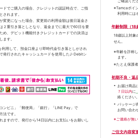
ご確認くだ
※Tamca
ードでご購入の場合、クレジットの認証時点で、ご指
利用時には
とされます。
が変更になった場合、変更前の利用金額は後日返金さ
年齢制限（18
は２重引き落としとなり、返金までに最大で60日を要
ため、デビット機能付きクレジットカードでの決済は
18歳以上対
します。
せん。
を利用して、預金口座より即時代金引き落としがされ
※年齢を詐称
発行されたキャッシュカードを使用したJ-Debitシ
ます。
※たとえ保護
初期不良・返
お届け商品
７日以内
に
絡ください
パッケージ
ンビニ」「郵便局」「銀行」「LINE Pay」で
お問い合わ
方法です。
※ご連絡が無
れますので、発行から14日以内にお支払いをお願いし
ご注文内容変