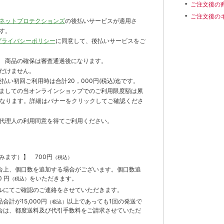
ご注文後の
ご注文後の
ネットプロテクションズ
の後払いサービスが適用さ
す。
プライバシーポリシー
に同意して、後払いサービスをご
 商品の確保は審査通過後になります。
だけません。
払い初回ご利用時は合計20，000円(税込)迄です。
ましての当オンラインショップでのご利用限度額は累
までとなります。詳細はバナーをクリックしてご確認くださ
代理人の利用同意を得てご利用ください。
含みます）】
700円
（税込）
合上、個口数を追加する場合がございます。個口数追
 円
をいただきます。
（税込）
ルにてご確認のご連絡をさせていただきます。
計が15,000円
以上であっても1回の発送で
（税込）
合は、都度送料及び代引手数料をご請求させていただ