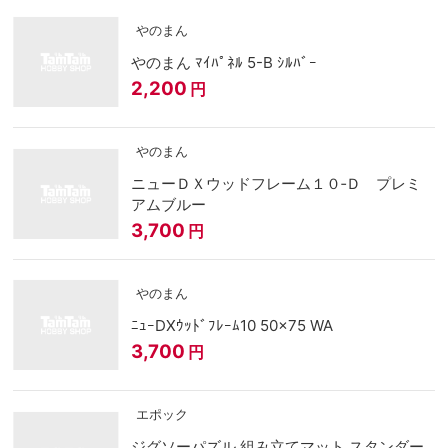
やのまん
やのまん ﾏｲﾊﾟﾈﾙ 5-B ｼﾙﾊﾞｰ
2,200
円
やのまん
ニューＤＸウッドフレーム１０‐Ｄ プレミ
アムブルー
3,700
円
やのまん
ﾆｭｰDXｳｯﾄﾞﾌﾚｰﾑ10 50x75 WA
3,700
円
エポック
ジグソーパズル 組み立てマット スタンダー