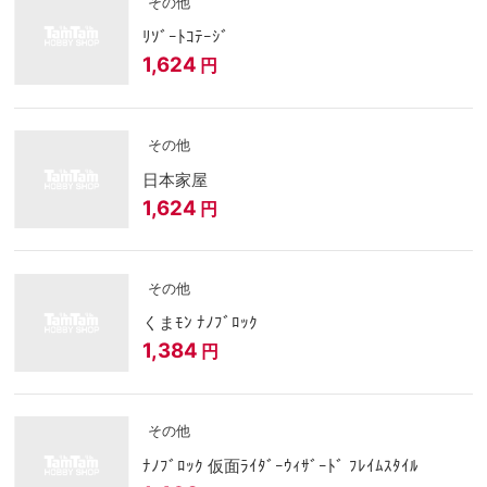
その他
ﾘｿﾞｰﾄｺﾃｰｼﾞ
1,624
円
その他
日本家屋
1,624
円
その他
くまﾓﾝ ﾅﾉﾌﾞﾛｯｸ
1,384
円
その他
ﾅﾉﾌﾞﾛｯｸ 仮面ﾗｲﾀﾞｰｳｨｻﾞｰﾄﾞ ﾌﾚｲﾑｽﾀｲﾙ