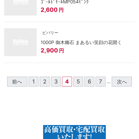
ｺﾞｰﾙﾄﾞﾓｰﾙMP054ﾋﾟﾝｸ
2,600
円
ビバリー
1000P 御木幽石 まあるい笑顔の花開く
2,900
円
1
2
3
4
5
6
7
前へ
次へ
...