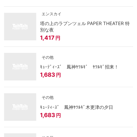
エンスカイ
塔の上のラプンツェル PAPER THEATER 特
別な夜
1,417
円
その他
ｷｭｰﾃﾞｨｰｽﾞ 鳳神ﾔﾂﾙｷﾞ ﾔﾂﾙｷﾞ招来！
1,683
円
その他
ｷｭｰﾃｨｰｽﾞ 鳳神ﾔﾂﾙｷﾞ木更津の夕日
1,683
円