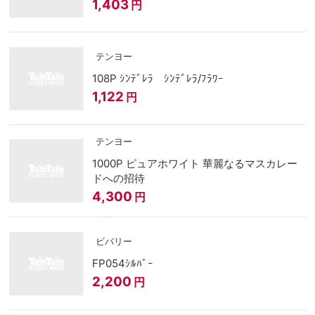
1,403
円
テンヨー
108P ｼﾝﾃﾞﾚﾗ ｼﾝﾃﾞﾚﾗ/ﾌﾗﾜｰ
1,122
円
テンヨー
1000P ピュアホワイト 華麗なるマスカレー
ドへの招待
4,300
円
ビバリー
FP054ｼﾙﾊﾞｰ
2,200
円