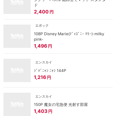
ド
2,400
円
エポック
108P Disney Marie(ﾃﾞｨｽﾞﾆｰ ﾏﾘｰ)-milky
pink-
1,496
円
エンスカイ
ｼﾞﾊﾞﾆｬﾝ ﾆｬﾝ 144P
1,216
円
エンスカイ
150P 魔女の宅急便 光射す部屋
1,403
円