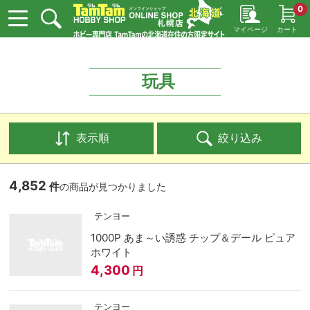
0
マイページ
カート
玩具
表示順
絞り込み
4,852
件
の商品が見つかりました
テンヨー
1000P あま～い誘惑 チップ＆デール ピュア
ホワイト
4,300
円
テンヨー