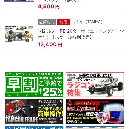
4,500
円
タミヤ（TAMIYA）
在庫なし
特価
1/12 ルノーRE-20ターボ（エッチングパーツ
付き）【スケール特別販売】
12,400
円