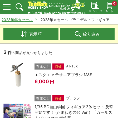
0
マイページ
カート
2023年年末セール
2023年末セール プラモデル・フィギュア
表示順
絞り込み
3
件
の商品が見つかりました
AIRTEX
在庫なし
特価
エスタ + メテオエアブラシ M&S
6,000
円
プラッツ
在庫なし
特価
1/35 BC自由学園 フィギュア3体セット 反撃
開始です！ (たまねぎの歌 Ver.）『ガールズ
＆パンツァー 最終章』