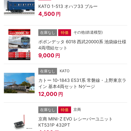
KATO 1-513 オハフ33 ブルー
4,500
円
その他(鉄道模型)
在庫なし
特価
ポポンデッタ 6018 西武20000系 池袋線仕様
4両増結セット
9,000
円
KATO
在庫なし
カトー 10-1843 E531系 常磐線・上野東京ラ
イン 基本4両セット Nゲージ
12,000
円
京商
在庫なし
特価
京商 MINI-Z EVO レシーバーユニット
KT531P 432PT