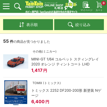
0
マイページ
カート
表示順
絞り込み
55
件
の商品が見つかりました
その他(ミニカー)
MINI-GT 1/64 コルベット スティングレイ
2020 オレンジ ティントコート LHD
1,417
円
TOMIX (トミックス)
トミックス 2252 DF200-200形 新塗装 Nゲ
ージ
6,400
円