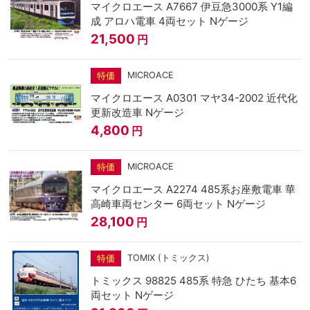
マイクロエース A7667 伊豆急3000系 Y1編
成 アロハ電車 4両セット Nゲージ
21,500
円
MICROACE
特価
マイクロエース A0301 マヤ34-2002 近代化
更新改造車 Nゲージ
4,800
円
MICROACE
特価
マイクロエース A2274 485系お座敷電車 華
高崎車両センター 6両セット Nゲージ
28,100
円
TOMIX (トミックス)
特価
トミックス 98825 485系 特急 ひたち 基本6
両セット Nゲージ