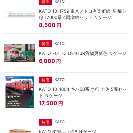
KATO
特価
KATO 10-1759 東京メトロ有楽町線･副都心
線 17000系 4両増結セット Ｎゲージ
8,500
円
KATO
特価
KATO 7011-3 DE10 JR貨物更新色 Ｎゲージ
6,000
円
KATO
特価
KATO 10-1804 キハ58系 急行 土佐 5両セッ
ト Ｎゲージ
17,500
円
KATO
特価
KATO 6115 キハ28 Ｎゲージ