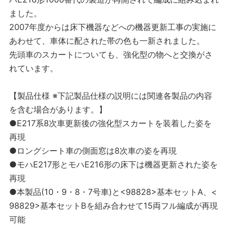
ました。
2007年度からは床下機器などへの機器更新工事の実施に
あわせて、車体に配された帯の色も一新されました。
先頭車のスカートについても、強化型の物へと交換がさ
れています。
【製品仕様 ※下記製品仕様の説明には関連各製品の内容
を含む場合があります。】
●E217系8次車更新後の強化型スカートを装着した姿を
再現
●ロングシート車の側面窓は8次車の姿を再現
●モハE217形とモハE216形の床下は機器更新された姿を
再現
●本製品(10・9・8・7号車)と<98828>基本セットA、<
98829>基本セットBを組み合わせて15両フル編成が再現
可能