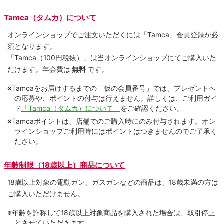
Tamca（タムカ）について
オンラインショップでご注⽂いただくには「Tamca」会員登録が必
須となります。
「Tamca
（100円税抜）
」は当オンラインショップにてご購⼊いた
だけます。
年会費は
無料
です。
※Tamcaをお届けするまでの「仮の会員番号」では、プレゼントへ
の応募や、ポイントの付与は⾏えません。詳しくは、ご利⽤ガイ
ド
「Tamca（タムカ）について」
をご確認ください。
※Tamcaポイントは、店舗でのご購⼊時にのみ付与されます。オン
ラインショップご利用時にはポイントはつきませんのでご了承く
ださい。
年齢制限（18歳以上）商品について
18歳以上対象の電動ガン、ガスガンなどの商品は、18歳未満の方は
ご購入いただけません。
※年齢を詐称して18歳以上対象商品を購入された場合は、取引停止
とさせていただきます。