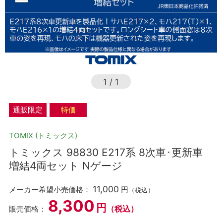
1
/
1
通販限定
特価
TOMIX (トミックス)
トミックス 98830 E217系 8次車･更新車
増結4両セット Nゲージ
11,000
メーカー希望小売価格：
円
（税込）
8,300
円
（税込）
販売価格：