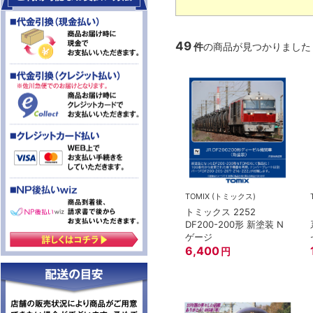
49
件
の商品が見つかりました
TOMIX (トミックス)
トミックス 2252
DF200-200形 新塗装 N
ゲージ
6,400
円