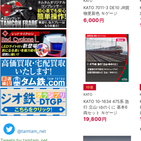
KATO
KATO 7011-3 DE10 JR貨
物更新色 Ｎゲージ
6,000
円
特価
KATO
KATO 10-1634 475系 急
行 立山･ゆのくに 基本6
両セット Ｎゲージ
19,800
円
@tamtam_net
Tweets by tamtam_net