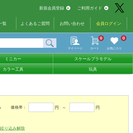
新規会員登録
ご利用ガイド
一覧
よくあるご質問
お問い合わせ
会員ログイン
0
0
マイページ
カート
お気に入り
ミニカー
スケールプラモデル
カラー工具
玩具
み
円 ～
円
価格帯：
絞り込み解除