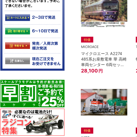
特価
MICROACE
マイクロエース A2274
485系お座敷電車 華 高崎
車両センター 6両セット
Nゲージ
28,100
円
特価