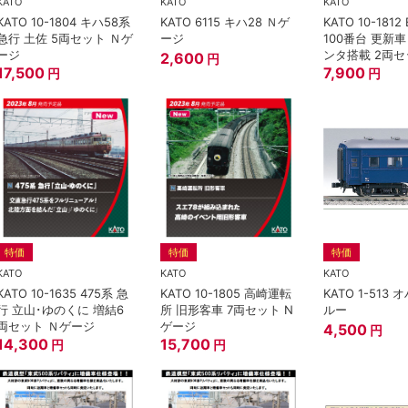
KATO
KATO
KATO
KATO 10-1804 キハ58系
KATO 6115 キハ28 Ｎゲ
KATO 10-1812
急行 土佐 5両セット Ｎゲ
ージ
100番台 更新
ージ
ンタ搭載 2両セ
2,600
円
17,500
ージ
7,900
円
円
特価
特価
特価
KATO
KATO
KATO
KATO 10-1635 475系 急
KATO 10-1805 高崎運転
KATO 1-513 
行 立山･ゆのくに 増結6
所 旧形客車 7両セット N
ルー
両セット Ｎゲージ
ゲージ
4,500
円
14,300
15,700
円
円