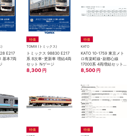
特価
特価
ス)
TOMIX (トミックス)
KATO
8 E217
トミックス 98830 E217
KATO 10-1759 東京メト
車 基本7両
系 8次車･更新車 増結4両
ロ有楽町線･副都心線
ジ
セット Nゲージ
17000系 4両増結セット
8,300
Ｎゲージ
8,500
円
円
特価
特価