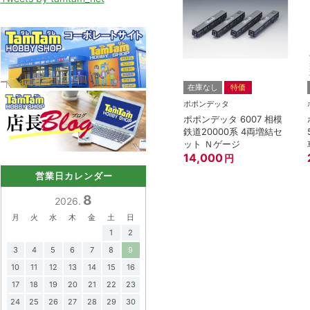
在庫なし
特価
ポポンデッタ
ポポンデッタ 6007 相模
鉄道20000系 4両増結セ
ット Ｎゲージ
14,000
円
営業日カレンダー
8
2026.
月
火
水
木
金
土
日
1
2
3
4
5
6
7
8
9
10
11
12
13
14
15
16
17
18
19
20
21
22
23
24
25
26
27
28
29
30