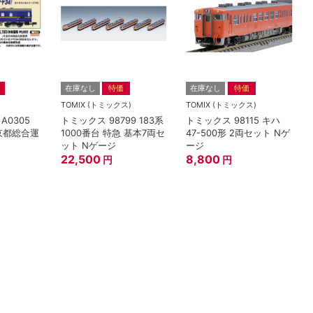
在庫なし
特価
在庫なし
特価
TOMIX (トミックス)
TOMIX (トミックス)
A0305
トミックス 98799 183系
トミックス 98115 キハ
 京都総合運
1000番台 特急 基本7両セ
47-500形 2両セット Nゲ
ット Nゲージ
ージ
22,500
8,800
円
円