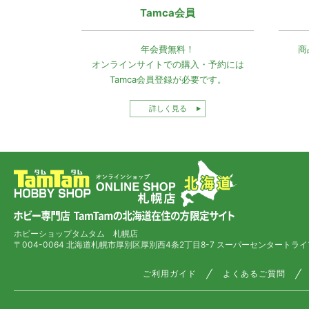
Tamca会員
年会費無料！
商
オンラインサイトでの
購入・予約には
Tamca会員登録
が必要です。
詳しく見る
ホビーショップタムタム 札幌店
〒004-0064 北海道札幌市厚別区厚別西4条2丁目8-7
スーパーセンタートライ
ご利用ガイド
よくあるご質問