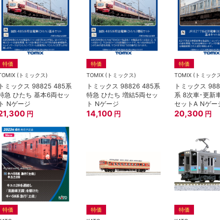
特価
特価
特価
TOMIX (トミックス)
TOMIX (トミックス)
TOMIX (トミック
トミックス 98825 485系
トミックス 98826 485系
トミックス 9882
特急 ひたち 基本6両セッ
特急 ひたち 増結5両セッ
系 8次車･更新
ト Nゲージ
ト Nゲージ
セットA Nゲー
21,300
14,100
20,300
円
円
円
特価
特価
特価