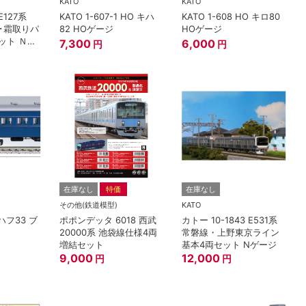
KATO
KATO
 E127系
KATO 1-607-1 HO キハ
KATO 1-608 HO キロ80
車･霜取りパ
82 HOゲージ
HOゲージ
ット Ｎゲ
7,300
6,000
円
円
在庫なし
特価
在庫なし
その他(鉄道模型)
KATO
オハフ33 ブ
ポポンデッタ 6018 西武
カトー 10-1843 E531系
20000系 池袋線仕様4両
常磐線・上野東京ライン
増結セット
基本4両セット Nゲージ
9,000
12,000
円
円