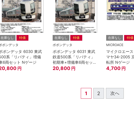
在庫なし
特価
在庫なし
特価
在庫なし
特価
ポポンデッタ
ポポンデッタ
MICROACE
ポポンデッタ 6030 東武
ポポンデッタ 6031 東武
マイクロエース 
500系「リバティ」増備
鉄道500系「リバティ」
マヤ34-2005
車6両セット Nゲージ
初期車+増備車6両セット
転所 Nゲージ
20,800
Nゲージ
20,800
4,700
円
円
円
1
2
次へ