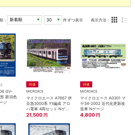
順：
件ずつ表示
表示方法：
特価
特価
ス)
6 GV-
MICROACE
MICROACE
02形 新潟色
マイクロエース A7667 伊
マイクロエース A0301 マ
ゲージ
豆急3000系 Y1編成 アロ
ヤ34-2002 近代化更新改
ハ電車 4両セット Nゲー
造車 Nゲージ
ジ
21,500
4,800
円
円