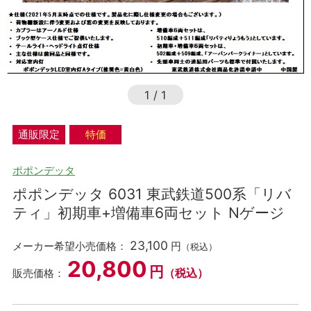
1
/
1
通販限定
特価
ポポンデッタ
ポポンデッタ 6031 東武鉄道500系「リバ
ティ」初期車+増備車6両セット Nゲージ
23,100
メーカー希望小売価格：
円
（税込）
20,800
円
（税込）
販売価格：