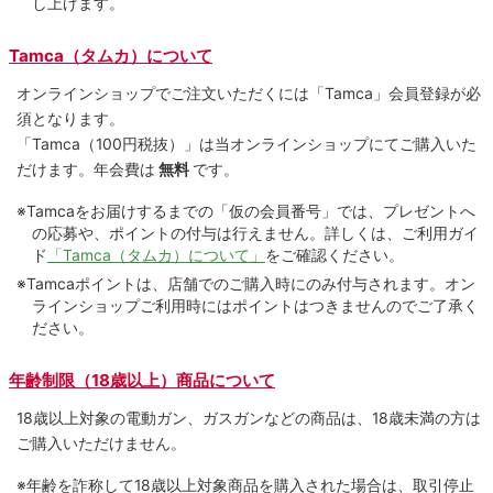
し上げます。
Tamca（タムカ）について
オンラインショップでご注⽂いただくには「Tamca」会員登録が必
須となります。
「Tamca
（100円税抜）
」は当オンラインショップにてご購⼊いた
だけます。
年会費は
無料
です。
※Tamcaをお届けするまでの「仮の会員番号」では、プレゼントへ
の応募や、ポイントの付与は⾏えません。詳しくは、ご利⽤ガイ
ド
「Tamca（タムカ）について」
をご確認ください。
※Tamcaポイントは、店舗でのご購⼊時にのみ付与されます。オン
ラインショップご利用時にはポイントはつきませんのでご了承く
ださい。
年齢制限（18歳以上）商品について
18歳以上対象の電動ガン、ガスガンなどの商品は、18歳未満の方は
ご購入いただけません。
※年齢を詐称して18歳以上対象商品を購入された場合は、取引停止