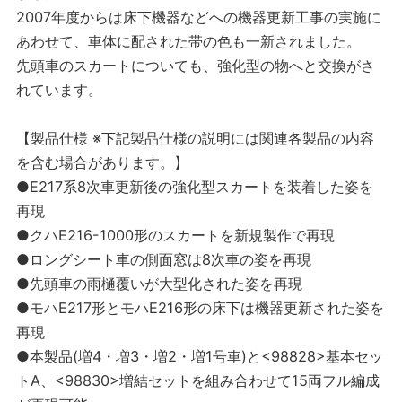
2007年度からは床下機器などへの機器更新工事の実施に
あわせて、車体に配された帯の色も一新されました。
先頭車のスカートについても、強化型の物へと交換がさ
れています。
【製品仕様 ※下記製品仕様の説明には関連各製品の内容
を含む場合があります。】
●E217系8次車更新後の強化型スカートを装着した姿を
再現
●クハE216-1000形のスカートを新規製作で再現
●ロングシート車の側面窓は8次車の姿を再現
●先頭車の雨樋覆いが大型化された姿を再現
●モハE217形とモハE216形の床下は機器更新された姿を
再現
●本製品(増4・増3・増2・増1号車)と<98828>基本セッ
トA、<98830>増結セットを組み合わせて15両フル編成