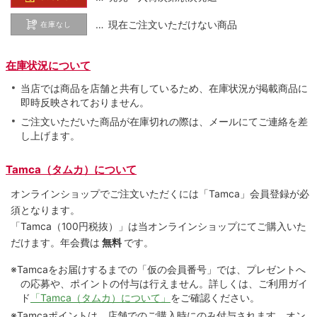
… 現在ご注文いただけない商品
在庫なし
在庫状況について
当店では商品を店舗と共有しているため、在庫状況が掲載商品に
即時反映されておりません。
ご注文いただいた商品が在庫切れの際は、メールにてご連絡を差
し上げます。
Tamca（タムカ）について
オンラインショップでご注⽂いただくには「Tamca」会員登録が必
須となります。
「Tamca
（100円税抜）
」は当オンラインショップにてご購⼊いた
だけます。
年会費は
無料
です。
※Tamcaをお届けするまでの「仮の会員番号」では、プレゼントへ
の応募や、ポイントの付与は⾏えません。詳しくは、ご利⽤ガイ
ド
「Tamca（タムカ）について」
をご確認ください。
※Tamcaポイントは、店舗でのご購⼊時にのみ付与されます。オン