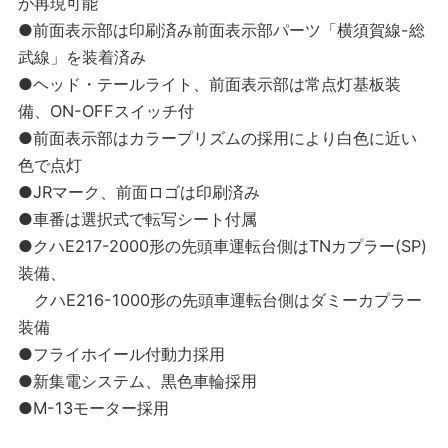
が再現可能
●前面表示部は印刷済み前面表示部パーツ「横須賀線-総
武線」を装着済み
●ヘッド・テールライト、前面表示部は常点灯基板装
備、ON-OFFスイッチ付
●前面表示部はカラープリズムの採用により白色に近い
色で点灯
●JRマーク、前面ロゴは印刷済み
●車番は選択式で転写シート付属
●クハE217-2000形の先頭車運転台側はTNカプラー(SP)
装備、
クハE216-1000形の先頭車運転台側はダミーカプラー
装備
●フライホイール付動力採用
●新集電システム、黒色車輪採用
●M-13モーター採用