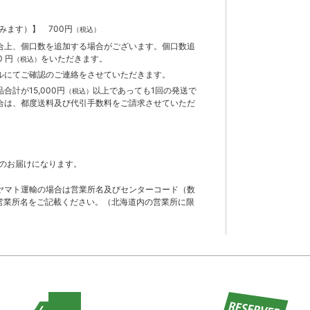
含みます）】
700円
（税込）
合上、個口数を追加する場合がございます。個口数追
 円
をいただきます。
（税込）
ルにてご確認のご連絡をさせていただきます。
計が15,000円
以上であっても1回の発送で
（税込）
合は、都度送料及び代引手数料をご請求させていただ
のお届けになります。
ヤマト運輸の場合は営業所名及びセンターコード（数
営業所名をご記載ください。（北海道内の営業所に限