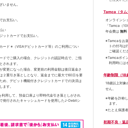
ざいません。
Tamca（タ
オンラインシ
でお支払い。
「Tamca
（1
払い
年会費は
無料
ジットカードでお支払い。
※Tamca
トの付与は
トカード
※（VISAデビットカード等）
のご利用につい
ご確認くだ
※Tamca
ードでご購入の場合、クレジットの認証時点で、ご指
利用時には
とされます。
が変更になった場合、変更前の利用金額は後日返金さ
年齢制限（18
は２重引き落としとなり、返金までに最大で60日を要
ため、デビット機能付きクレジットカードでの決済は
18歳以上対
します。
せん。
を利用して、預金口座より即時代金引き落としがされ
※年齢を詐称
発行されたキャッシュカードを使用したJ-Debitシ
ます。
※たとえ保護
初期不良・返