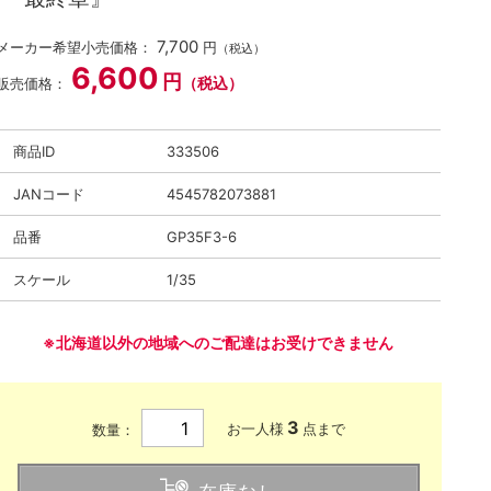
7,700
メーカー希望小売価格：
円
（税込）
6,600
円
（税込）
販売価格：
商品ID
333506
JANコード
4545782073881
品番
GP35F3-6
スケール
1/35
※北海道以外の地域へのご配達はお受けできません
3
お一人様
点まで
数量：