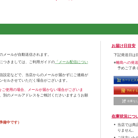
お届け日目安
のメールが自動送信されます。
下記発送日は
につきましては、ご利用ガイドの
「メール配信につい
※
離島への発
予めご了承
信設定などで、当店からのメールが届かずにご連絡が
ンセルさせていただく場合がございます。
カートに入
ールをご使用の場合、メールが届かない場合がございま
予約す
、別のメールアドレスをご検討くださいますようお願
在庫な
在庫状況につ
準備中です）
当店では商
りません。
ご注文いた