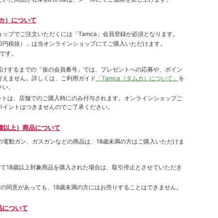
ムカ）について
ョップでご注⽂いただくには「Tamca」会員登録が必須となります。
00円税抜）
」は当オンラインショップにてご購⼊いただけます。
です。
をお届けするまでの「仮の会員番号」では、プレゼントへの応募や、ポイン
⾏えません。詳しくは、ご利⽤ガイド
「Tamca（タムカ）について」
を
さい。
ポイントは、店舗でのご購⼊時にのみ付与されます。オンラインショップご
ポイントはつきませんのでご了承ください。
歳以上）商品について
象の電動ガン、ガスガンなどの商品は、18歳未満の方はご購入いただけま
して18歳以上対象商品を購入された場合は、取引停止とさせていただき
者の同意があっても、18歳未満の方にはお売りすることはできません。
品について