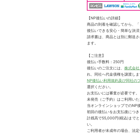
【NP後払いの詳細】
商品の到着を確認してから、「コ
後払いできる安心・簡単な決済
請求書は、商品とは別に郵送さ
ます。
【ご注意】
後払い手数料：250円
後払いのご注文には、
株式会社
れ、同社へ代金債権を譲渡しま
NP後払い利用規約及び同社の
選択ください。
お支払いには審査が必要です。
未発売（ご予約）はご利用いた
当オンラインショップでのNP後
初回の後払いをお支払後につき
計残高で55,000円(税込)
い。
ご利用者が未成年の場合、法定