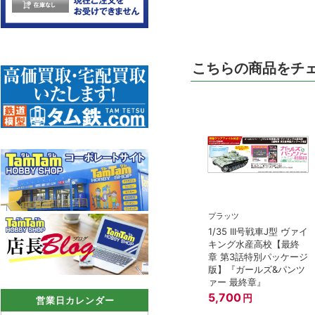
こちらの商品をチ
プラッツ
1/35 III号戦車J型 ヴァイ
キング水産高校【最終
章 第3話特別パッケージ
版】『ガールズ&パンツ
ァー 最終章』
5,700
円
営業日カレンダー