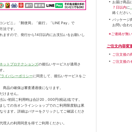
お届け商品
７日以内
に
絡ください
パッケージ
ンビニ」「郵便局」「銀行」「LINE Pay」で
お問い合わ
方法です。
※ご連絡が無
れますので、発行から14日以内にお支払いをお願いし
ご注文内容変
ご注文後の
ご注文後の
ネットプロテクションズ
の後払いサービスが適用さ
す。
プライバシーポリシー
に同意して、後払いサービスをご
 商品の確保は審査通過後になります。
だけません。
払い初回ご利用時は合計20，000円(税込)迄です。
ましての当オンラインショップでのご利用限度額は累
までとなります。詳細はバナーをクリックしてご確認くださ
代理人の利用同意を得てご利用ください。