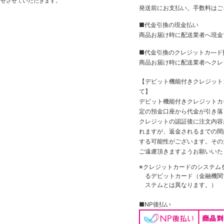
せさせていただきます。
発送前にお支払い。手数料はご
■代金引換の現金払い
商品お届け時に配送業者へ現金
■代金引換のクレジットカ―ド
商品お届け時に配送業者へクレ
【デビット機能付きクレジッ
て】
デビット機能付きクレジットカ
定の預金口座から代金が引き落
クレジットの認証後に注文内容
れますが、返金されるまでの間
する可能性がございます。その
ご遠慮頂きますようお願いいた
※クレジットカードのシステム
るデビットカード（金融機関で
ステムとは異なります。）
■NP後払い