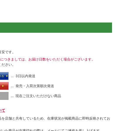
目安です。
送につきましては、お届け日数をいただく場合がございます。
ください。
… 3日以内発送
れる
… 発売・入荷次第順次発送
る
… 現在ご注文いただけない商品
し
いて
品を店舗と共有しているため、在庫状況が掲載商品に即時反映されてお
だいた商品が在庫切れの際は、メールにてご連絡を差し上げます。