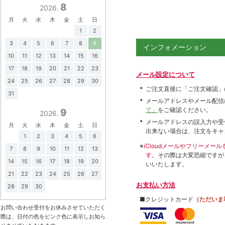
8
2026.
月
火
水
木
金
土
日
1
2
3
4
5
6
7
8
9
インフォメーション
10
11
12
13
14
15
16
17
18
19
20
21
22
23
メール設定について
24
25
26
27
28
29
30
ご注文直後に「ご注文確認」
31
メールアドレスやメール配信
て」
をご確認ください。
9
2026.
メールアドレスの誤入力や受
月
火
水
木
金
土
日
出来ない場合は、注文をキャ
1
2
3
4
5
6
※
iCloudメールやフリーメ
7
8
9
10
11
12
13
す。
その際は大変恐縮ですが
14
15
16
17
18
19
20
いいたします。
21
22
23
24
25
26
27
お支払い方法
28
29
30
■クレジットカード
（ただいま
お問い合わせ受付をお休みさせていただく
際は、日付の色をピンク色に表示しお知ら