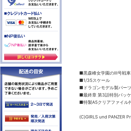
■黒森峰女学園のIII号戦
■1/35スケール
■ドラゴンモデル製パー
■最終章 第3話特別パ
■特製A5クリアファイル
(C)GIRLS und PANZER Pr