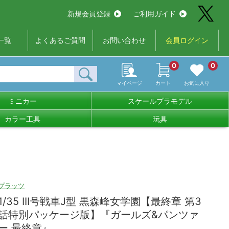
新規会員登録
ご利用ガイド
一覧
よくあるご質問
お問い合わせ
会員ログイン
0
0
マイページ
カート
お気に入り
ミニカー
スケールプラモデル
カラー工具
玩具
プラッツ
1/35 III号戦車J型 黒森峰女学園【最終章 第3
話特別パッケージ版】『ガールズ&パンツァ
ー 最終章』