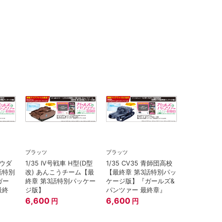
プラッツ
プラッツ
プラウダ
1/35 IV号戦車 H型(D型
1/35 CV35 青師団高校
話特別
改) あんこうチーム【最
【最終章 第3話特別パッ
ガー
終章 第3話特別パッケー
ケージ版】『ガールズ&
最終
ジ版】
パンツァー 最終章』
6,600
6,600
円
円