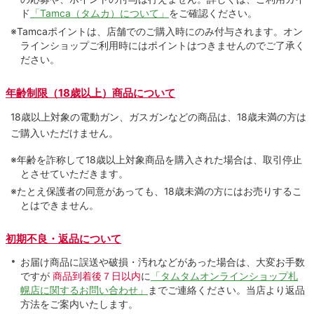
ド
「Tamca（タムカ）について」
をご確認ください。
※Tamcaポイントは、店舗でのご購⼊時にのみ付与されます。オン
ラインショップご利用時にはポイントはつきませんのでご了承く
ださい。
年齢制限（18歳以上）商品について
18歳以上対象の電動ガン、ガスガンなどの商品は、18歳未満の方は
ご購入いただけません。
※年齢を詐称して18歳以上対象商品を購入された場合は、取引停止
とさせていただきます。
※たとえ保護者の同意があっても、18歳未満の方にはお売りするこ
とはできません。
初期不良・返品について
お届け商品に誤送や破損・汚れなどがあった場合は、大変お手数
ですが
商品到着後７日以内
に
「タムタムオンラインショップ札
幌店に関するお問い合わせ」
までご連絡ください。当店より返品
方法をご案内いたします。