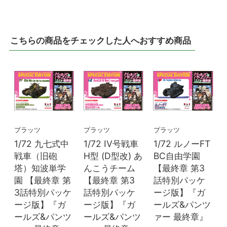
こちらの商品をチェックした人へおすすめ商品
プラッツ
プラッツ
プラッツ
1/72 九七式中
1/72 IV号戦車
1/72 ルノーFT
戦車（旧砲
H型 (D型改) あ
BC自由学園
塔）知波単学
んこうチーム
【最終章 第3
園 【最終章 第
【最終章 第3
話特別パッケ
3話特別パッケ
話特別パッケ
ージ版】『ガ
ージ版】『ガ
ージ版】『ガ
ールズ&パンツ
ールズ&パンツ
ールズ&パンツ
ァー 最終章』