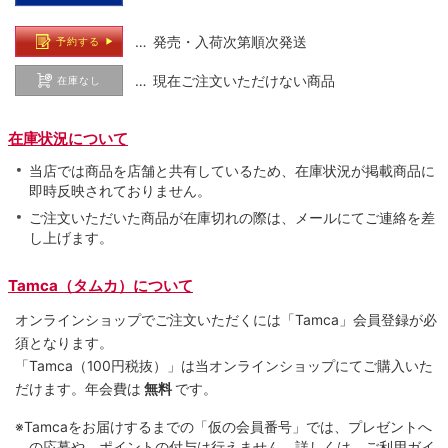
… 発売・入荷次第順次発送
予約する
… 現在ご注文いただけない商品
在庫なし
在庫状況について
当店では商品を店舗と共有しているため、在庫状況が掲載商品に
即時反映されておりません。
ご注文いただいた商品が在庫切れの際は、メールにてご連絡を差
し上げます。
Tamca（タムカ）について
オンラインショップでご注⽂いただくには「Tamca」会員登録が必
須となります。
「Tamca
（100円税抜）
」は当オンラインショップにてご購⼊いた
だけます。
年会費は
無料
です。
※Tamcaをお届けするまでの「仮の会員番号」では、プレゼントへ
の応募や、ポイントの付与は⾏えません。詳しくは、ご利⽤ガイ