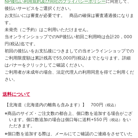
NP後払い利用規約及び同社のプライバシーポリシー
に同意して、
後払いサービスをご選択ください。
お支払いには審査が必要です。 商品の確保は審査通過後になりま
す。
未発売（ご予約）はご利用いただけません。
当オンラインショップでのNP後払い初回ご利用時は合計20，000
円(税込)迄です。
初回の後払いをお支払後につきましての当オンラインショップでの
ご利用限度額は累計残高で55,000円(税込)までとなります。詳細
はバナーをクリックしてご確認ください。
ご利用者が未成年の場合、法定代理人の利用同意を得てご利用くだ
さい。
送料について
【北海道（北海道内の離島も含みます）】
700円
（税込）
※商品のサイズ・ご注文数の都合上、個口数を追加する場合がござ
います。個口数追加の場合は個口毎に送料+550 円
をい
（税込）
ただきます。
※個口数を追加する際は、メールにてご確認のご連絡をさせていた