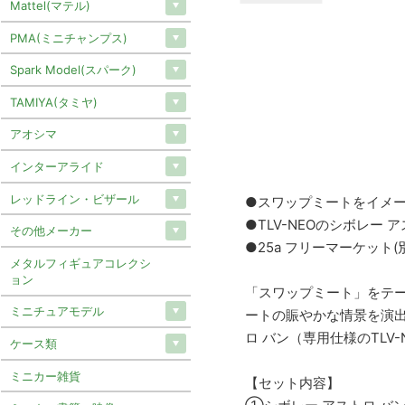
Mattel(マテル)
PMA(ミニチャンプス)
Spark Model(スパーク)
TAMIYA(タミヤ)
アオシマ
インターアライド
レッドライン・ビザール
●スワップミートをイメ
●TLV-NEOのシボレー
その他メーカー
●25a フリーマーケット
メタルフィギュアコレクシ
ョン
「スワップミート」をテ
ミニチュアモデル
ートの賑やかな情景を演
ロ バン（専用仕様のTLV
ケース類
ミニカー雑貨
【セット内容】