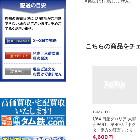
※路面は付属しません。
こちらの商品をチ
TOMYTEC
1/64 日産グロリア 大都
会PARTIII 第40話「ドク
ター宗方の証言」より
4,600
円