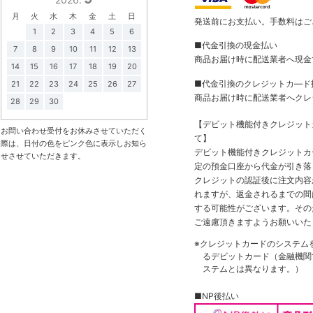
月
火
水
木
金
土
日
発送前にお支払い。手数料はご
1
2
3
4
5
6
■代金引換の現金払い
7
8
9
10
11
12
13
商品お届け時に配送業者へ現金
14
15
16
17
18
19
20
■代金引換のクレジットカ―ド
21
22
23
24
25
26
27
商品お届け時に配送業者へクレ
28
29
30
【デビット機能付きクレジッ
お問い合わせ受付をお休みさせていただく
て】
際は、日付の色をピンク色に表示しお知ら
デビット機能付きクレジットカ
せさせていただきます。
定の預金口座から代金が引き落
クレジットの認証後に注文内容
れますが、返金されるまでの間
する可能性がございます。その
ご遠慮頂きますようお願いいた
※クレジットカードのシステム
るデビットカード（金融機関で
ステムとは異なります。）
■NP後払い