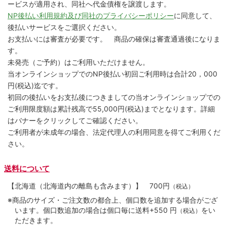
ービスが適用され、同社へ代金債権を譲渡します。
NP後払い利用規約及び同社のプライバシーポリシー
に同意して、
後払いサービスをご選択ください。
お支払いには審査が必要です。 商品の確保は審査通過後になりま
す。
未発売（ご予約）はご利用いただけません。
当オンラインショップでのNP後払い初回ご利用時は合計20，000
円(税込)迄です。
初回の後払いをお支払後につきましての当オンラインショップでの
ご利用限度額は累計残高で55,000円(税込)までとなります。詳細
はバナーをクリックしてご確認ください。
ご利用者が未成年の場合、法定代理人の利用同意を得てご利用くだ
さい。
送料について
【北海道（北海道内の離島も含みます）】
700円
（税込）
※商品のサイズ・ご注文数の都合上、個口数を追加する場合がござ
います。個口数追加の場合は個口毎に送料+550 円
をい
（税込）
ただきます。