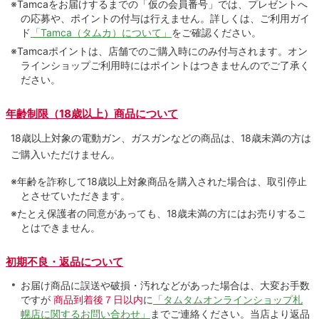
※Tamcaをお届けするまでの「仮の会員番号」では、プレゼントへ
の応募や、ポイントの付与は⾏えません。詳しくは、ご利⽤ガイ
ド
「Tamca（タムカ）について」
をご確認ください。
※Tamcaポイントは、店舗でのご購⼊時にのみ付与されます。オン
ラインショップご利用時にはポイントはつきませんのでご了承く
ださい。
年齢制限（18歳以上）商品について
18歳以上対象の電動ガン、ガスガンなどの商品は、18歳未満の方は
ご購入いただけません。
※年齢を詐称して18歳以上対象商品を購入された場合は、取引停止
とさせていただきます。
※たとえ保護者の同意があっても、18歳未満の方にはお売りするこ
とはできません。
初期不良・返品について
お届け商品に誤送や破損・汚れなどがあった場合は、大変お手数
ですが
商品到着後７日以内
に
「タムタムオンラインショップ札
幌店に関するお問い合わせ」
までご連絡ください。当店より返品