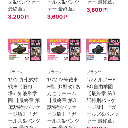
ズ&パンツァー
ールズ&パンツ
ァー 最終章』
最終章』
ァー 最終章』
3,800
円
3,200
3,600
円
円
プラッツ
プラッツ
プラッツ
1/72 九七式中
1/72 IV号戦車
1/72 ルノーFT
戦車（旧砲
H型 (D型改) あ
BC自由学園
塔）知波単学
んこうチーム
【最終章 第3
園 【最終章 第
【最終章 第3
話特別パッケ
3話特別パッケ
話特別パッケ
ージ版】『ガ
ージ版】『ガ
ージ版】『ガ
ールズ&パンツ
ールズ&パンツ
ールズ&パンツ
ァー 最終章』
ァー 最終章』
ァー 最終章』