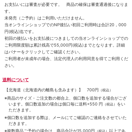
お支払いには審査が必要です。 商品の確保は審査通過後になりま
す。
未発売（ご予約）はご利用いただけません。
当オンラインショップでのNP後払い初回ご利用時は合計20，000
円(税込)迄です。
初回の後払いをお支払後につきましての当オンラインショップでの
ご利用限度額は累計残高で55,000円(税込)までとなります。詳細
はバナーをクリックしてご確認ください。
ご利用者が未成年の場合、法定代理人の利用同意を得てご利用くだ
さい。
送料について
【北海道（北海道内の離島も含みます）】
700円
（税込）
※商品のサイズ・ご注文数の都合上、個口数を追加する場合がござ
います。個口数追加の場合は個口毎に送料+550 円
をい
（税込）
ただきます。
※個口数を追加する際は、メールにてご確認のご連絡をさせていた
だきます。
※複数商品ご予約の場合は、商品合計が15,000円
以上であ
（税込）