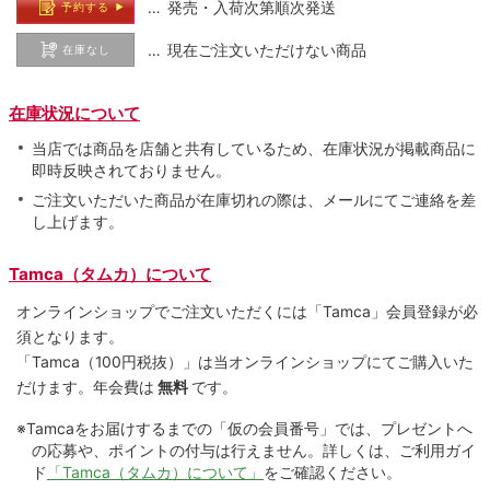
… 発売・入荷次第順次発送
予約する
… 現在ご注文いただけない商品
在庫なし
在庫状況について
当店では商品を店舗と共有しているため、在庫状況が掲載商品に
即時反映されておりません。
ご注文いただいた商品が在庫切れの際は、メールにてご連絡を差
し上げます。
Tamca（タムカ）について
オンラインショップでご注⽂いただくには「Tamca」会員登録が必
須となります。
「Tamca
（100円税抜）
」は当オンラインショップにてご購⼊いた
だけます。
年会費は
無料
です。
※Tamcaをお届けするまでの「仮の会員番号」では、プレゼントへ
の応募や、ポイントの付与は⾏えません。詳しくは、ご利⽤ガイ
ド
「Tamca（タムカ）について」
をご確認ください。