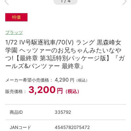
1
/
4
特価
プラッツ
1/72 IV号駆逐戦車/70(V) ラング 黒森峰女
学園 ヘッツァーのお兄ちゃんみたいなや
つ!【最終章 第3話特別パッケージ版】『ガ
ールズ&パンツァー 最終章』
4,290
メーカー希望小売価格：
円
（税込）
3,200
円
（税込）
販売価格：
商品ID
335792
JANコード
4545782075472