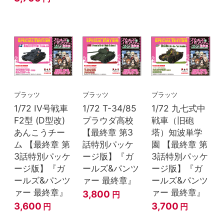
プラッツ
プラッツ
プラッツ
1/72 IV号戦車
1/72 T-34/85
1/72 九七式中
F2型 (D型改)
プラウダ高校
戦車（旧砲
あんこうチー
【最終章 第3
塔）知波単学
ム 【最終章 第
話特別パッケ
園 【最終章 第
3話特別パッケ
ージ版】『ガ
3話特別パッケ
ージ版】『ガ
ールズ&パンツ
ージ版】『ガ
ールズ&パンツ
ァー 最終章』
ールズ&パンツ
ァー 最終章』
ァー 最終章』
3,800
円
3,600
3,700
円
円