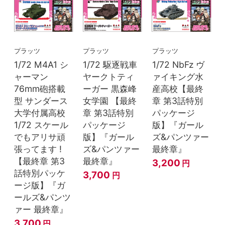
プラッツ
プラッツ
プラッツ
1/72 M4A1 シ
1/72 駆逐戦車
1/72 NbFz ヴ
ャーマン
ヤークトティ
ァイキング水
76mm砲搭載
ーガー 黒森峰
産高校【最終
型 サンダース
女学園 【最終
章 第3話特別
大学付属高校
章 第3話特別
パッケージ
1/72 スケール
パッケージ
版】『ガール
でもアリサ頑
版】『ガール
ズ&パンツァー
張ってます !
ズ&パンツァー
最終章』
【最終章 第3
最終章』
3,200
円
話特別パッケ
3,700
円
ージ版】『ガ
ールズ&パンツ
ァー 最終章』
3,700
円