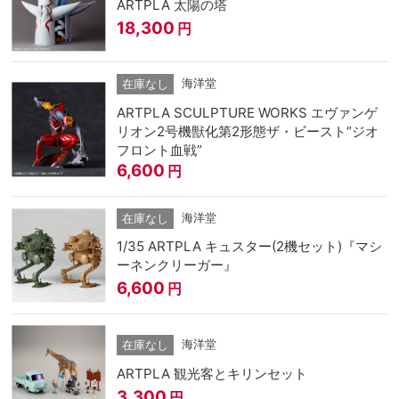
ARTPLA 太陽の塔
18,300
円
海洋堂
在庫なし
ARTPLA SCULPTURE WORKS エヴァンゲ
リオン2号機獣化第2形態ザ・ビースト“ジオ
フロント血戦”
6,600
円
海洋堂
在庫なし
1/35 ARTPLA キュスター(2機セット)『マシ
ーネンクリーガー』
6,600
円
海洋堂
在庫なし
ARTPLA 観光客とキリンセット
3,300
円