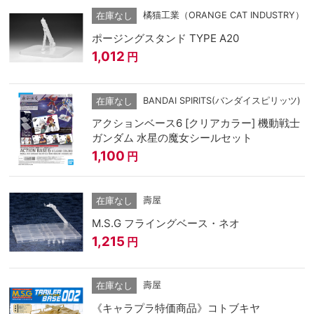
橘猫工業（ORANGE CAT INDUSTRY）
在庫なし
ポージングスタンド TYPE A20
1,012
円
BANDAI SPIRITS(バンダイスピリッツ)
在庫なし
アクションベース6 [クリアカラー] 機動戦士
ガンダム 水星の魔女シールセット
1,100
円
壽屋
在庫なし
M.S.G フライングベース・ネオ
1,215
円
壽屋
在庫なし
《キャラプラ特価商品》コトブキヤ