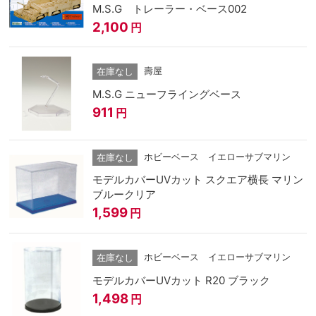
M.S.G トレーラー・ベース002
2,100
円
壽屋
在庫なし
M.S.G ニューフライングベース
911
円
ホビーベース イエローサブマリン
在庫なし
モデルカバーUVカット スクエア横長 マリン
ブルークリア
1,599
円
ホビーベース イエローサブマリン
在庫なし
モデルカバーUVカット R20 ブラック
1,498
円