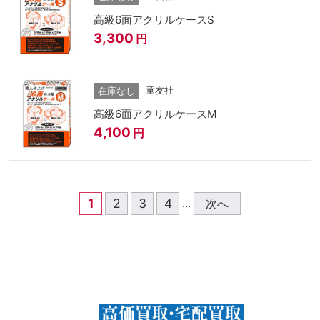
高級6面アクリルケースS
3,300
円
童友社
在庫なし
高級6面アクリルケースM
4,100
円
1
2
3
4
次へ
...