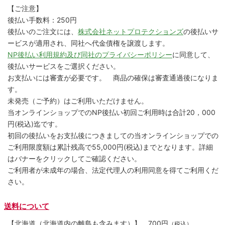
【ご注意】
後払い手数料：250円
後払いのご注文には、
株式会社ネットプロテクションズ
の後払いサ
ービスが適用され、同社へ代金債権を譲渡します。
NP後払い利用規約及び同社のプライバシーポリシー
に同意して、
後払いサービスをご選択ください。
お支払いには審査が必要です。 商品の確保は審査通過後になりま
す。
未発売（ご予約）はご利用いただけません。
当オンラインショップでのNP後払い初回ご利用時は合計20，000
円(税込)迄です。
初回の後払いをお支払後につきましての当オンラインショップでの
ご利用限度額は累計残高で55,000円(税込)までとなります。詳細
はバナーをクリックしてご確認ください。
ご利用者が未成年の場合、法定代理人の利用同意を得てご利用くだ
さい。
送料について
【北海道（北海道内の離島も含みます）】
700円
（税込）