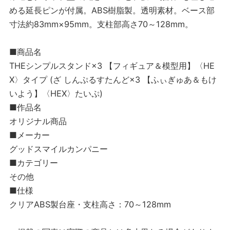
める延長ピンが付属。ABS樹脂製。透明素材。ベース部
寸法約83mm×95mm。支柱部高さ70～128mm。
■商品名
THEシンプルスタンド×3 【フィギュア＆模型用】〈HE
X〉タイプ (ざ しんぷるすたんど×3 【ふぃぎゅあ＆もけ
いよう】〈HEX〉たいぷ)
■作品名
オリジナル商品
■メーカー
グッドスマイルカンパニー
■カテゴリー
その他
■仕様
クリアABS製台座・支柱高さ：70～128mm