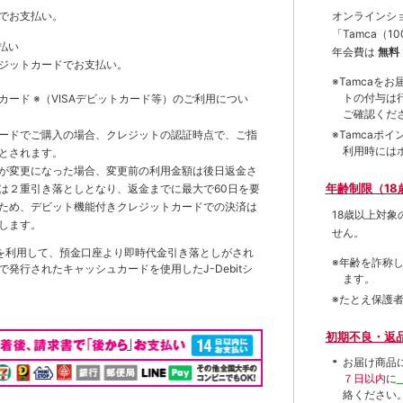
オンラインシ
でお支払い。
「Tamca
（1
払い
年会費は
無料
ジットカードでお支払い。
※Tamca
トの付与は
トカード
※（VISAデビットカード等）
のご利用につい
ご確認くだ
※Tamca
ードでご購入の場合、クレジットの認証時点で、ご指
利用時には
とされます。
が変更になった場合、変更前の利用金額は後日返金さ
年齢制限（18
は２重引き落としとなり、返金までに最大で60日を要
ため、デビット機能付きクレジットカードでの決済は
18歳以上対
します。
せん。
を利用して、預金口座より即時代金引き落としがされ
※年齢を詐称
発行されたキャッシュカードを使用したJ-Debitシ
ます。
※たとえ保護
初期不良・返
お届け商品
７日以内
に
絡ください