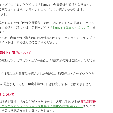
ョップでご注⽂いただくには「Tamca」会員登録が必須となります。
00円税抜）
」は当オンラインショップにてご購⼊いただけます。
です。
をお届けするまでの「仮の会員番号」では、プレゼントへの応募や、ポイン
⾏えません。詳しくは、ご利⽤ガイド
「Tamca（タムカ）について」
を
さい。
ポイントは、店舗でのご購⼊時にのみ付与されます。オンラインショップご
ポイントはつきませんのでご了承ください。
歳以上）商品について
象の電動ガン、ガスガンなどの商品は、18歳未満の方はご購入いただけま
して18歳以上対象商品を購入された場合は、取引停止とさせていただき
者の同意があっても、18歳未満の方にはお売りすることはできません。
品について
に誤送や破損・汚れなどがあった場合は、大変お手数ですが
商品到着後
「タムタムオンラインショップ札幌店に関するお問い合わせ」
までご連
。当店より返品方法をご案内いたします。