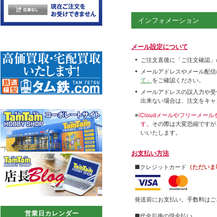
インフォメーション
メール設定について
ご注文直後に「ご注文確認」
メールアドレスやメール配信
て」
をご確認ください。
メールアドレスの誤入力や受
出来ない場合は、注文をキャ
※
iCloudメールやフリーメ
す。
その際は大変恐縮ですが
いいたします。
お支払い方法
■クレジットカード
（ただいま
発送前にお支払い。手数料はご
営業日カレンダー
■代金引換の現金払い