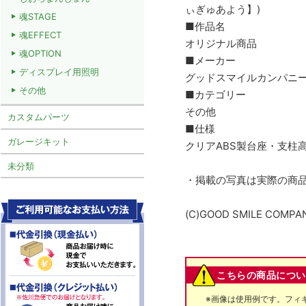
ぃぎゅあよう】)
魂STAGE
■作品名
魂EFFECT
オリジナル商品
魂OPTION
■メーカー
ディスプレイ用照明
グッドスマイルカンパニ
その他
■カテゴリー
その他
カスタムパーツ
■仕様
ガレージキット
クリアABS製台座・支柱高
未分類
・掲載の写真は実際の商
(C)GOOD SMILE COMPA
こちらの商品につい
※画像は使用例です。フィ