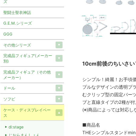
ズ
聖闘士聖衣神話
G.E.M.シリーズ
GGG
その他シリーズ
完成品フィギュア(メーカー
別)
10cm前後のちいさ
完成品フィギュア（その他
メーカー）
シンプル！綺麗！お手頃価
プルなデザインの透明プ
ドール
むクリップ型の固定パーツ
ソフビ
プと直線タイプの2種が付属
(※)商品によっては対応
ケース・ディスプレイベー
ス
■商品名
di:stage
THEシンプルスタンドmi
じおらまんしょん