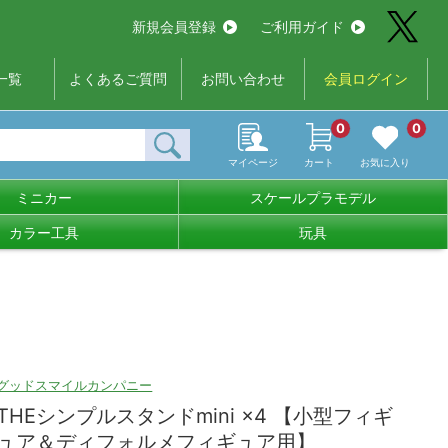
新規会員登録
ご利用ガイド
一覧
よくあるご質問
お問い合わせ
会員ログイン
0
0
マイページ
カート
お気に入り
ミニカー
スケールプラモデル
カラー工具
玩具
グッドスマイルカンパニー
THEシンプルスタンドmini ×4 【小型フィギ
ュア＆ディフォルメフィギュア用】