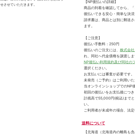
【NP後払いの詳細】
せさせていただきます。
商品の到着を確認してから、「コ
後払いできる安心・簡単な決済
請求書は、商品とは別に郵送さ
ます。
【ご注意】
後払い手数料：250円
後払いのご注文には、
株式会社
れ、同社へ代金債権を譲渡しま
NP後払い利用規約及び同社の
選択ください。
お支払いには審査が必要です。
未発売（ご予約）はご利用いた
当オンラインショップでのNP後
初回の後払いをお支払後につき
計残高で55,000円(税込)
い。
ご利用者が未成年の場合、法定
送料について
【北海道（北海道内の離島も