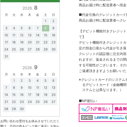
商品お届け時に配送業者へ現金
8
2026.
■代金引換のクレジットカ―ド
月
火
水
木
金
土
日
商品お届け時に配送業者へクレ
1
2
3
4
5
6
7
8
9
【デビット機能付きクレジッ
10
11
12
13
14
15
16
て】
17
18
19
20
21
22
23
デビット機能付きクレジットカ
定の預金口座から代金が引き落
24
25
26
27
28
29
30
クレジットの認証後に注文内容
31
れますが、返金されるまでの間
する可能性がございます。その
9
2026.
ご遠慮頂きますようお願いいた
月
火
水
木
金
土
日
※クレジットカードのシステム
1
2
3
4
5
6
るデビットカード（金融機関で
7
8
9
10
11
12
13
ステムとは異なります。）
14
15
16
17
18
19
20
■NP後払い
21
22
23
24
25
26
27
28
29
30
お問い合わせ受付をお休みさせていただく
際は、日付の色をピンク色に表示しお知ら