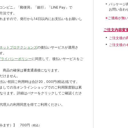
パッケージ
ンビニ」「郵便局」「銀行」「LINE Pay」で
お問い合わ
方法です。
※ご連絡が無
れますので、発行から14日以内にお支払いをお願いし
ご注文内容変
ご注文後の
ご注文後の
ネットプロテクションズ
の後払いサービスが適用さ
す。
プライバシーポリシー
に同意して、後払いサービスをご
 商品の確保は審査通過後になります。
だけません。
払い初回ご利用時は合計20，000円(税込)迄です。
ましての当オンラインショップでのご利用限度額は累
までとなります。詳細はバナーをクリックしてご確認くださ
代理人の利用同意を得てご利用ください。
含みます）】
700円
（税込）