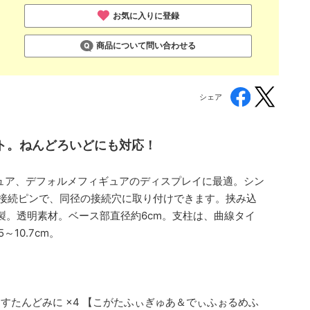
お気に入りに登録
商品について問い合わせる
シェア
ト。ねんどろいどにも対応！
ギュア、デフォルメフィギュアのディスプレイに最適。シン
接続ピンで、同径の接続穴に取り付けできます。挟み込
製。透明素材。ベース部直径約6cm。支柱は、曲線タイ
10.7cm。
ぷるすたんどみに ×4 【こがたふぃぎゅあ＆でぃふぉるめふ