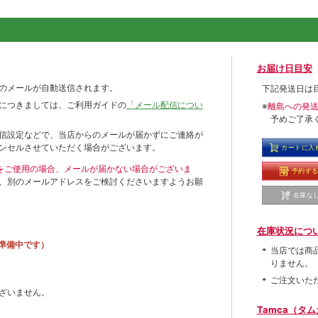
お届け日目安
のメールが自動送信されます。
下記発送日は
につきましては、ご利用ガイドの
「メール配信につい
※
離島への発
予めご了承
信設定などで、当店からのメールが届かずにご連絡が
ンセルさせていただく場合がございます。
カートに入
ールをご使用の場合、メールが届かない場合がございま
予約す
、別のメールアドレスをご検討くださいますようお願
在庫な
在庫状況につ
準備中です）
当店では商
りません。
ご注文いた
ざいません。
Tamca（タ