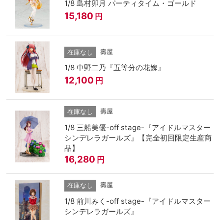
1/8 島村卯月 パーティタイム・ゴールド
15,180
円
壽屋
在庫なし
1/8 中野二乃『五等分の花嫁』
12,100
円
壽屋
在庫なし
1/8 三船美優-off stage-『アイドルマスター
シンデレラガールズ』【完全初回限定生産商
品】
16,280
円
壽屋
在庫なし
1/8 前川みく-off stage-『アイドルマスター
シンデレラガールズ』