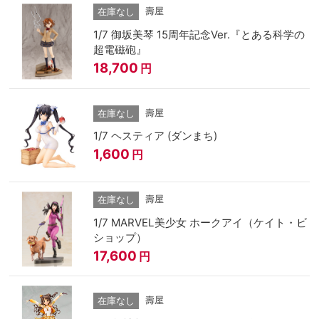
壽屋
在庫なし
1/7 御坂美琴 15周年記念Ver.『とある科学の
超電磁砲』
18,700
円
壽屋
在庫なし
1/7 ヘスティア (ダンまち)
1,600
円
壽屋
在庫なし
1/7 MARVEL美少女 ホークアイ（ケイト・ビ
ショップ）
17,600
円
壽屋
在庫なし