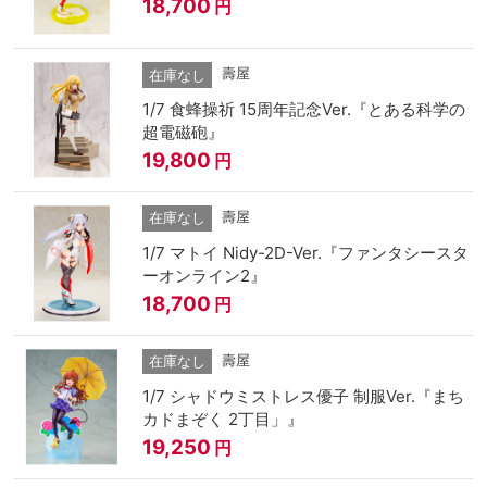
18,700
円
壽屋
在庫なし
1/7 食蜂操祈 15周年記念Ver.『とある科学の
超電磁砲』
19,800
円
壽屋
在庫なし
1/7 マトイ Nidy-2D-Ver.『ファンタシースタ
ーオンライン2』
18,700
円
壽屋
在庫なし
1/7 シャドウミストレス優子 制服Ver.『まち
カドまぞく 2丁目」』
19,250
円