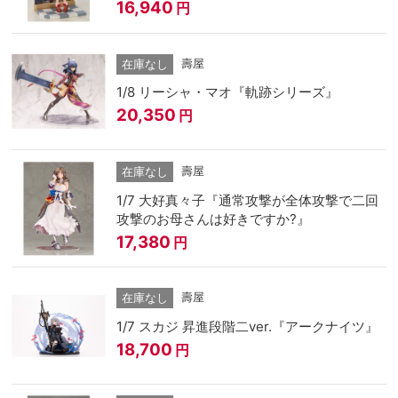
16,940
円
壽屋
在庫なし
1/8 リーシャ・マオ『軌跡シリーズ』
20,350
円
壽屋
在庫なし
1/7 大好真々子『通常攻撃が全体攻撃で二回
攻撃のお母さんは好きですか?』
17,380
円
壽屋
在庫なし
1/7 スカジ 昇進段階二ver.『アークナイツ』
18,700
円