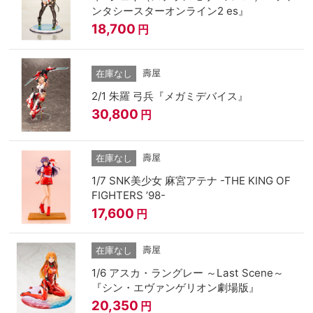
ンタシースターオンライン2 es』
18,700
円
壽屋
在庫なし
2/1 朱羅 弓兵『メガミデバイス』
30,800
円
壽屋
在庫なし
1/7 SNK美少女 麻宮アテナ -THE KING OF
FIGHTERS ’98-
17,600
円
壽屋
在庫なし
1/6 アスカ・ラングレー ～Last Scene～
『シン・エヴァンゲリオン劇場版』
20,350
円