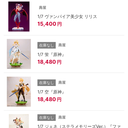
壽屋
1/7 ヴァンパイア美少女 リリス
15,400
円
壽屋
在庫なし
1/7 蛍『原神』
18,480
円
壽屋
在庫なし
1/7 空『原神』
18,480
円
壽屋
在庫なし
1/7 ジェネ（ステラメモリーズVer.）『ファ