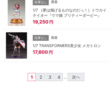
壽屋
在庫なし
1/7 ［夢は掲げるものなのだっ！］トウカイ
テイオー『ウマ娘 プリティーダービー』
19,250
円
壽屋
在庫なし
1/7 TRANSFORMERS美少女 メガトロン
17,600
円
1
2
3
4
次へ
...