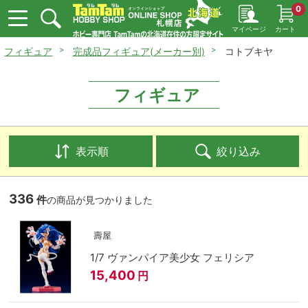
0
マイページ
カート
フィギュア
完成品フィギュア(メーカー別)
コトブキヤ
フィギュア
表示順
絞り込み
336
件
の商品が見つかりました
壽屋
1/7 ヴァンパイア美少女 フェリシア
15,400
円