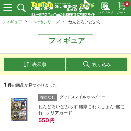
0
マイページ
カート
フィギュア
その他シリーズ
ねんどろいどぷらす
フィギュア
表示順
絞り込み
1
件
の商品が見つかりました
グッドスマイルカンパニー
在庫なし
ねんどろいどぷらす 艦隊これくしょん-艦こ
れ- クリアカード
550
円