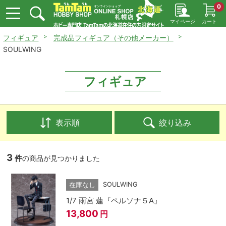
0
マイページ
カート
フィギュア
完成品フィギュア（その他メーカー）
SOULWING
フィギュア
表示順
絞り込み
3
件
の商品が見つかりました
SOULWING
在庫なし
1/7 雨宮 蓮『ペルソナ５A』
13,800
円