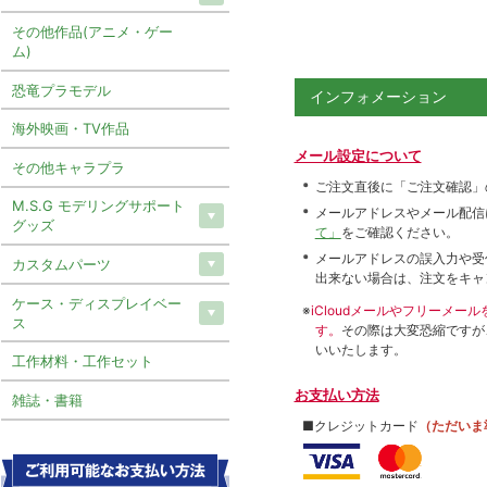
その他作品(アニメ・ゲー
ム)
恐竜プラモデル
インフォメーション
海外映画・TV作品
メール設定について
その他キャラプラ
ご注文直後に「ご注文確認」
M.S.G モデリングサポート
メールアドレスやメール配信
グッズ
て」
をご確認ください。
メールアドレスの誤入力や受
カスタムパーツ
出来ない場合は、注文をキャ
ケース・ディスプレイベー
※
iCloudメールやフリーメ
ス
す。
その際は大変恐縮ですが
いいたします。
工作材料・工作セット
お支払い方法
雑誌・書籍
■クレジットカード
（ただいま