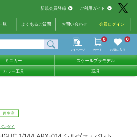
新規会員登録
ご利用ガイド
一覧
よくあるご質問
お問い合わせ
会員ログイン
0
0
マイページ
カート
お気に入り
ミニカー
スケールプラモデル
カラー工具
玩具
再生産
バンダイ
HGUC 1/144 ARX-014 シルヴァ・バレト