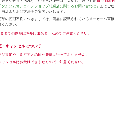
に誤送や破損・汚れなどがあった場合は、大変お手数ですが
商品到着後
「タムタムオンラインショップ札幌店に関するお問い合わせ」
までご連
。当店より返品方法をご案内いたします。
商品の初期不良につきましては、商品に記載されているメーカーへ直接
せください。
いままでの返品はお受け出来ませんのでご注意ください。
更・キャンセルについて
商品追加や、別注文との同梱発送は行っておりません。
キャンセルはお受けできませんのでご注意ください。