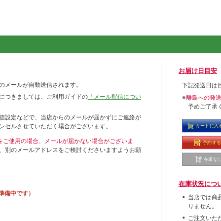
お届け日目安
のメールが自動送信されます。
下記発送日は
につきましては、ご利用ガイドの
「メール配信につい
※
離島への発
予めご了承
信設定などで、当店からのメールが届かずにご連絡が
ンセルさせていただく場合がございます。
カートに入
ールをご使用の場合、メールが届かない場合がございま
予約す
、別のメールアドレスをご検討くださいますようお願
在庫な
在庫状況につ
準備中です）
当店では商
りません。
ご注文いた