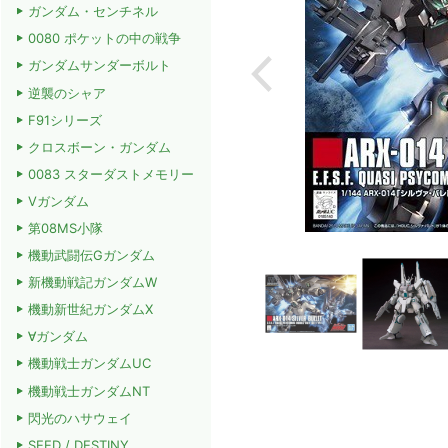
ガンダム・センチネル
0080 ポケットの中の戦争
ガンダムサンダーボルト
逆襲のシャア
F91シリーズ
クロスボーン・ガンダム
0083 スターダストメモリー
Vガンダム
第08MS小隊
機動武闘伝Gガンダム
新機動戦記ガンダムW
機動新世紀ガンダムX
∀ガンダム
機動戦士ガンダムUC
機動戦士ガンダムNT
閃光のハサウェイ
SEED / DESTINY