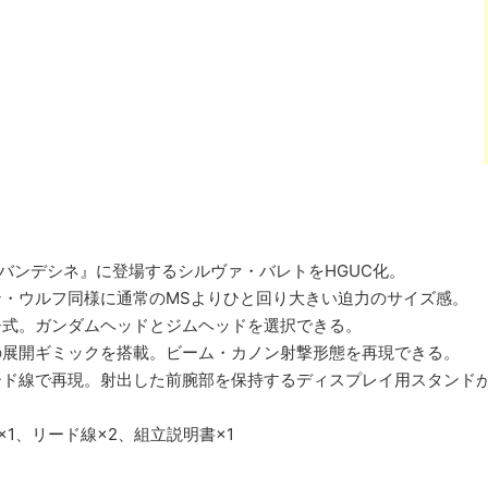
 バンデシネ』に登場するシルヴァ・バレトをHGUC化。
ン・ウルフ同様に通常のMSよりひと回り大きい迫力のサイズ感。
チ式。ガンダムヘッドとジムヘッドを選択できる。
の展開ギミックを搭載。ビーム・カノン射撃形態を再現できる。
ード線で再現。射出した前腕部を保持するディスプレイ用スタンド
×1、リード線×2、組立説明書×1