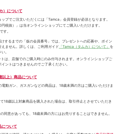
ムカ）について
ョップでご注⽂いただくには「Tamca」会員登録が必須となります。
00円税抜）
」は当オンラインショップにてご購⼊いただけます。
です。
をお届けするまでの「仮の会員番号」では、プレゼントへの応募や、ポイン
⾏えません。詳しくは、ご利⽤ガイド
「Tamca（タムカ）について」
を
さい。
ポイントは、店舗でのご購⼊時にのみ付与されます。オンラインショップご
ポイントはつきませんのでご了承ください。
歳以上）商品について
象の電動ガン、ガスガンなどの商品は、18歳未満の方はご購入いただけま
して18歳以上対象商品を購入された場合は、取引停止とさせていただき
者の同意があっても、18歳未満の方にはお売りすることはできません。
品について