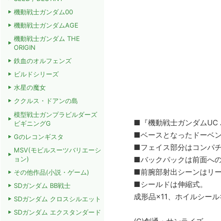
機動戦士ガンダム00
機動戦士ガンダムAGE
機動戦士ガンダム THE
ORIGIN
鉄血のオルフェンズ
ビルドシリーズ
水星の魔女
ククルス・ドアンの島
模型戦士ガンプラビルダーズ
■『機動戦士ガンダムUC
ビギニングG
■ベースとなったドーベ
Gのレコンギスタ
■フェイス部分はコンパ
MSV(モビルスーツバリエーシ
ョン)
■バックパックは前面へ
■前腕部射出シーンはリ
その他作品(小説・ゲーム)
■シールドは伸縮式。
SDガンダム BB戦士
成形品×11、ホイルシール
SDガンダム クロスシルエット
SDガンダム エクスタンダード