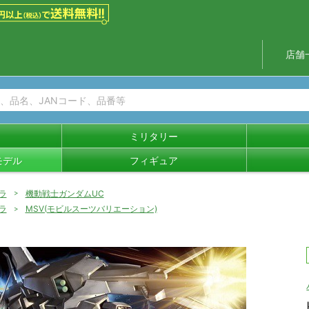
店舗
ミリタリー
モデル
フィギュア
ラ
機動戦士ガンダムUC
ラ
MSV(モビルスーツバリエーション)