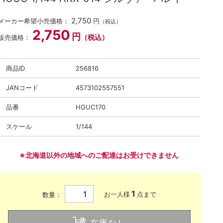
2,750
メーカー希望小売価格：
円
（税込）
2,750
円
（税込）
販売価格：
商品ID
256816
JANコード
4573102557551
品番
HGUC170
スケール
1/144
※北海道以外の地域へのご配達はお受けできません
1
お一人様
点まで
数量：
在庫なし