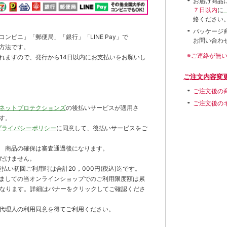
お届け商品
７日以内
に
絡ください
パッケージ
ンビニ」「郵便局」「銀行」「LINE Pay」で
お問い合わ
方法です。
※ご連絡が無
れますので、発行から14日以内にお支払いをお願いし
ご注文内容変
ご注文後の
ご注文後の
ネットプロテクションズ
の後払いサービスが適用さ
す。
プライバシーポリシー
に同意して、後払いサービスをご
 商品の確保は審査通過後になります。
だけません。
払い初回ご利用時は合計20，000円(税込)迄です。
ましての当オンラインショップでのご利用限度額は累
までとなります。詳細はバナーをクリックしてご確認くださ
代理人の利用同意を得てご利用ください。