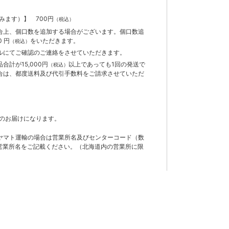
含みます）】
700円
（税込）
合上、個口数を追加する場合がございます。個口数追
 円
をいただきます。
（税込）
ルにてご確認のご連絡をさせていただきます。
計が15,000円
以上であっても1回の発送で
（税込）
合は、都度送料及び代引手数料をご請求させていただ
のお届けになります。
ヤマト運輸の場合は営業所名及びセンターコード（数
営業所名をご記載ください。（北海道内の営業所に限