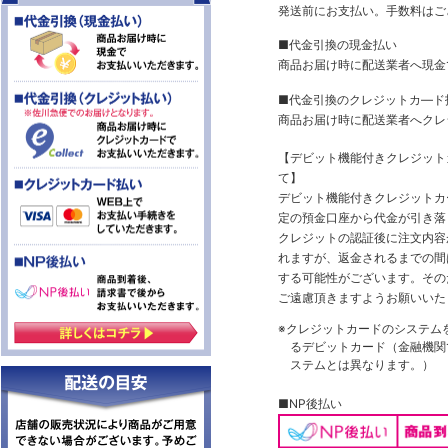
発送前にお支払い。手数料はご
■代金引換の現金払い
商品お届け時に配送業者へ現金
■代金引換のクレジットカ―ド
商品お届け時に配送業者へクレ
【デビット機能付きクレジッ
て】
デビット機能付きクレジットカ
定の預金口座から代金が引き落
クレジットの認証後に注文内容
れますが、返金されるまでの間
する可能性がございます。その
ご遠慮頂きますようお願いいた
※クレジットカードのシステム
るデビットカード（金融機関で
ステムとは異なります。）
■NP後払い