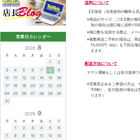
送料について
【北海道（北海道内の離島も
※商品のサイズ・ご注文数の都
加の場合は個口毎に送料+550
※個口数を追加する際は、メー
営業日カレンダー
※複数商品ご予約の場合は、商品合
15,000円
を下回る場
（税込）
8
2026.
きます。
月
火
水
木
金
土
日
1
2
配送方法について
3
4
5
6
7
8
9
ヤマト運輸もしくは佐川急便で
10
11
12
13
14
15
16
※営業所止めをご希望の方は、
17
18
19
20
21
22
23
字6桁）、佐川急便の場合は
24
25
26
27
28
29
30
ります）
31
9
2026.
月
火
水
木
金
土
日
1
2
3
4
5
6
7
8
9
10
11
12
13