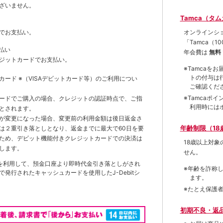
ざいません。
Tamca（タ
オンラインシ
でお支払い。
「Tamca
（1
払い
年会費は
無料
ジットカードでお支払い。
※Tamca
トの付与は
トカード
※（VISAデビットカード等）
のご利用につい
ご確認くだ
※Tamca
ードでご購入の場合、クレジットの認証時点で、ご指
利用時には
とされます。
が変更になった場合、変更前の利用金額は後日返金さ
年齢制限（18
は２重引き落としとなり、返金までに最大で60日を要
ため、デビット機能付きクレジットカードでの決済は
18歳以上対
します。
せん。
を利用して、預金口座より即時代金引き落としがされ
※年齢を詐称
発行されたキャッシュカードを使用したJ-Debitシ
ます。
※たとえ保護
初期不良・返