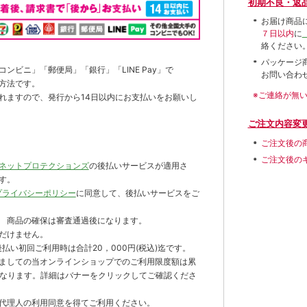
初期不良・返
お届け商品
７日以内
に
絡ください
パッケージ
ンビニ」「郵便局」「銀行」「LINE Pay」で
お問い合わ
方法です。
※ご連絡が無
れますので、発行から14日以内にお支払いをお願いし
ご注文内容変
ご注文後の
ご注文後の
ネットプロテクションズ
の後払いサービスが適用さ
す。
プライバシーポリシー
に同意して、後払いサービスをご
 商品の確保は審査通過後になります。
だけません。
払い初回ご利用時は合計20，000円(税込)迄です。
ましての当オンラインショップでのご利用限度額は累
までとなります。詳細はバナーをクリックしてご確認くださ
代理人の利用同意を得てご利用ください。