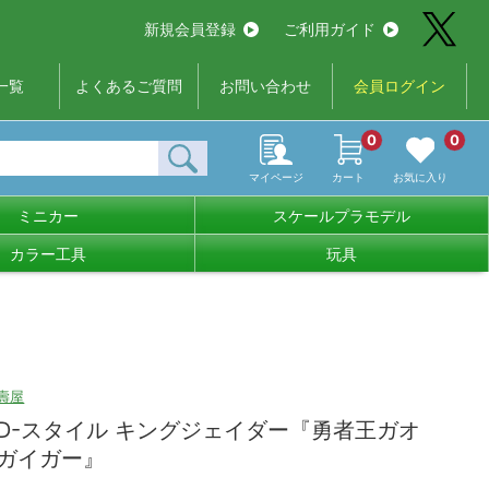
新規会員登録
ご利用ガイド
一覧
よくあるご質問
お問い合わせ
会員ログイン
0
0
マイページ
カート
お気に入り
ミニカー
スケールプラモデル
カラー工具
玩具
壽屋
D-スタイル キングジェイダー『勇者王ガオ
ガイガー』