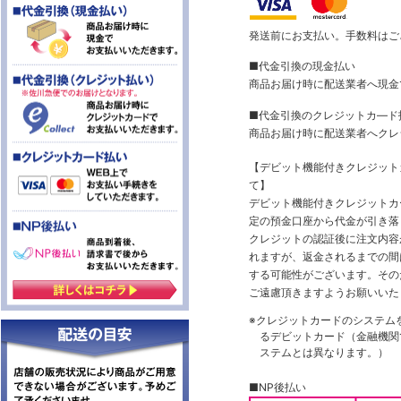
発送前にお支払い。手数料はご
■代金引換の現金払い
商品お届け時に配送業者へ現金
■代金引換のクレジットカ―ド
商品お届け時に配送業者へクレ
【デビット機能付きクレジッ
て】
デビット機能付きクレジットカ
定の預金口座から代金が引き落
クレジットの認証後に注文内容
れますが、返金されるまでの間
する可能性がございます。その
ご遠慮頂きますようお願いいた
※クレジットカードのシステム
るデビットカード（金融機関で
ステムとは異なります。）
■NP後払い