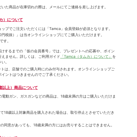
だいた商品が在庫切れの際は、メールにてご連絡を差し上げます。
ムカ）について
ョップでご注⽂いただくには「Tamca」会員登録が必須となります。
00円税抜）
」は当オンラインショップにてご購⼊いただけます。
です。
をお届けするまでの「仮の会員番号」では、プレゼントへの応募や、ポイン
⾏えません。詳しくは、ご利⽤ガイド
「Tamca（タムカ）について」
を
さい。
ポイントは、店舗でのご購⼊時にのみ付与されます。オンラインショップご
ポイントはつきませんのでご了承ください。
歳以上）商品について
象の電動ガン、ガスガンなどの商品は、18歳未満の方はご購入いただけま
して18歳以上対象商品を購入された場合は、取引停止とさせていただき
者の同意があっても、18歳未満の方にはお売りすることはできません。