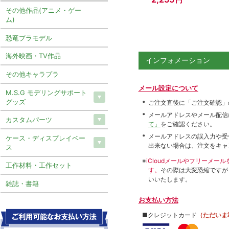
その他作品(アニメ・ゲー
ム)
恐竜プラモデル
海外映画・TV作品
インフォメーション
その他キャラプラ
メール設定について
M.S.G モデリングサポート
グッズ
ご注文直後に「ご注文確認」
メールアドレスやメール配信
カスタムパーツ
て」
をご確認ください。
メールアドレスの誤入力や受
ケース・ディスプレイベー
出来ない場合は、注文をキャ
ス
※
iCloudメールやフリーメ
工作材料・工作セット
す。
その際は大変恐縮ですが
いいたします。
雑誌・書籍
お支払い方法
■クレジットカード
（ただいま