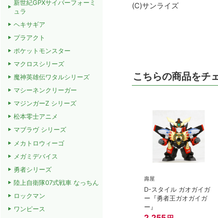
新世紀GPXサイバーフォーミ
(C)サンライズ
ュラ
ヘキサギア
プラアクト
ポケットモンスター
マクロスシリーズ
こちらの商品をチ
魔神英雄伝ワタルシリーズ
マシーネンクリーガー
マジンガーZ シリーズ
松本零士アニメ
マブラヴ シリーズ
メカトロウィーゴ
メガミデバイス
勇者シリーズ
壽屋
陸上自衛隊07式戦車 なっちん
D-スタイル ガオガイガ
ロックマン
ー『勇者王ガオガイガ
ー』
ワンピース
2,255
円