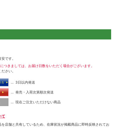
目安です。
送につきましては、お届け日数をいただく場合がございます。
ください。
… 3日以内発送
れる
… 発売・入荷次第順次発送
る
… 現在ご注文いただけない商品
し
いて
品を店舗と共有しているため、在庫状況が掲載商品に即時反映されてお