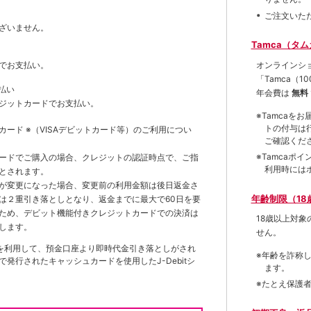
ご注文いた
ざいません。
Tamca（タ
オンラインシ
でお支払い。
「Tamca
（1
払い
年会費は
無料
ジットカードでお支払い。
※Tamca
トの付与は
トカード
※（VISAデビットカード等）
のご利用につい
ご確認くだ
※Tamca
ードでご購入の場合、クレジットの認証時点で、ご指
利用時には
とされます。
が変更になった場合、変更前の利用金額は後日返金さ
年齢制限（18
は２重引き落としとなり、返金までに最大で60日を要
ため、デビット機能付きクレジットカードでの決済は
18歳以上対
します。
せん。
を利用して、預金口座より即時代金引き落としがされ
※年齢を詐称
発行されたキャッシュカードを使用したJ-Debitシ
ます。
※たとえ保護