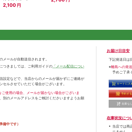
2,100
円
お届け日目安
のメールが自動送信されます。
下記発送日は
につきましては、ご利用ガイドの
「メール配信につい
※
離島への発
予めご了承
信設定などで、当店からのメールが届かずにご連絡が
ンセルさせていただく場合がございます。
カートに入
ールをご使用の場合、メールが届かない場合がございま
予約す
、別のメールアドレスをご検討くださいますようお願
在庫な
在庫状況につ
準備中です）
当店では商
りません。