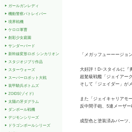
ガールガンレディ
機動警察パトレイバー
境界戦機
ケロロ軍曹
創彩少女庭園
サンダーバード
新幹線変形ロボ シンカリオン
「メガッフューーージョ
スタジオジブリ作品
大好評！D-スタイルに『
スターウォーズ
超駑級戦艦「ジェイアー
スーパーロボット大戦
そして「ジェイダー」が
装甲騎兵ボトムズ
ZOIDS(ゾイド)
また「ジェイキャリアモ
太陽の牙ダグラム
反中間子砲、5連メーザ
ダンボール戦機
デジモンシリーズ
成型色と塗装済みパーツ
ドラゴンボールシリーズ