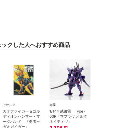
ェックした人へおすすめ商品
アオシマ
壽屋
ガオファイガー＆ゴル
1/144 武御雷 Type-
ディオンハンマー・マ
00R『マブラヴ オルタ
ーグハンド 『勇者王
ネイティヴ』
ガオガイガー』
2,706
円