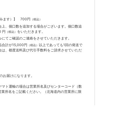
含みます）】
700円
（税込）
合上、個口数を追加する場合がございます。個口数追
 円
をいただきます。
（税込）
ルにてご確認のご連絡をさせていただきます。
計が15,000円
以上であっても1回の発送で
（税込）
合は、都度送料及び代引手数料をご請求させていただ
のお届けになります。
ヤマト運輸の場合は営業所名及びセンターコード（数
営業所名をご記載ください。（北海道内の営業所に限