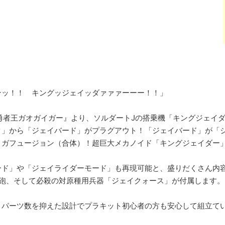
ンッ！！ キングッジェイッダァァァーーー！！」
勇者王ガオガイガー』より、ソルダートJの搭乗機「キングジェイ
ク」から「ジェイバード」がプラグアウト！「ジェイバード」が「
メガフュージョン（合体）！超巨大メカノイド「キングジェイダー
ード」や「ジェイライダーモード」も再現可能と、盛りだくさん内
ー砲、そして必殺の対原種用兵器「ジェイクォース」が付属します。
、パーツ数を抑えた設計でプラキット初心者の方も安心して組立て