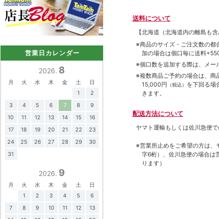
送料について
【北海道（北海道内の離島も
※商品のサイズ・ご注文数の都
営業日カレンダー
加の場合は個口毎に送料+550
※個口数を追加する際は、メー
8
2026.
※複数商品ご予約の場合は、商品合
月
火
水
木
金
土
日
15,000円
を下回る場
（税込）
きます。
1
2
3
4
5
6
7
8
9
配送方法について
10
11
12
13
14
15
16
ヤマト運輸もしくは佐川急便で
17
18
19
20
21
22
23
24
25
26
27
28
29
30
※営業所止めをご希望の方は、
31
字6桁）、佐川急便の場合は
ります）
9
2026.
月
火
水
木
金
土
日
1
2
3
4
5
6
7
8
9
10
11
12
13