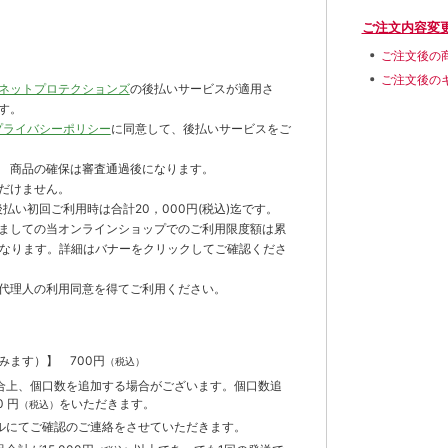
ご注文内容変
ご注文後の
ご注文後の
ネットプロテクションズ
の後払いサービスが適用さ
す。
プライバシーポリシー
に同意して、後払いサービスをご
 商品の確保は審査通過後になります。
だけません。
払い初回ご利用時は合計20，000円(税込)迄です。
ましての当オンラインショップでのご利用限度額は累
までとなります。詳細はバナーをクリックしてご確認くださ
代理人の利用同意を得てご利用ください。
含みます）】
700円
（税込）
合上、個口数を追加する場合がございます。個口数追
 円
をいただきます。
（税込）
ルにてご確認のご連絡をさせていただきます。