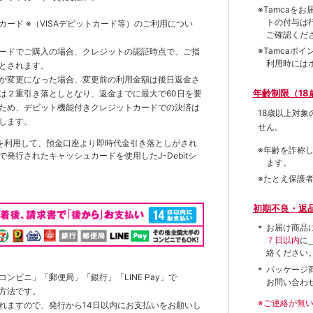
※Tamca
トの付与は
トカード
※（VISAデビットカード等）
のご利用につい
ご確認くだ
※Tamca
ードでご購入の場合、クレジットの認証時点で、ご指
利用時には
とされます。
が変更になった場合、変更前の利用金額は後日返金さ
年齢制限（18
は２重引き落としとなり、返金までに最大で60日を要
ため、デビット機能付きクレジットカードでの決済は
18歳以上対
します。
せん。
を利用して、預金口座より即時代金引き落としがされ
※年齢を詐称
発行されたキャッシュカードを使用したJ-Debitシ
ます。
※たとえ保護
初期不良・返
お届け商品
７日以内
に
絡ください
パッケージ
ンビニ」「郵便局」「銀行」「LINE Pay」で
お問い合わ
方法です。
※ご連絡が無
れますので、発行から14日以内にお支払いをお願いし