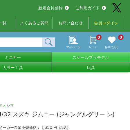
新規会員登録
ご利用ガイド
一覧
よくあるご質問
お問い合わせ
会員ログイン
0
0
マイページ
カート
お気に入り
ミニカー
スケールプラモデル
カラー工具
玩具
アオシマ
1/32 スズキ ジムニー (ジャングルグリー ン)
1,650
メーカー希望小売価格：
円
（税込）