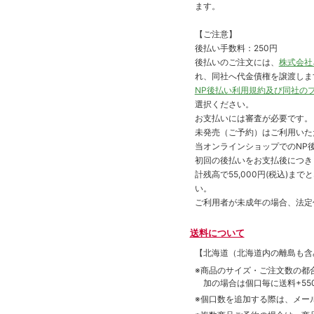
ます。
【ご注意】
後払い手数料：250円
後払いのご注文には、
株式会社
れ、同社へ代金債権を譲渡しま
NP後払い利用規約及び同社の
選択ください。
お支払いには審査が必要です。
未発売（ご予約）はご利用いた
当オンラインショップでのNP後
初回の後払いをお支払後につき
計残高で55,000円(税込)
い。
ご利用者が未成年の場合、法定
送料について
【北海道（北海道内の離島も
※商品のサイズ・ご注文数の都
加の場合は個口毎に送料+550
※個口数を追加する際は、メー