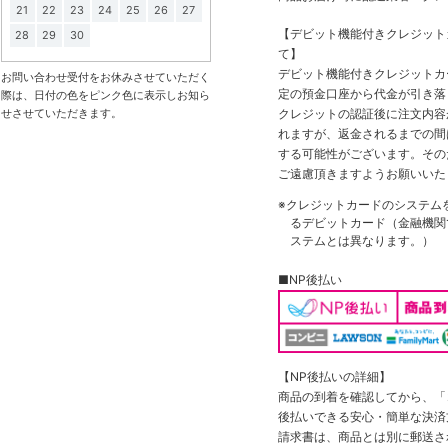
21
22
23
24
25
26
27
【デビット機能付きクレジッ
28
29
30
て】
デビット機能付きクレジットカ
お問い合わせ受付をお休みさせていただく
定の預金口座から代金が引き落
際は、日付の色をピンク色に表示しお知ら
クレジットの認証後に注文内容
せさせていただきます。
れますが、返金されるまでの間
する可能性がございます。その
ご遠慮頂きますようお願いいた
※クレジットカードのシステム
るデビットカード（金融機関で
ステムとは異なります。）
■NP後払い
【NP後払いの詳細】
商品の到着を確認してから、「コ
後払いできる安心・簡単な決済
請求書は、商品とは別に郵送さ