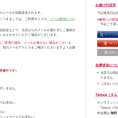
お届け日目安
のメールが自動送信されます。
下記発送日は
につきましては、ご利用ガイドの
「メール配信につい
※
離島への発
予めご了承
信設定などで、当店からのメールが届かずにご連絡が
ンセルさせていただく場合がございます。
カートに入
ールをご使用の場合、メールが届かない場合がございま
予約す
、別のメールアドレスをご検討くださいますようお願
在庫な
在庫状況につ
準備中です）
当店では商
りません。
ご注文いた
ざいません。
Tamca（タ
オンラインシ
でお支払い。
「Tamca
（1
払い
年会費は
無料
ジットカードでお支払い。