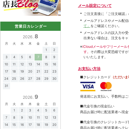
メール設定について
ご注文直後に「ご注文確認」
メールアドレスやメール配信
て」
をご確認ください。
営業日カレンダー
メールアドレスの誤入力や受
8
2026.
出来ない場合は、注文をキャ
月
火
水
木
金
土
日
※
iCloudメールやフリーメ
1
2
す。
その際は大変恐縮ですが
いいたします。
3
4
5
6
7
8
9
10
11
12
13
14
15
16
お支払い方法
17
18
19
20
21
22
23
■クレジットカード
（ただいま
24
25
26
27
28
29
30
31
9
発送前にお支払い。手数料はご
2026.
月
火
水
木
金
土
日
■代金引換の現金払い
1
2
3
4
5
6
商品お届け時に配送業者へ現金
7
8
9
10
11
12
13
■代金引換のクレジットカ―ド
14
15
16
17
18
19
20
商品お届け時に配送業者へクレ