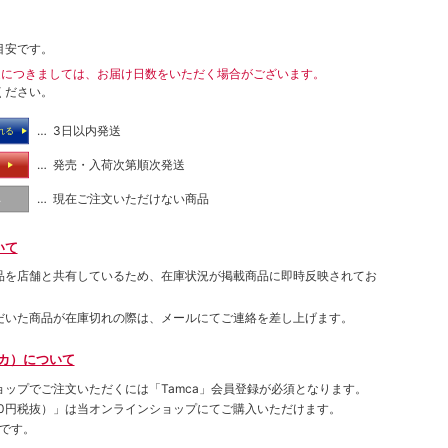
目安です。
送につきましては、お届け日数をいただく場合がございます。
ください。
… 3日以内発送
れる
… 発売・入荷次第順次発送
る
… 現在ご注文いただけない商品
し
いて
品を店舗と共有しているため、在庫状況が掲載商品に即時反映されてお
だいた商品が在庫切れの際は、メールにてご連絡を差し上げます。
ムカ）について
ョップでご注⽂いただくには「Tamca」会員登録が必須となります。
00円税抜）
」は当オンラインショップにてご購⼊いただけます。
です。