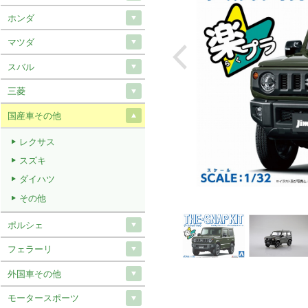
ホンダ
マツダ
スバル
三菱
国産車その他
レクサス
スズキ
ダイハツ
その他
ポルシェ
フェラーリ
外国車その他
モータースポーツ