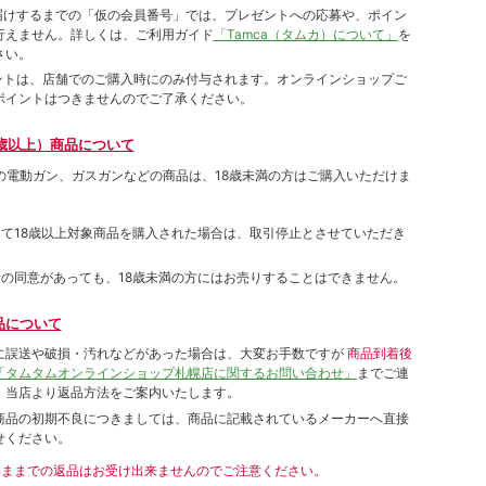
をお届けするまでの「仮の会員番号」では、プレゼントへの応募や、ポイン
⾏えません。詳しくは、ご利⽤ガイド
「Tamca（タムカ）について」
を
さい。
ポイントは、店舗でのご購⼊時にのみ付与されます。オンラインショップご
ポイントはつきませんのでご了承ください。
歳以上）商品について
象の電動ガン、ガスガンなどの商品は、18歳未満の方はご購入いただけま
して18歳以上対象商品を購入された場合は、取引停止とさせていただき
者の同意があっても、18歳未満の方にはお売りすることはできません。
品について
に誤送や破損・汚れなどがあった場合は、大変お手数ですが
商品到着後
「タムタムオンラインショップ札幌店に関するお問い合わせ」
までご連
。当店より返品方法をご案内いたします。
商品の初期不良につきましては、商品に記載されているメーカーへ直接
せください。
いままでの返品はお受け出来ませんのでご注意ください。