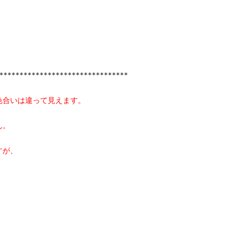
********************************
色合いは違って見えます。
ん。
すが、