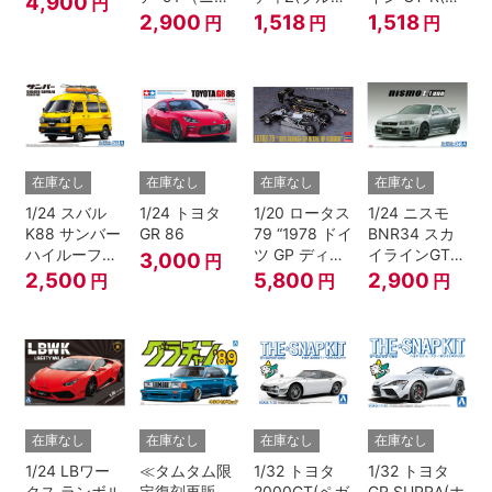
4,900
円
サン）
メタリック)
イサイドブル
2,900
1,518
1,518
円
円
円
ー)
在庫なし
在庫なし
在庫なし
在庫なし
1/24 スバル
1/24 トヨタ
1/20 ロータス
1/24 ニスモ
K88 サンバー
GR 86
79 “1978 ドイ
BNR34 スカ
ハイルーフ
ツ GP ディテ
イラインGT-R
3,000
円
4WD '80
ールアップ バ
Z-tune '04
2,500
5,800
2,900
円
円
円
ージョン”
在庫なし
在庫なし
在庫なし
在庫なし
1/24 LBワー
≪タムタム限
1/32 トヨタ
1/32 トヨタ
クス ランボル
定復刻再販
2000GT(ペガ
GR SUPRA(ホ