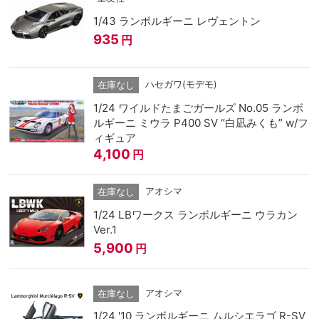
1/43 ランボルギーニ レヴェントン
935
円
ハセガワ(モデモ)
在庫なし
1/24 ワイルドたまごガールズ No.05 ランボ
ルギーニ ミウラ P400 SV “白凪みくも” w/フ
ィギュア
4,100
円
アオシマ
在庫なし
1/24 LBワークス ランボルギーニ ウラカン
Ver.1
5,900
円
アオシマ
在庫なし
1/24 '10 ランボルギーニ ムルシエラゴ R-SV