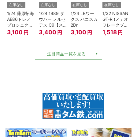
在庫なし
在庫なし
在庫なし
在庫なし
1/24 藤原拓海
1/24 1989 ザ
1/24 LBワー
1/32 NISSAN
AE86トレノ
ウバー メルセ
クス ハコスカ
GT-R (メテオ
プロジェクト
デス C9【ス
2Dr
フレークブラ
D仕様『頭文
ケール特別販
ックパール)
3,100
3,400
3,100
1,518
円
円
円
円
字D』
売商品】
注目商品一覧を見る