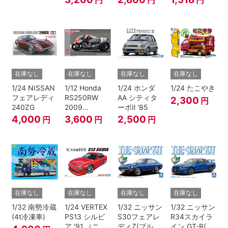
JTC
在庫なし
在庫なし
在庫なし
在庫なし
1/24 NISSAN
1/12 Honda
1/24 ホンダ
1/24 たこやき
フェアレディ
RS250RW
AA シティタ
2,300
円
240ZG
2009
ーボⅡ '85
WGP250
4,000
3,600
2,500
円
円
円
在庫なし
在庫なし
在庫なし
在庫なし
1/32 南勢冷蔵
1/24 VERTEX
1/32 ニッサン
1/32 ニッサン
(4t冷凍車)
PS13 シルビ
S30フェアレ
R34スカイラ
ア '91 （ニッ
ディZ(ブルー
イン GT-R(ベ