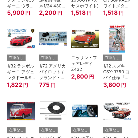
ギーニ ウラカ
≫1/24 430セ
サスホワイト)
ワイトメタリ
ン Ver.1
ドリック
ック)
5,900
2,200
1,518
1,518
円
円
円
円
ニッサン・フ
在庫なし
在庫なし
在庫なし
ェアレディ
1/32 ランボル
1/72 アメリカ
1/12 スズキ
Z432
ギーニ アヴェ
パイロット /
GSX-R750 白
2,800
円
ンタドールS
グランド・ク
バイ仕様『逮
パールレッド
ルーセット
捕しちゃう
1,822
775
3,800
円
円
円
ぞ』
在庫なし
在庫なし
在庫なし
在庫なし