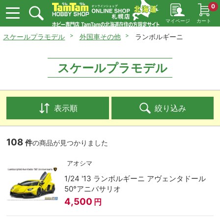
0
マイページ
カート
スケールプラモデル
外国車その他
ランボルギーニ
スケールプラモデル
表示順
絞り込み
108
件
の商品が見つかりました
アオシマ
1/24 '13 ランボルギーニ アヴェンタドール
50°アニバサリオ
4,500
円