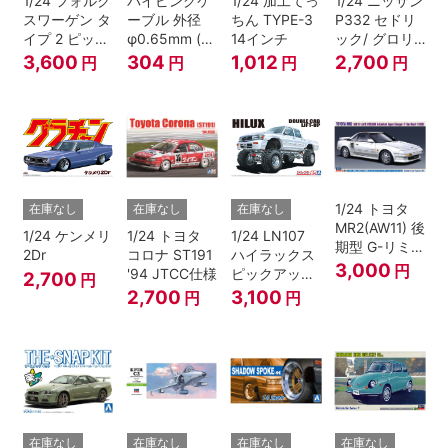
1/24 フォルク
パイピングケ
1/24 加工てっ
1/24 ニッサン
スワーゲン タ
ーブル 外径
ちん TYPE-3
P332 セドリ
イプ 2 ピック
φ0.65mm (ブ
14インチ
ック/ グロリ
アップ トラッ
ラック)
ア 4HT280E
3,600
304
1,012
2,700
円
円
円
円
ク レッド/ホ
ブロアム '78
ワイトペイン
ト
1/24 トヨタ
在庫なし
在庫なし
在庫なし
MR2(AW11) 後
1/24 ケンメリ
1/24 トヨタ
1/24 LN107
期型 G-リミテ
2Dr
コロナ ST191
ハイラックス
ッド スーパー
3,000
円
'94 JTCC仕様
ピックアップ
2,700
円
チャージャー
ダブルキャブ
2,700
3,100
円
円
(Tバールーフ)
リフトアップ
'94 （トヨ
タ）
在庫なし
在庫なし
在庫なし
在庫なし