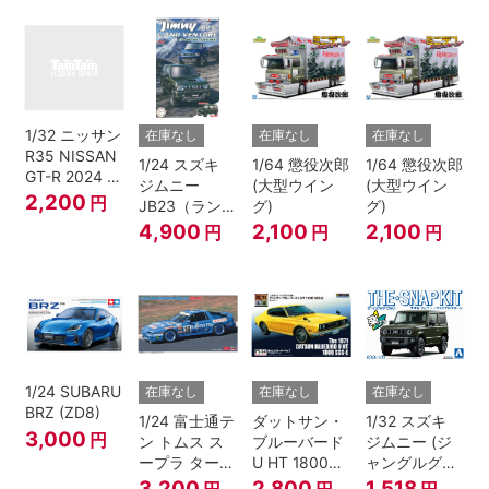
1/32 ニッサン
在庫なし
在庫なし
在庫なし
R35 NISSAN
1/24 スズキ
1/64 懲役次郎
1/64 懲役次郎
GT-R 2024 メ
ジムニー
(大型ウイン
(大型ウイン
タリックブル
2,200
円
JB23（ランド
グ)
グ)
ー
ベンチャー/ク
4,900
2,100
2,100
円
円
円
ールカーキパ
ールメタリッ
ク）
1/24 SUBARU
在庫なし
在庫なし
在庫なし
BRZ (ZD8)
1/24 富士通テ
ダットサン・
1/32 スズキ
3,000
円
ン トムス ス
ブルーバード
ジムニー (ジ
ープラ ターボ
U HT 1800
ャングルグリ
A70 1990
SSS-E
ー ン)
3,200
2,800
1,518
円
円
円