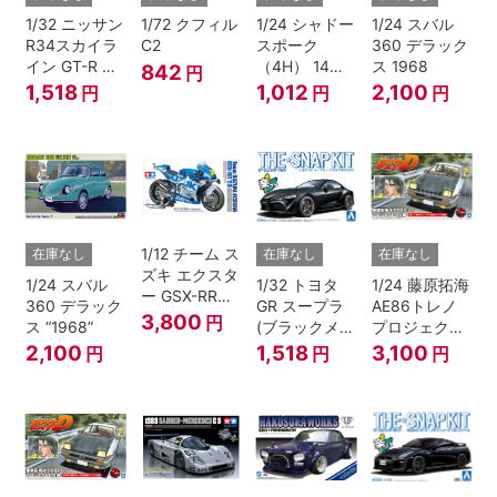
1/32 ニッサン
1/72 クフィル
1/24 シャドー
1/24 スバル
R34スカイラ
C2
スポーク
360 デラック
イン GT-R ニ
（4H） 14イ
ス 1968
842
円
ュル(ミレニア
ンチ
1,518
1,012
2,100
円
円
円
ムジェイド)
1/12 チーム ス
在庫なし
在庫なし
在庫なし
ズキ エクスタ
1/24 スバル
1/32 トヨタ
1/24 藤原拓海
ー GSX-RR
360 デラック
GR スープラ
AE86トレノ
'20
3,800
円
ス “1968”
(ブラックメタ
プロジェクト
リック)
D仕様『頭文
2,100
1,518
3,100
円
円
円
字D』