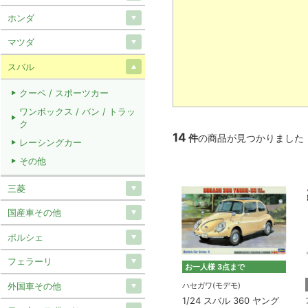
ホンダ
マツダ
スバル
クーペ / スポーツカー
ワンボックス / バン / トラッ
ク
14
件
の商品が見つかりました
レーシングカー
その他
三菱
国産車その他
ポルシェ
フェラーリ
お一人様 3点まで
外国車その他
ハセガワ(モデモ)
1/24 スバル 360 ヤング