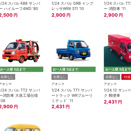
1/24 スバル K88 サンバ
1/24 スバル GRB インプ
1/24 スバル T
ー ハイルーフ4WD '80
レッサWRX STI '10
ー 消防車 '11
2,500
2,900
2,900
円
円
円
お一人様 3点まで
お一人様 3点まで
お一人様 3点まで
在庫なし
在庫なし
在庫なし
特価
アオシマ
アオシマ
アオシマ
1/24 スバル TT2 サンバ
1/24 スバル TT1 サンバ
1/24 12 サ
ー消防車 大泉工場仕様
ートラック WRブルーリ
ク 郵便車
`08
ミテッド `11
2,431
円
2,900
2,431
円
円