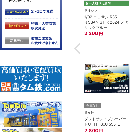
お一人様 3点まで
タミヤ（TAMIYA）
アオシマ
1/12 チーム スズキ エク
1/32 ニッサン R35
モデモ)
スター GSX-RR '20
NISSAN GT-R 2024 メタ
バル 360 デラッ
リックブルー
3,800
円
8”
2,200
円
円
3点まで
在庫なし
在庫なし
アオシマ
童友社
LBワークス ハコス
1/32 NISSAN GT-R (メテ
ダットサン・ブルーバー
オフレークブラックパー
ドU HT 1800 SSS-E
ル)
2,800
円
円