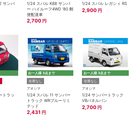
T2 サンバ
1/24 スバル K88 サンバ
1/24 スバル レガシィ RS
ー ハイルーフ4WD '80 郵
2,900
円
便配達車
2,700
円
お一人様 3点まで
お一人様 3点まで
在庫なし
在庫なし
アオシマ
アオシマ
ンバートラッ
1/24 スバル 11 サンバー
1/24 サンバートラック
トラック WRブルーリミ
VBパネルバン
テッド
2,700
円
2,431
円