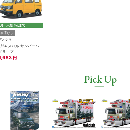
お一人様 3点まで
在庫なし
アオシマ
1/24 スバル サンバーハ
イルーフ
1,683
円
Pick Up