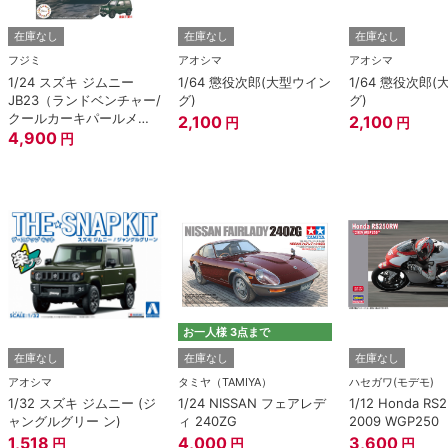
在庫なし
在庫なし
在庫なし
フジミ
アオシマ
アオシマ
1/24 スズキ ジムニー
1/64 懲役次郎(大型ウイン
1/64 懲役次郎
JB23（ランドベンチャー/
グ)
グ)
クールカーキパールメタ
2,100
2,100
円
円
リック）
4,900
円
お一人様 3点まで
在庫なし
在庫なし
在庫なし
アオシマ
タミヤ（TAMIYA）
ハセガワ(モデモ)
1/32 スズキ ジムニー (ジ
1/24 NISSAN フェアレデ
1/12 Honda RS
ャングルグリー ン)
ィ 240ZG
2009 WGP250
1,518
4,000
3,600
円
円
円