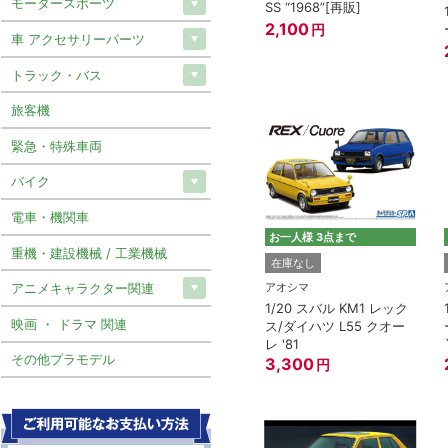
モータースポーツ
SS “1968”[再販]
2,100
円
車 アクセサリーパーツ
トラック・バス
旅客機
緊急・特殊車両
バイク
電車・機関車
お一人様 3点まで
重機・建設機械 / 工業機械
在庫なし
アオシマ
アニメキャラクター関連
1/20 スバル KM1 レック
映画 ・ ドラマ 関連
ス/ダイハツ L55 クオー
レ '81
その他プラモデル
3,300
円