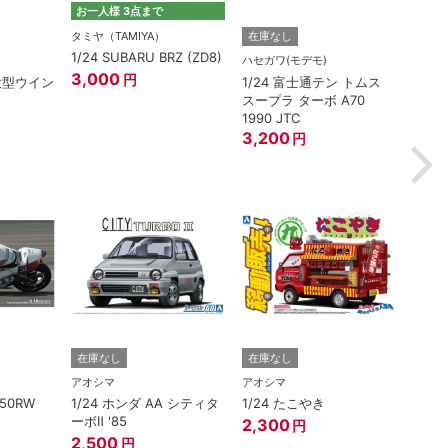
お一人様 3点まで
タミヤ（TAMIYA）
在庫なし
在庫
1/24 SUBARU BRZ (ZD8)
ハセガワ(モデモ)
アオシ
3,000
円
(大型ウイン
1/24 富士通テン トムス
1/3
スープラ ターボ A70
ェンタ
1990 JTC
ワイ
3,200
1,82
円
在庫なし
在庫なし
在庫
アオシマ
アオシマ
アオシ
250RW
1/24 ホンダ AA シティタ
1/24 たこやき
1/3
ーボⅡ '85
ェンタ
2,300
円
エロ
2,500
円