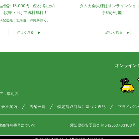
品合計 15,000円
以上の
タムカ会員様は
オンラインショ
（税込）
お買い上げで
送料無料！
予約が可能！
※配送先：北海道・沖縄を除く。
詳しく見る
詳しく見る
オンライン
アル厚別店
会社案内
店舗一覧
特定商取引法に基づく表記
プライバシ
物商許可番号について
愛知県公安委員会 第542550703100号