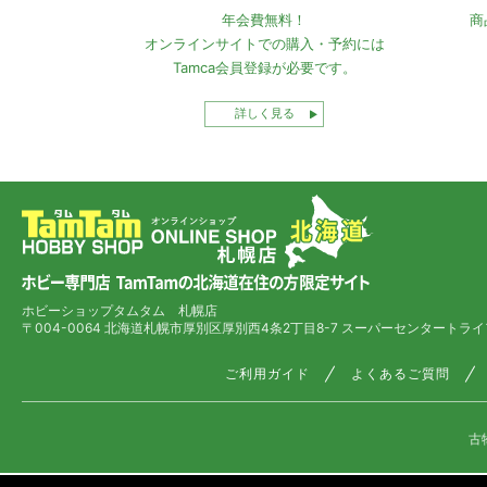
年会費無料！
商
オンラインサイトでの
購入・予約には
Tamca会員登録
が必要です。
詳しく見る
ホビーショップタムタム 札幌店
〒004-0064 北海道札幌市厚別区厚別西4条2丁目8-7
スーパーセンタートライ
ご利用ガイド
よくあるご質問
古