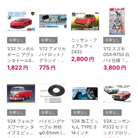
ニッサン・フ
在庫なし
在庫なし
在庫なし
ェアレディ
1/32 ランボル
1/72 アメリカ
1/12 スズキ
Z432
ギーニ アヴェ
パイロット /
GSX-R750 白
2,800
円
ンタドールS
グランド・ク
バイ仕様『逮
パールレッド
ルーセット
捕しちゃう
1,822
775
3,800
円
円
円
ぞ』
在庫なし
在庫なし
在庫なし
在庫なし
1/24 フォルク
パイピングケ
1/24 加工てっ
1/24 ニッサン
スワーゲン タ
ーブル 外径
ちん TYPE-3
P332 セドリ
イプ 2 ピック
φ0.65mm (ブ
14インチ
ック/ グロリ