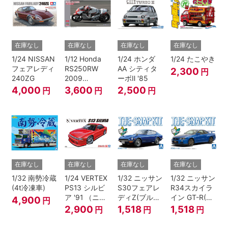
在庫なし
在庫なし
在庫なし
在庫なし
1/24 NISSAN
1/12 Honda
1/24 ホンダ
1/24 たこやき
フェアレディ
RS250RW
AA シティタ
2,300
円
240ZG
2009
ーボⅡ '85
WGP250
4,000
3,600
2,500
円
円
円
在庫なし
在庫なし
在庫なし
在庫なし
1/32 南勢冷蔵
1/24 VERTEX
1/32 ニッサン
1/32 ニッサン
(4t冷凍車)
PS13 シルビ
S30フェアレ
R34スカイラ
ア '91 （ニッ
ディZ(ブルー
イン GT-R(ベ
4,900
円
サン）
メタリック)
イサイドブル
2,900
1,518
1,518
円
円
円
ー)