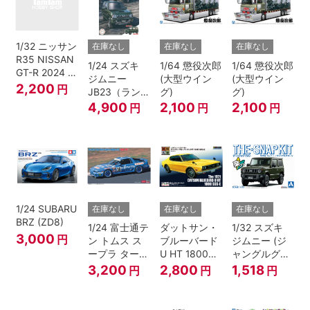
1/32 ニッサン
在庫なし
在庫なし
在庫なし
R35 NISSAN
1/24 スズキ
1/64 懲役次郎
1/64 懲役次郎
GT-R 2024 メ
ジムニー
(大型ウイン
(大型ウイン
タリックブル
2,200
円
JB23（ランド
グ)
グ)
ー
ベンチャー/ク
4,900
2,100
2,100
円
円
円
ールカーキパ
ールメタリッ
ク）
1/24 SUBARU
在庫なし
在庫なし
在庫なし
BRZ (ZD8)
1/24 富士通テ
ダットサン・
1/32 スズキ
3,000
円
ン トムス ス
ブルーバード
ジムニー (ジ
ープラ ターボ
U HT 1800
ャングルグリ
A70 1990
SSS-E
ー ン)
3,200
2,800
1,518
円
円
円
JTC