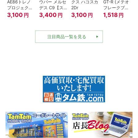
AE86トレノ
ウバー メルセ
クス ハコスカ
GT-R (メテオ
プロジェクト
デス C9【ス
2Dr
フレークブラ
D仕様『頭文
ケール特別販
ックパール)
3,100
3,400
3,100
1,518
円
円
円
円
字D』
売商品】
注目商品一覧を見る