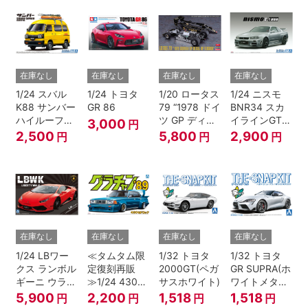
在庫なし
在庫なし
在庫なし
在庫なし
1/24 スバル
1/24 トヨタ
1/20 ロータス
1/24 ニスモ
K88 サンバー
GR 86
79 “1978 ドイ
BNR34 スカ
ハイルーフ
ツ GP ディテ
イラインGT-R
3,000
円
4WD '80
ールアップ バ
Z-tune '04
2,500
5,800
2,900
円
円
円
ージョン”
在庫なし
在庫なし
在庫なし
在庫なし
1/24 LBワー
≪タムタム限
1/32 トヨタ
1/32 トヨタ
クス ランボル
定復刻再販
2000GT(ペガ
GR SUPRA(ホ
ギーニ ウラカ
≫1/24 430セ
サスホワイト)
ワイトメタリ
ン Ver.1
ドリック
ック)
5,900
2,200
1,518
1,518
円
円
円
円