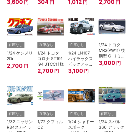
アップ トラッ
ラック)
ア 4HT280E
3,600
304
1,012
2,700
円
円
円
円
ク レッド/ホ
ブロアム '78
ワイトペイン
ト
1/24 トヨタ
在庫なし
在庫なし
在庫なし
MR2(AW11) 後
1/24 ケンメリ
1/24 トヨタ
1/24 LN107
期型 G-リミテ
2Dr
コロナ ST191
ハイラックス
ッド スーパー
3,000
円
'94 JTCC仕様
ピックアップ
2,700
円
チャージャー
ダブルキャブ
2,700
3,100
円
円
(Tバールーフ)
リフトアップ
'94 （トヨ
タ）
在庫なし
在庫なし
在庫なし
在庫なし
1/32 ニッサン
1/72 クフィル
1/24 シャドー
1/24 スバル
R34スカイラ
C2
スポーク
360 デラック