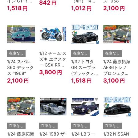
イン GT-R ニ
（4H） 14イ
ス 1968
842
円
ュル(ミレニア
ンチ
1,518
1,012
2,100
円
円
円
ムジェイド)
1/12 チーム ス
在庫なし
在庫なし
在庫なし
ズキ エクスタ
1/24 スバル
1/32 トヨタ
1/24 藤原拓海
ー GSX-RR
360 デラック
GR スープラ
AE86トレノ
'20
3,800
円
ス “1968”
(ブラックメタ
プロジェクト
リック)
D仕様『頭文
2,100
1,518
3,100
円
円
円
字D』
在庫なし
在庫なし
在庫なし
在庫なし
1/24 藤原拓海
1/24 1989 ザ
1/24 LBワー
1/32 NISSAN