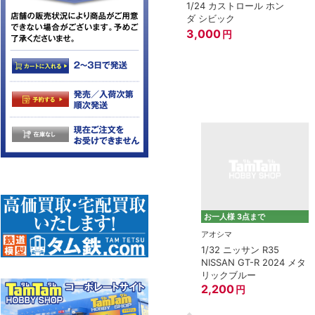
1/24 カストロール ホン
ダ シビック
3,000
円
お一人様 3点まで
タミヤ（TAMIYA）
アオシマ
1/12 チーム スズキ エク
1/32 ニッサン R35
モデモ)
スター GSX-RR '20
NISSAN GT-R 2024 メタ
バル 360 デラッ
リックブルー
3,800
円
8”
2,200
円
円