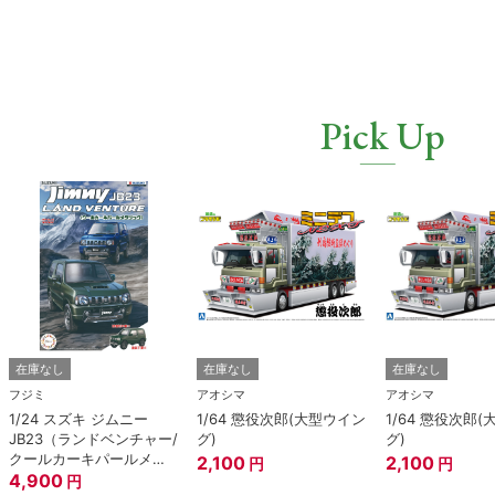
Pick Up
在庫なし
在庫なし
在庫なし
フジミ
アオシマ
アオシマ
1/24 スズキ ジムニー
1/64 懲役次郎(大型ウイン
1/64 懲役次郎
JB23（ランドベンチャー/
グ)
グ)
クールカーキパールメタ
2,100
2,100
円
円
リック）
4,900
円