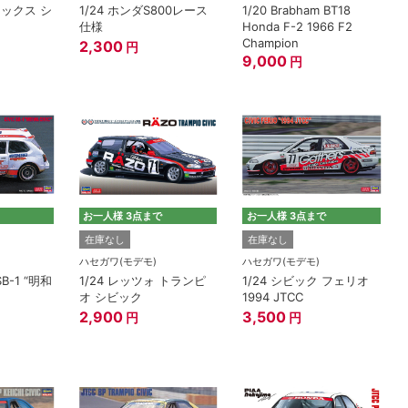
ジャックス シ
1/24 ホンダS800レース
1/20 Brabham BT18
仕様
Honda F-2 1966 F2
Champion
2,300
円
9,000
円
お一人様 3点まで
お一人様 3点まで
在庫なし
在庫なし
ハセガワ(モデモ)
ハセガワ(モデモ)
B-1 “明和
1/24 レッツォ トランピ
1/24 シビック フェリオ
オ シビック
1994 JTCC
2,900
3,500
円
円