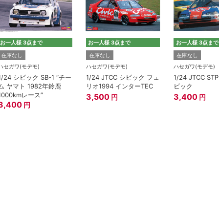
お一人様 3点まで
お一人様 3点まで
お一人様 3点まで
在庫なし
在庫なし
在庫なし
ハセガワ(モデモ)
ハセガワ(モデモ)
ハセガワ(モデモ)
1/24 シビック SB-1 “チー
1/24 JTCC シビック フェ
1/24 JTCC ST
ム ヤマト 1982年鈴鹿
リオ1994 インターTEC
ビック
1000kmレース”
3,500
3,400
円
円
3,400
円