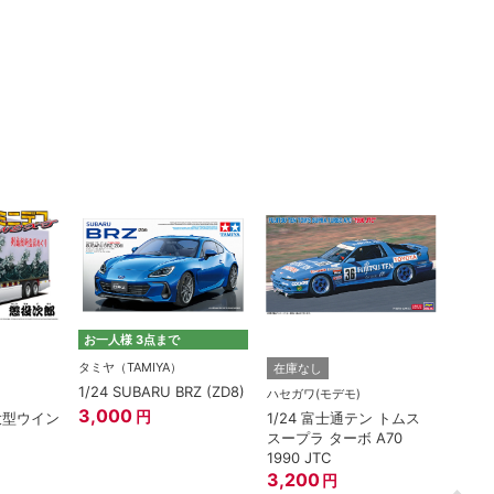
お一人様 3点まで
タミヤ（TAMIYA）
在庫なし
在庫
1/24 SUBARU BRZ (ZD8)
ハセガワ(モデモ)
アオシ
3,000
円
(大型ウイン
1/24 富士通テン トムス
1/3
スープラ ターボ A70
ェンタ
1990 JTC
ワイ
3,200
1,82
円