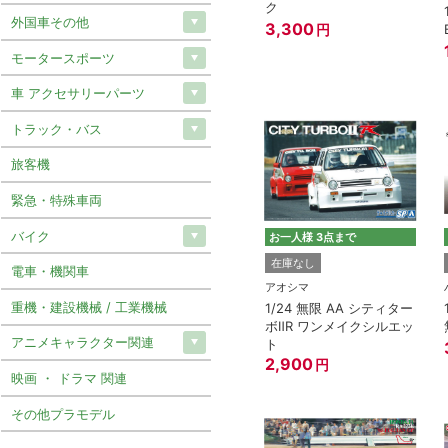
ク
外国車その他
3,300
円
モータースポーツ
車 アクセサリーパーツ
トラック・バス
旅客機
緊急・特殊車両
バイク
お一人様 3点まで
在庫なし
電車・機関車
アオシマ
重機・建設機械 / 工業機械
1/24 無限 AA シティター
ボⅡR ワンメイクシルエッ
アニメキャラクター関連
ト
2,900
円
映画 ・ ドラマ 関連
その他プラモデル