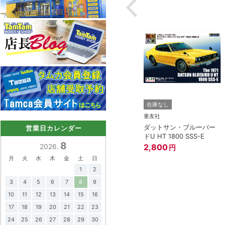
3点まで
在庫なし
在庫なし
アオシマ
童友社
LBワークス ハコス
1/32 NISSAN GT-R (メテ
ダットサン・ブルーバー
営業日カレンダー
オフレークブラックパー
ドU HT 1800 SSS-E
8
ル)
2,800
2026.
円
円
1,518
円
月
火
水
木
金
土
日
1
2
3
4
5
6
7
8
9
10
11
12
13
14
15
16
17
18
19
20
21
22
23
24
25
26
27
28
29
30