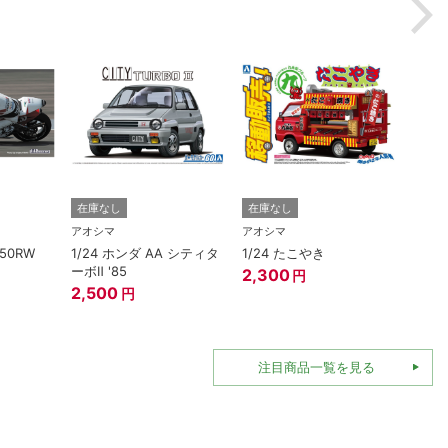
在庫なし
在庫なし
在庫
アオシマ
アオシマ
アオシ
250RW
1/24 ホンダ AA シティタ
1/24 たこやき
1/3
ーボⅡ '85
ェンタ
2,300
円
エロ
2,500
円
1,82
注目商品一覧を見る