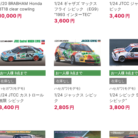
1/20 BRABHAM Honda
1/24 ギャザズ マックス
1/24 JTCC 
BT18 clear cowling
フライ シビック （EG9）
ビック
“1993 インターTEC”
10,000
3,400
円
円
3,600
円
お一人様 3点まで
お一人様 3点まで
お一人様 3点まで
在庫なし
在庫なし
在庫なし
ハセガワ(モデモ)
ハセガワ(モデモ)
ハセガワ(モデモ)
1/24 JTCC カストロール
1/24 ジャックス シビッ
1/24 シビック S
無限 シビック
ク
シビック”
3,400
2,805
3,800
円
円
円