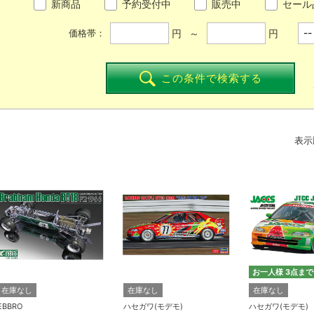
新商品
予約受付中
販売中
セール
円 ～
円
価格帯：
この条件で検索する
表示
お一人様 3点まで
在庫なし
在庫なし
在庫なし
EBBRO
ハセガワ(モデモ)
ハセガワ(モデモ)