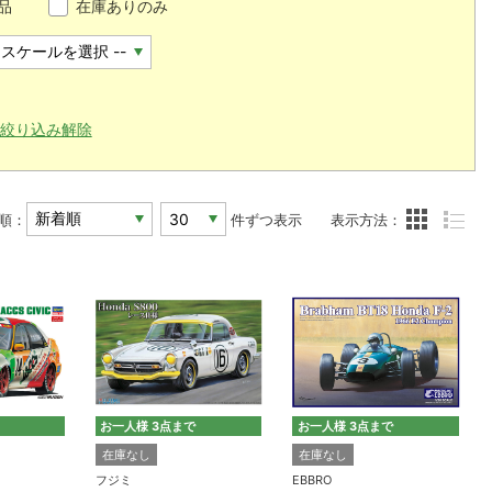
品
在庫ありのみ
絞り込み解除
順：
件ずつ表示
表示方法：
お一人様 3点まで
お一人様 3点まで
在庫なし
在庫なし
フジミ
EBBRO