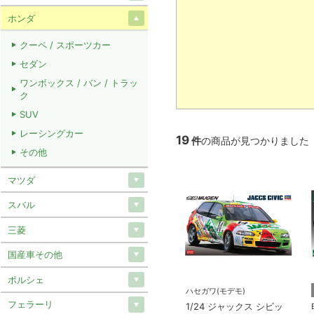
ホンダ
クーペ / スポーツカー
セダン
ワンボックス / バン / トラッ
ク
SUV
レーシングカー
19
件
の商品が見つかりました
その他
マツダ
スバル
三菱
国産車その他
ポルシェ
ハセガワ(モデモ)
フェラーリ
1/24 ジャックス シビッ