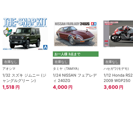
お一人様 3点まで
在庫なし
在庫なし
在庫なし
アオシマ
タミヤ（TAMIYA）
ハセガワ(モデモ)
1/32 スズキ ジムニー (ジ
1/24 NISSAN フェアレデ
1/12 Honda RS
ャングルグリー ン)
ィ 240ZG
2009 WGP250
1,518
4,000
3,600
円
円
円