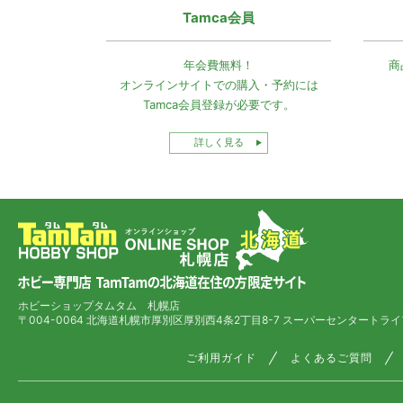
Tamca会員
年会費無料！
商
オンラインサイトでの
購入・予約には
Tamca会員登録
が必要です。
詳しく見る
ホビーショップタムタム 札幌店
〒004-0064 北海道札幌市厚別区厚別西4条2丁目8-7
スーパーセンタートライ
ご利用ガイド
よくあるご質問