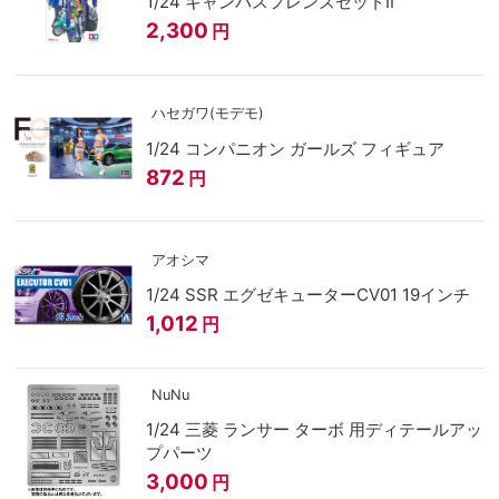
1/24 キャンパスフレンズセットII
2,300
円
ハセガワ(モデモ)
1/24 コンパニオン ガールズ フィギュア
872
円
アオシマ
1/24 SSR エグゼキューターCV01 19インチ
1,012
円
NuNu
1/24 三菱 ランサー ターボ 用ディテールアッ
プパーツ
3,000
円