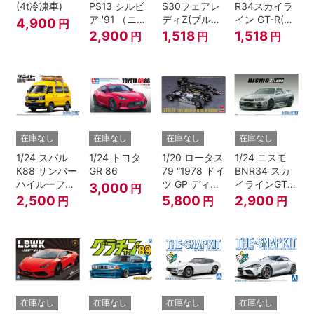
(4t冷凍車)
PS13 シルビ
S30フェアレ
R34スカイラ
ア '91 （ニッ
ディZ(ブルー
イン GT-R(ベ
4,900
円
サン）
メタリック)
イサイドブル
2,900
1,518
1,518
円
円
円
ー)
在庫なし
在庫なし
在庫なし
在庫なし
1/24 スバル
1/24 トヨタ
1/20 ロータス
1/24 ニスモ
K88 サンバー
GR 86
79 “1978 ドイ
BNR34 スカ
ハイルーフ
ツ GP ディテ
イラインGT-R
3,000
円
4WD '80
ールアップ バ
Z-tune '04
2,500
5,800
2,900
円
円
円
ージョン”
在庫なし
在庫なし
在庫なし
在庫なし