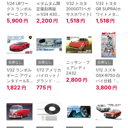
1/24 LBワー
≪タムタム限
1/32 トヨタ
1/32 トヨタ
クス ランボル
定復刻再販
2000GT(ペガ
GR SUPRA(ホ
ギーニ ウラカ
≫1/24 430セ
サスホワイト)
ワイトメタリ
ン Ver.1
ドリック
ック)
5,900
2,200
1,518
1,518
円
円
円
円
ニッサン・フ
在庫なし
在庫なし
在庫なし
ェアレディ
1/32 ランボル
1/72 アメリカ
1/12 スズキ
Z432
ギーニ アヴェ
パイロット /
GSX-R750 白
2,800
円
ンタドールS
グランド・ク
バイ仕様『逮
パールレッド
ルーセット
捕しちゃう
1,822
775
3,800
円
円
円
ぞ』