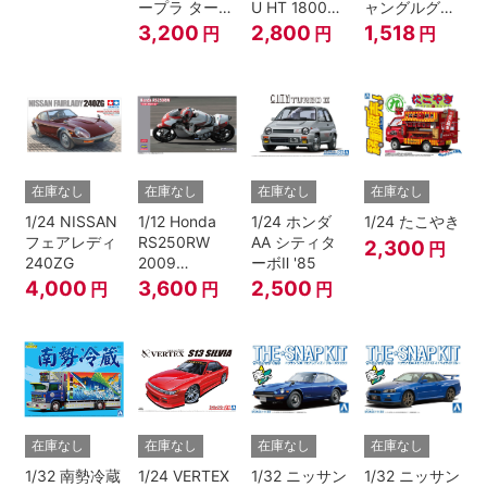
ープラ ターボ
U HT 1800
ャングルグリ
A70 1990
SSS-E
ー ン)
3,200
2,800
1,518
円
円
円
JTC
在庫なし
在庫なし
在庫なし
在庫なし
1/24 NISSAN
1/12 Honda
1/24 ホンダ
1/24 たこやき
フェアレディ
RS250RW
AA シティタ
2,300
円
240ZG
2009
ーボⅡ '85
WGP250
4,000
3,600
2,500
円
円
円
在庫なし
在庫なし
在庫なし
在庫なし
1/32 南勢冷蔵
1/24 VERTEX
1/32 ニッサン
1/32 ニッサン