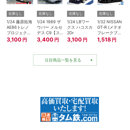
在庫なし
在庫なし
在庫なし
在庫なし
1/24 藤原拓海
1/24 1989 ザ
1/24 LBワー
1/32 NISSAN
AE86トレノ
ウバー メルセ
クス ハコスカ
GT-R (メテオ
プロジェクト
デス C9【ス
2Dr
フレークブラ
D仕様『頭文
ケール特別販
ックパール)
3,100
3,400
3,100
1,518
円
円
円
円
字D』
売商品】
注目商品一覧を見る