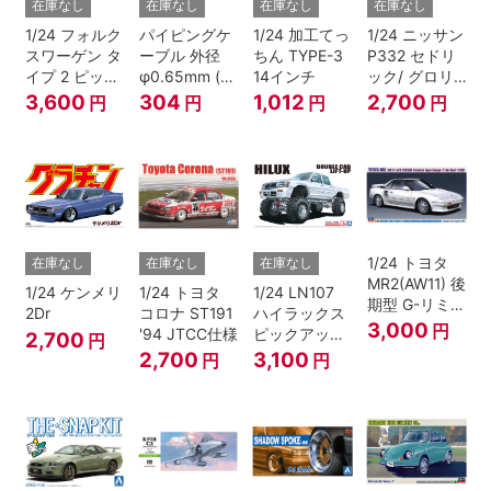
在庫なし
在庫なし
在庫なし
在庫なし
1/24 フォルク
パイピングケ
1/24 加工てっ
1/24 ニッサン
スワーゲン タ
ーブル 外径
ちん TYPE-3
P332 セドリ
イプ 2 ピック
φ0.65mm (ブ
14インチ
ック/ グロリ
アップ トラッ
ラック)
ア 4HT280E
3,600
304
1,012
2,700
円
円
円
円
ク レッド/ホ
ブロアム '78
ワイトペイン
ト
1/24 トヨタ
在庫なし
在庫なし
在庫なし
MR2(AW11) 後
1/24 ケンメリ
1/24 トヨタ
1/24 LN107
期型 G-リミテ
2Dr
コロナ ST191
ハイラックス
ッド スーパー
3,000
円
'94 JTCC仕様
ピックアップ
2,700
円
チャージャー
ダブルキャブ
2,700
3,100
円
円
(Tバールーフ)
リフトアップ
'94 （トヨ
タ）