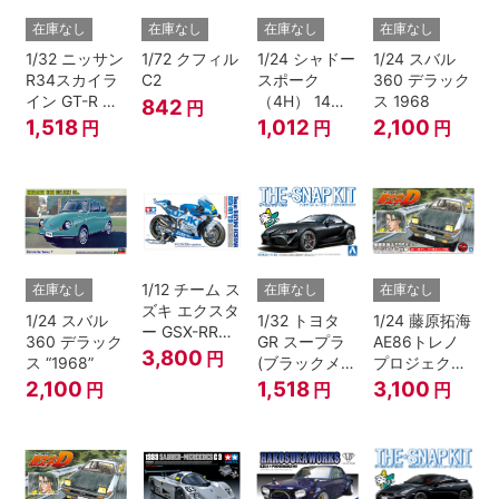
在庫なし
在庫なし
在庫なし
在庫なし
1/32 ニッサン
1/72 クフィル
1/24 シャドー
1/24 スバル
R34スカイラ
C2
スポーク
360 デラック
イン GT-R ニ
（4H） 14イ
ス 1968
842
円
ュル(ミレニア
ンチ
1,518
1,012
2,100
円
円
円
ムジェイド)
1/12 チーム ス
在庫なし
在庫なし
在庫なし
ズキ エクスタ
1/24 スバル
1/32 トヨタ
1/24 藤原拓海
ー GSX-RR
360 デラック
GR スープラ
AE86トレノ
'20
3,800
円
ス “1968”
(ブラックメタ
プロジェクト
リック)
D仕様『頭文
2,100
1,518
3,100
円
円
円
字D』