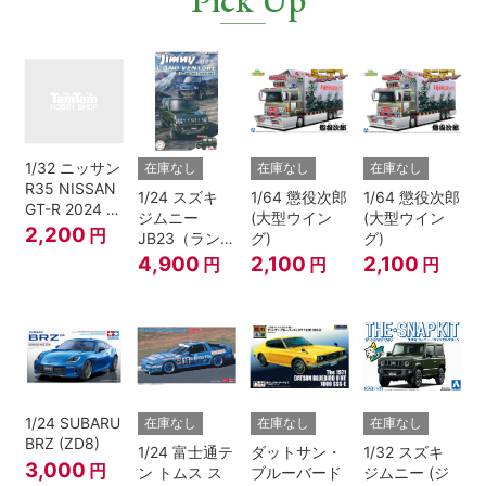
1/32 ニッサン
在庫なし
在庫なし
在庫なし
R35 NISSAN
1/24 スズキ
1/64 懲役次郎
1/64 懲役次郎
GT-R 2024 メ
ジムニー
(大型ウイン
(大型ウイン
タリックブル
2,200
円
JB23（ランド
グ)
グ)
ー
ベンチャー/ク
4,900
2,100
2,100
円
円
円
ールカーキパ
ールメタリッ
ク）
1/24 SUBARU
在庫なし
在庫なし
在庫なし
BRZ (ZD8)
1/24 富士通テ
ダットサン・
1/32 スズキ
3,000
円
ン トムス ス
ブルーバード
ジムニー (ジ