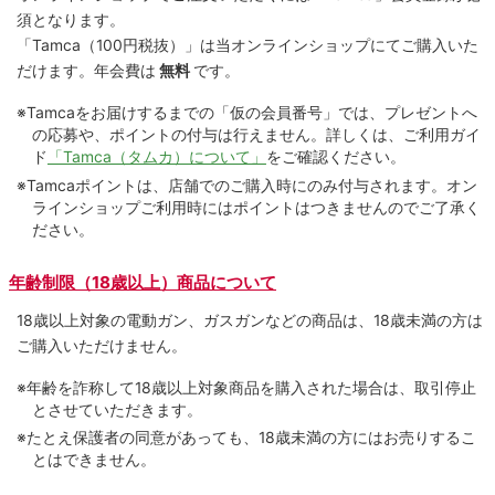
須となります。
「Tamca
（100円税抜）
」は当オンラインショップにてご購⼊いた
だけます。
年会費は
無料
です。
※Tamcaをお届けするまでの「仮の会員番号」では、プレゼントへ
の応募や、ポイントの付与は⾏えません。詳しくは、ご利⽤ガイ
ド
「Tamca（タムカ）について」
をご確認ください。
※Tamcaポイントは、店舗でのご購⼊時にのみ付与されます。オン
ラインショップご利用時にはポイントはつきませんのでご了承く
ださい。
年齢制限（18歳以上）商品について
18歳以上対象の電動ガン、ガスガンなどの商品は、18歳未満の方は
ご購入いただけません。
※年齢を詐称して18歳以上対象商品を購入された場合は、取引停止
とさせていただきます。
※たとえ保護者の同意があっても、18歳未満の方にはお売りするこ
とはできません。