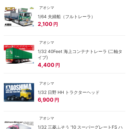
アオシマ
1/64 夫婦船（フルトレーラ）
2,100
円
アオシマ
1/32 40Feet 海上コンテナトレーラ (二軸タ
イプ)
4,400
円
アオシマ
1/32 日野 HH トラクターヘッド
6,900
円
アオシマ
1/32 三菱ふそう '10 スーパーグレートFS ハ