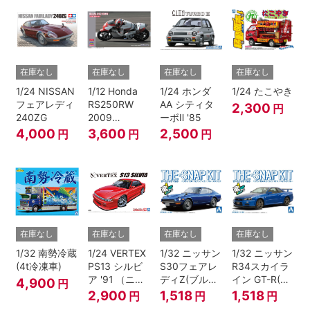
在庫なし
在庫なし
在庫なし
在庫なし
1/24 NISSAN
1/12 Honda
1/24 ホンダ
1/24 たこやき
フェアレディ
RS250RW
AA シティタ
2,300
円
240ZG
2009
ーボⅡ '85
WGP250
4,000
3,600
2,500
円
円
円
在庫なし
在庫なし
在庫なし
在庫なし
1/32 南勢冷蔵
1/24 VERTEX
1/32 ニッサン
1/32 ニッサン
(4t冷凍車)
PS13 シルビ
S30フェアレ
R34スカイラ
ア '91 （ニッ
ディZ(ブルー
イン GT-R(ベ
4,900
円
サン）
メタリック)
イサイドブル
2,900
1,518
1,518
円
円
円
ー)