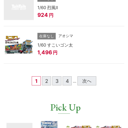
1/60 烈風Ⅱ
924
円
アオシマ
在庫なし
1/60 すこいゴン太
1,496
円
1
2
3
4
次へ
...
Pick Up