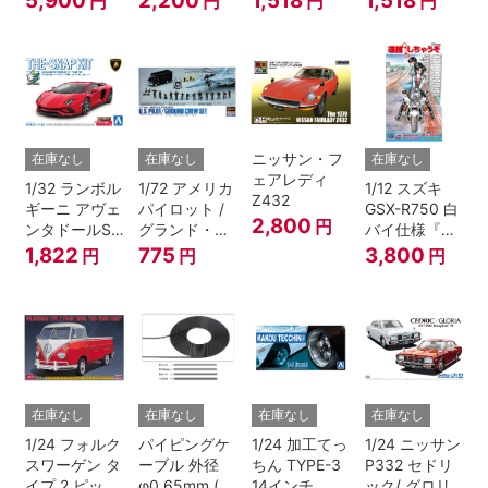
5,900
2,200
1,518
1,518
円
円
円
円
ニッサン・フ
在庫なし
在庫なし
在庫なし
ェアレディ
1/32 ランボル
1/72 アメリカ
1/12 スズキ
Z432
ギーニ アヴェ
パイロット /
GSX-R750 白
2,800
円
ンタドールS
グランド・ク
バイ仕様『逮
パールレッド
ルーセット
捕しちゃう
1,822
775
3,800
円
円
円
ぞ』
在庫なし
在庫なし
在庫なし
在庫なし
1/24 フォルク
パイピングケ
1/24 加工てっ
1/24 ニッサン
スワーゲン タ
ーブル 外径
ちん TYPE-3
P332 セドリ
イプ 2 ピック
φ0.65mm (ブ
14インチ
ック/ グロリ