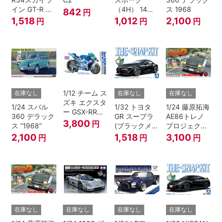
イン GT-R ニ
（4H） 14イ
ス 1968
842
円
ュル(ミレニア
ンチ
1,518
1,012
2,100
円
円
円
ムジェイド)
1/12 チーム ス
在庫なし
在庫なし
在庫なし
ズキ エクスタ
1/24 スバル
1/32 トヨタ
1/24 藤原拓海
ー GSX-RR
360 デラック
GR スープラ
AE86トレノ
'20
3,800
円
ス “1968”
(ブラックメタ
プロジェクト
リック)
D仕様『頭文
2,100
1,518
3,100
円
円
円
字D』
在庫なし
在庫なし
在庫なし
在庫なし