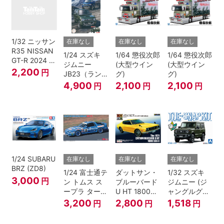
1/32 ニッサン
在庫なし
在庫なし
在庫なし
R35 NISSAN
1/24 スズキ
1/64 懲役次郎
1/64 懲役次郎
GT-R 2024 メ
ジムニー
(大型ウイン
(大型ウイン
タリックブル
2,200
円
JB23（ランド
グ)
グ)
ー
ベンチャー/ク
4,900
2,100
2,100
円
円
円
ールカーキパ
ールメタリッ
ク）
1/24 SUBARU
在庫なし
在庫なし
在庫なし
BRZ (ZD8)
1/24 富士通テ
ダットサン・
1/32 スズキ
3,000
円
ン トムス ス
ブルーバード
ジムニー (ジ
ープラ ターボ
U HT 1800
ャングルグリ
A70 1990
SSS-E
ー ン)
3,200
2,800
1,518
円
円
円
JTC