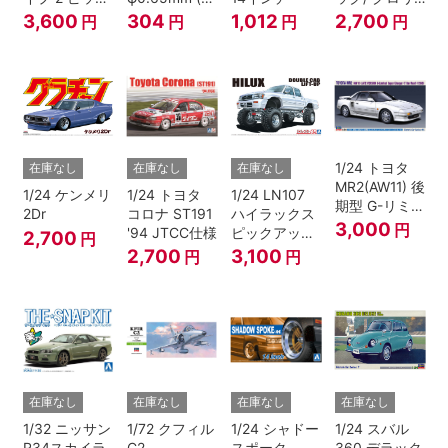
アップ トラッ
ラック)
ア 4HT280E
3,600
304
1,012
2,700
円
円
円
円
ク レッド/ホ
ブロアム '78
ワイトペイン
ト
1/24 トヨタ
在庫なし
在庫なし
在庫なし
MR2(AW11) 後
1/24 ケンメリ
1/24 トヨタ
1/24 LN107
期型 G-リミテ
2Dr
コロナ ST191
ハイラックス
ッド スーパー
3,000
円
'94 JTCC仕様
ピックアップ
2,700
円
チャージャー
ダブルキャブ
2,700
3,100
円
円
(Tバールーフ)
リフトアップ
'94 （トヨ
タ）
在庫なし
在庫なし
在庫なし
在庫なし
1/32 ニッサン
1/72 クフィル
1/24 シャドー
1/24 スバル
R34スカイラ
C2
スポーク
360 デラック