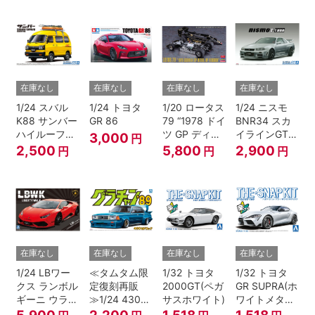
在庫なし
在庫なし
在庫なし
在庫なし
1/24 スバル
1/24 トヨタ
1/20 ロータス
1/24 ニスモ
K88 サンバー
GR 86
79 “1978 ドイ
BNR34 スカ
ハイルーフ
ツ GP ディテ
イラインGT-R
3,000
円
4WD '80
ールアップ バ
Z-tune '04
2,500
5,800
2,900
円
円
円
ージョン”
在庫なし
在庫なし
在庫なし
在庫なし
1/24 LBワー
≪タムタム限
1/32 トヨタ
1/32 トヨタ
クス ランボル
定復刻再販
2000GT(ペガ
GR SUPRA(ホ
ギーニ ウラカ
≫1/24 430セ
サスホワイト)
ワイトメタリ
ン Ver.1
ドリック
ック)