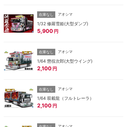
アオシマ
在庫なし
1/32 修羅雪姫(大型ダンプ)
5,900
円
アオシマ
在庫なし
1/64 懲役次郎(大型ウイング)
2,100
円
アオシマ
在庫なし
1/64 双載龍（フルトレーラ）
2,100
円
アオシマ
在庫なし