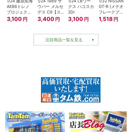
1/24 藤原拓海
1/24 1989 ザ
1/24 LBワー
1/32 NISSAN
AE86トレノ
ウバー メルセ
クス ハコスカ
GT-R (メテオ
プロジェクト
デス C9【ス
2Dr
フレークブラ
D仕様『頭文
ケール特別販
ックパール)
3,100
3,400
3,100
1,518
円
円
円
円
字D』
売商品】
注目商品一覧を見る