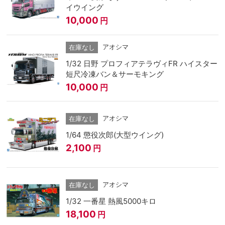
イウイング
10,000
円
アオシマ
在庫なし
1/32 日野 プロフィアテラヴィFR ハイスター
短尺冷凍バン＆サーモキング
10,000
円
アオシマ
在庫なし
1/64 懲役次郎(大型ウイング)
2,100
円
アオシマ
在庫なし
1/32 一番星 熱風5000キロ
18,100
円