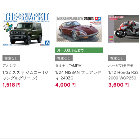
お一人様 3点まで
在庫なし
在庫なし
在庫なし
アオシマ
タミヤ（TAMIYA）
ハセガワ(モデモ)
1/32 スズキ ジムニー (ジ
1/24 NISSAN フェアレデ
1/12 Honda RS
ャングルグリー ン)
ィ 240ZG
2009 WGP250
1,518
4,000
3,600
円
円
円