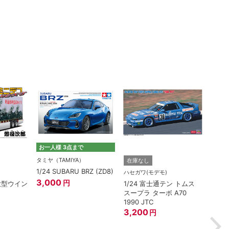
お一人様 3点まで
タミヤ（TAMIYA）
在庫なし
在庫
1/24 SUBARU BRZ (ZD8)
ハセガワ(モデモ)
アオシ
3,000
円
(大型ウイン
1/24 富士通テン トムス
1/3
スープラ ターボ A70
ェンタ
1990 JTC
ワイ
3,200
1,82
円