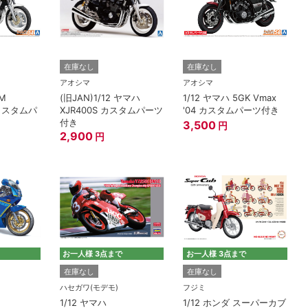
在庫なし
在庫なし
アオシマ
アオシマ
HM
(旧JAN)1/12 ヤマハ
1/12 ヤマハ 5GK Vmax
4 カスタムパ
XJR400S カスタムパーツ
'04 カスタムパーツ付き
付き
3,500
円
2,900
円
お一人様 3点まで
お一人様 3点まで
在庫なし
在庫なし
ハセガワ(モデモ)
フジミ
1/12 ヤマハ
1/12 ホンダ スーパーカブ