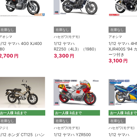
在庫なし
在庫なし
在庫なし
アオシマ
ハセガワ(モデモ)
アオシマ
1/12 ヤマハ 4G0 XJ400
1/12 ヤマハ
1/12 ヤマハ 4
'80
RZ250（4L3）（1980）
XJR400S '9
ーツ付き
2,700
3,300
円
円
3,100
円
お一人様 3点まで
お一人様 3点まで
お一人様 3点まで
在庫なし
在庫なし
在庫なし
フジミ
ハセガワ(モデモ)
ハセガワ(モデモ)
1/12 ホンダ CT125（ハン
1/12 ヤマハ YZR500
1/12 ヤマハ