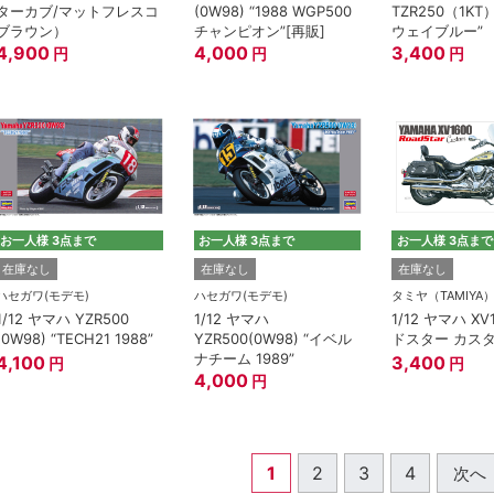
ターカブ/マットフレスコ
(0W98) “1988 WGP500
TZR250（1K
ブラウン）
チャンピオン”[再販]
ウェイブルー”
4,900
4,000
3,400
円
円
円
お一人様 3点まで
お一人様 3点まで
お一人様 3点まで
在庫なし
在庫なし
在庫なし
ハセガワ(モデモ)
ハセガワ(モデモ)
タミヤ（TAMIYA
1/12 ヤマハ YZR500
1/12 ヤマハ
1/12 ヤマハ XV
(0W98) “TECH21 1988”
YZR500(0W98) “イベル
ドスター カス
ナチーム 1989”
4,100
3,400
円
円
4,000
円
1
2
3
4
次へ