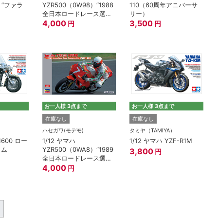
T）“ファラ
YZR500（0W98）“1988
110（60周年アニバーサ
全日本ロードレース選手
リー）
権GP500”（UCC）
4,000
3,500
円
円
お一人様 3点まで
お一人様 3点まで
在庫なし
在庫なし
）
ハセガワ(モデモ)
タミヤ（TAMIYA）
1600 ロー
1/12 ヤマハ
1/12 ヤマハ YZF-R1M
タム
YZR500（0WA8）“1989
3,800
円
全日本ロードレース選手
権GP500”（UCC）
4,000
円