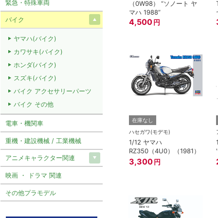
緊急・特殊車両
（0W98） “ソノート ヤ
マハ 1988”
バイク
4,500
円
ヤマハ(バイク)
カワサキ(バイク)
ホンダ(バイク)
スズキ(バイク)
バイク アクセサリーパーツ
バイク その他
在庫なし
電車・機関車
ハセガワ(モデモ)
重機・建設機械 / 工業機械
1/12 ヤマハ
RZ350（4U0）（1981）
アニメキャラクター関連
3,300
円
映画 ・ ドラマ 関連
その他プラモデル