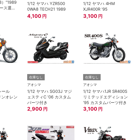
8）“1989
1/12 ヤマハ YZR500
1/12 ヤマハ 4HM
ース選手
0WA8 TECH21 1989
XJR400R '95
ンピオン”
4,100
3,100
円
円
在庫なし
在庫なし
アオシマ
アオシマ
トレール
1/12 ヤマハ SG03J マジ
1/12 ヤマハ1JR SR400S
ダリンオレン
ェスティC '06 カスタム
リミテッドエディション
パーツ付き
'95 カスタムパーツ付き
2,900
3,100
円
円