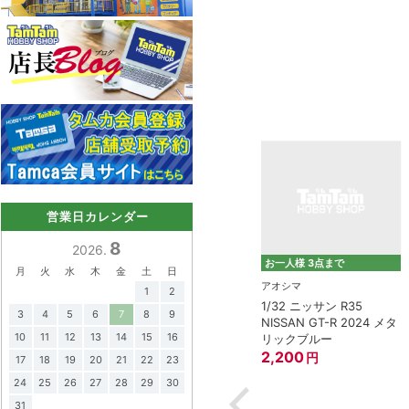
営業日カレンダー
8
2026.
お一人様 3点まで
月
火
水
木
金
土
日
タミヤ（TAMIYA）
アオシマ
1
2
1/12 チーム スズキ エク
1/32 ニッサン R35
モデモ)
3
4
5
6
7
8
9
スター GSX-RR '20
NISSAN GT-R 2024 メタ
バル 360 デラッ
10
11
12
13
14
15
16
リックブルー
3,800
円
8”
2,200
円
17
18
19
20
21
22
23
円
24
25
26
27
28
29
30
31