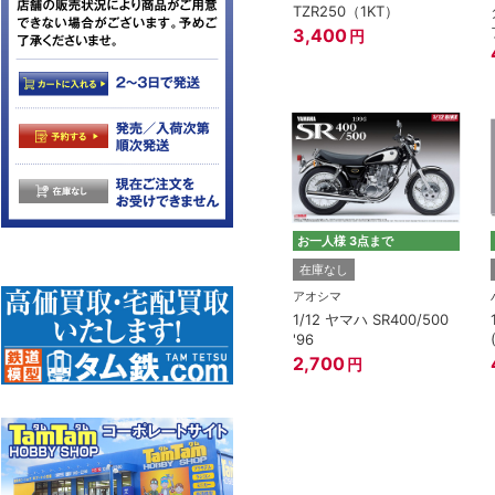
TZR250（1KT）
3,400
円
お一人様 3点まで
在庫なし
アオシマ
1/12 ヤマハ SR400/500
'96
2,700
円