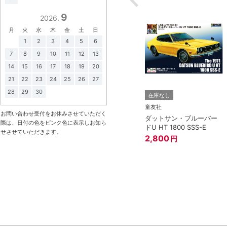
9
2026.
月
火
水
木
金
土
日
1
2
3
4
5
6
7
8
9
10
11
12
13
14
15
16
17
18
19
20
21
22
23
24
25
26
27
3点まで
28
29
30
在庫なし
在庫なし
アオシマ
童友社
お問い合わせ受付をお休みさせていただく
LBワークス ハコス
1/32 NISSAN GT-R (メテ
ダットサン・ブルーバー
際は、日付の色をピンク色に表示しお知ら
オフレークブラックパー
ドU HT 1800 SSS-E
せさせていただきます。
ル)
2,800
円
円
1,518
円