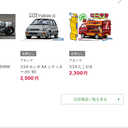
在庫なし
在庫なし
在庫
アオシマ
アオシマ
アオシ
250RW
1/24 ホンダ AA シティタ
1/24 たこやき
1/3
ーボⅡ '85
ェンタ
2,300
円
エロ
2,500
円
1,82
注目商品一覧を見る