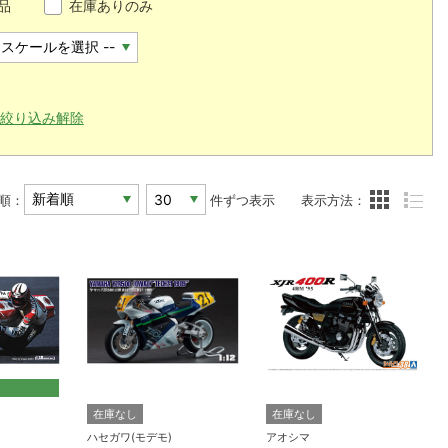
品
在庫ありのみ
絞り込み解除
順：
件ずつ表示
表示方法：
在庫なし
在庫なし
ハセガワ(モデモ)
アオシマ