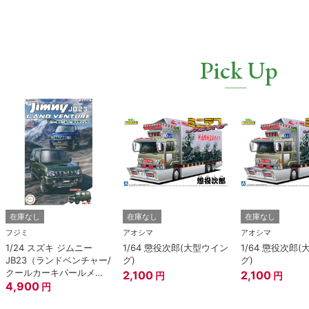
Pick Up
在庫なし
在庫なし
在庫なし
フジミ
アオシマ
アオシマ
1/24 スズキ ジムニー
1/64 懲役次郎(大型ウイン
1/64 懲役次郎
JB23（ランドベンチャー/
グ)
グ)
クールカーキパールメタ
2,100
2,100
円
円
リック）
4,900
円