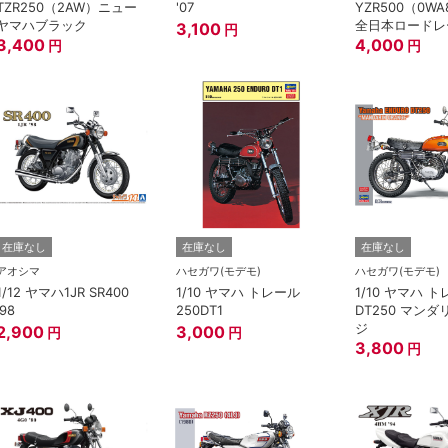
TZR250（2AW）ニュー
'07
YZR500（0WA
ヤマハブラック
全日本ロードレ
3,100
円
3,400
権GP500 チャ
4,000
円
円
在庫なし
在庫なし
在庫なし
アオシマ
ハセガワ(モデモ)
ハセガワ(モデモ)
1/12 ヤマハ1JR SR400
1/10 ヤマハ トレール
1/10 ヤマハ 
'98
250DT1
DT250 マン
ジ
2,900
3,000
円
円
3,800
円