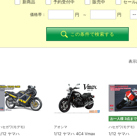
新商品
予約受付中
販売中
セール
円 ～
円
価格帯：
この条件で検索する
表示
お一人様 3点まで
ハセガワ(モデモ)
アオシマ
ハセガワ(モデモ)
1/12 ヤマハ
1/12 ヤマハ 4C4 Vmax
1/12 ヤマハ