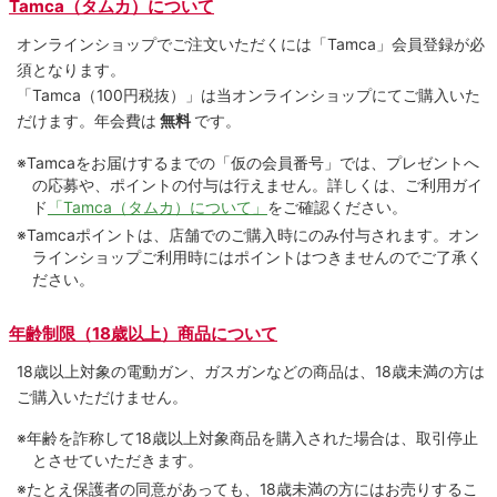
Tamca（タムカ）について
オンラインショップでご注⽂いただくには「Tamca」会員登録が必
須となります。
「Tamca
（100円税抜）
」は当オンラインショップにてご購⼊いた
だけます。
年会費は
無料
です。
※Tamcaをお届けするまでの「仮の会員番号」では、プレゼントへ
の応募や、ポイントの付与は⾏えません。詳しくは、ご利⽤ガイ
ド
「Tamca（タムカ）について」
をご確認ください。
※Tamcaポイントは、店舗でのご購⼊時にのみ付与されます。オン
ラインショップご利用時にはポイントはつきませんのでご了承く
ださい。
年齢制限（18歳以上）商品について
18歳以上対象の電動ガン、ガスガンなどの商品は、18歳未満の方は
ご購入いただけません。
※年齢を詐称して18歳以上対象商品を購入された場合は、取引停止
とさせていただきます。
※たとえ保護者の同意があっても、18歳未満の方にはお売りするこ