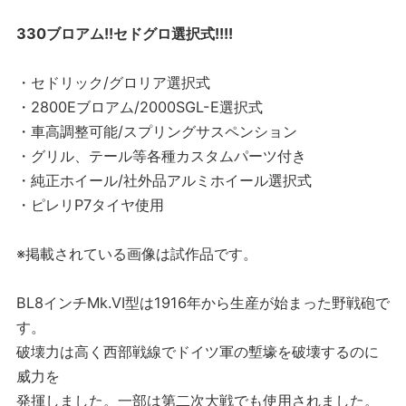
330ブロアム!!セドグロ選択式!!!!
・セドリック/グロリア選択式
・2800Eブロアム/2000SGL-E選択式
・車高調整可能/スプリングサスペンション
・グリル、テール等各種カスタムパーツ付き
・純正ホイール/社外品アルミホイール選択式
・ピレリP7タイヤ使用
※掲載されている画像は試作品です。
BL8インチMk.VI型は1916年から生産が始まった野戦砲で
す。
破壊力は高く西部戦線でドイツ軍の塹壕を破壊するのに
威力を
発揮しました。一部は第二次大戦でも使用されました。