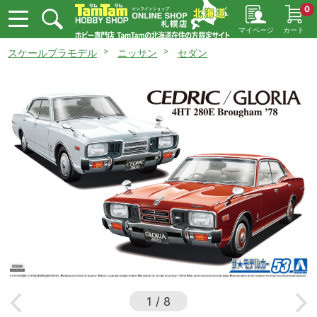
0
マイページ
カート
スケールプラモデル
ニッサン
セダン
1
/
8