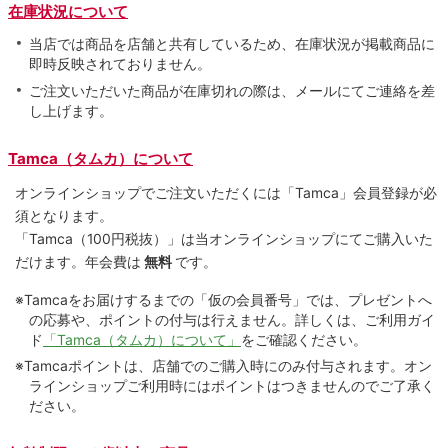
在庫状況について
当店では商品を店舗と共有しているため、在庫状況が掲載商品に
即時反映されておりません。
ご注文いただいた商品が在庫切れの際は、メールにてご連絡を差
し上げます。
Tamca（タムカ）について
オンラインショップでご注⽂いただくには「Tamca」会員登録が必
須となります。
「Tamca
（100円税抜）
」は当オンラインショップにてご購⼊いた
だけます。
年会費は
無料
です。
※Tamcaをお届けするまでの「仮の会員番号」では、プレゼントへ
の応募や、ポイントの付与は⾏えません。詳しくは、ご利⽤ガイ
ド
「Tamca（タムカ）について」
をご確認ください。
※Tamcaポイントは、店舗でのご購⼊時にのみ付与されます。オン
ラインショップご利用時にはポイントはつきませんのでご了承く
ださい。